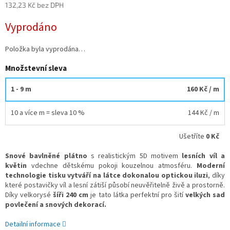
132,23 Kč bez DPH
Měrná
Vyprodáno
cena:
Položka byla vyprodána…
Množstevní sleva
1 - 9 m
160 Kč
/ m
10 a více m = sleva 10 %
144 Kč
/ m
Ušetříte
0 Kč
Snové bavlněné plátno
s realistickým 5D motivem
lesních víl a
květin
vdechne dětskému pokoji kouzelnou atmosféru.
Moderní
technologie tisku vytváří na látce dokonalou optickou iluzi
, díky
které postavičky víl a lesní zátiší působí neuvěřitelně živě a prostorně.
Díky velkorysé
šíři 240 cm
je tato látka perfektní pro šití
velkých sad
povlečení a snových dekorací.
Detailní informace