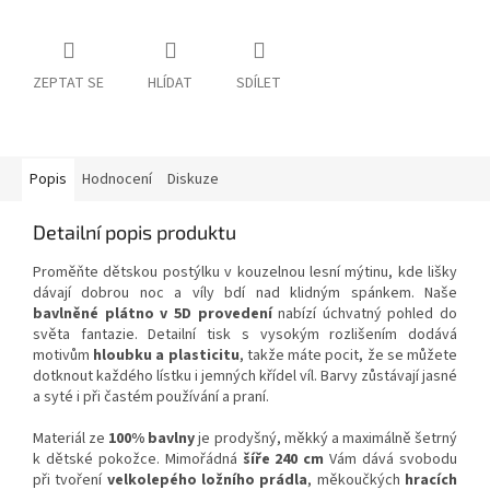
ZEPTAT SE
HLÍDAT
SDÍLET
Popis
Hodnocení
Diskuze
Detailní popis produktu
Proměňte dětskou postýlku v kouzelnou lesní mýtinu, kde lišky
dávají dobrou noc a víly bdí nad klidným spánkem. Naše
bavlněné plátno v 5D provedení
nabízí úchvatný pohled do
světa fantazie. Detailní tisk s vysokým rozlišením dodává
motivům
hloubku a plasticitu
, takže máte pocit, že se můžete
dotknout každého lístku i jemných křídel víl. Barvy zůstávají jasné
a syté i při častém používání a praní.
Materiál ze
100% bavlny
je prodyšný, měkký a maximálně šetrný
k dětské pokožce. Mimořádná
šíře 240 cm
Vám dává svobodu
při tvoření
velkolepého ložního prádla
, měkoučkých
hracích