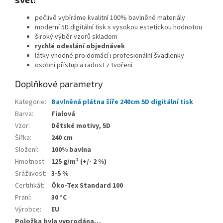
pečlivě vybíráme kvalitní 100% bavlněné materiály
moderní 5D digitální tisk s vysokou estetickou hodnotou
široký výběr vzorů skladem
rychlé odeslání objednávek
látky vhodné pro domácí i profesionální švadlenky
osobní přístup a radost z tvoření
Doplňkové parametry
Kategorie
:
Bavlněná plátna šíře 240cm 5D digitální tisk
Barva
:
Fialová
Vzor
:
Dětské motivy, 5D
Šířka
:
240 cm
Složení
:
100% bavlna
Hmotnost
:
125 g/m² (+/- 2 %)
Srážlivost
:
3-5 %
Certifikát
:
Öko-Tex Standard 100
Praní
:
30 °C
Výrobce
:
EU
Položka byla vyprodána…