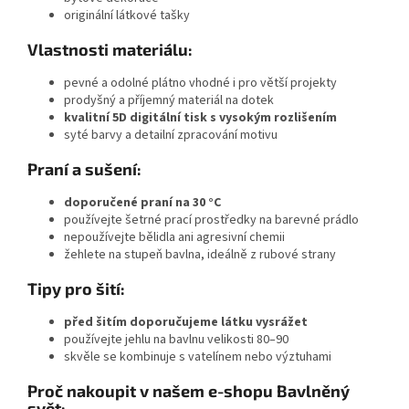
originální látkové tašky
Vlastnosti materiálu:
pevné a odolné plátno vhodné i pro větší projekty
prodyšný a příjemný materiál na dotek
kvalitní 5D digitální tisk s vysokým rozlišením
syté barvy a detailní zpracování motivu
Praní a sušení:
doporučené praní na 30 °C
používejte šetrné prací prostředky na barevné prádlo
nepoužívejte bělidla ani agresivní chemii
žehlete na stupeň bavlna, ideálně z rubové strany
Tipy pro šití:
před šitím doporučujeme látku vysrážet
používejte jehlu na bavlnu velikosti 80–90
skvěle se kombinuje s vatelínem nebo výztuhami
Proč nakoupit v našem e-shopu Bavlněný
svět: