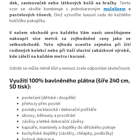
dek, zavinovaček nebo látkových košů na hračky
. Tento
vzor se skvěle kombinuje s jednobarevným
mušelínem
v
pastelových tónech
, čímž vytvoříte luxusní sadu do každého
holčičího pokojíčku.
V našem obchodě pro každého Vám navíc umožňujeme
nakoupit více metrů za zvýhodněné ceny jako ve
velkoobchodě. Tuto výhodu oceníte zejména při šití
rodinných kolekcí nebo při Vaší vlastní zakázkové výrobě,
kde záleží na každém metru i koruně.
Odstín se může mírně lišit a nemusí zcela odpovídat skutečnosti.
Využití 100% bavlněného plátna (šíře 240 cm,
5D tisk):
povlečení (dětské i dospělé)
přehozy přes postel
povlaky na klasické i dekorační polštáře
ubrusy, běhouny a prostírání
závěsy a lehké dekorační závěsy
kapsáře, mantinely a doplňky do dětského pokoje
kuchyňské doplňky (zástěry, chňapky, podložky)
bytové dekorace