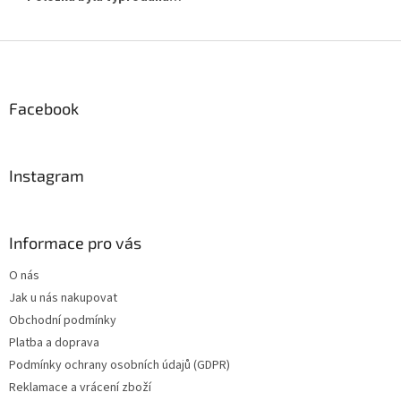
Z
á
p
a
Facebook
t
í
Instagram
Informace pro vás
O nás
Jak u nás nakupovat
Obchodní podmínky
Platba a doprava
Podmínky ochrany osobních údajů (GDPR)
Reklamace a vrácení zboží