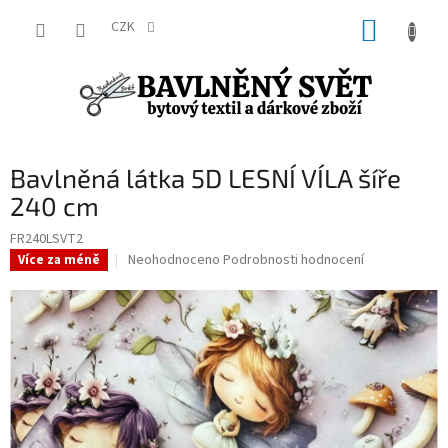
Přejít
NÁKUP
na
CZK
obsah
KOŠÍK
Bavlněná látka 5D LESNÍ VÍLA šíře
240 cm
FR240LSVT2
Průměrné
Neohodnoceno
Podrobnosti hodnocení
Více za méně
hodnocení
produktu
je
0,0
z
5
hvězdiček.