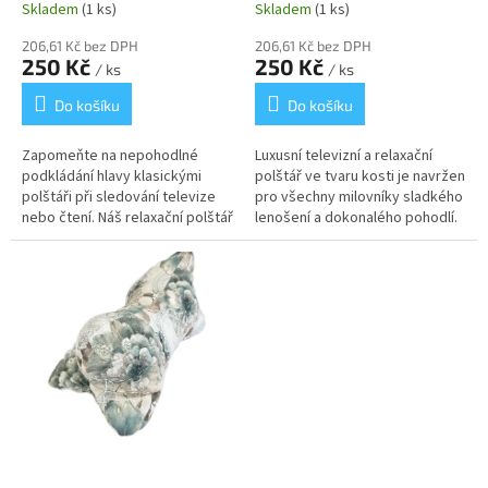
Skladem
(1 ks)
Skladem
(1 ks)
206,61 Kč bez DPH
206,61 Kč bez DPH
250 Kč
250 Kč
/ ks
/ ks
Do košíku
Do košíku
Zapomeňte na nepohodlné
Luxusní televizní a relaxační
podkládání hlavy klasickými
polštář ve tvaru kosti je navržen
polštáři při sledování televize
pro všechny milovníky sladkého
nebo čtení. Náš relaxační polštář
lenošení a dokonalého pohodlí.
ve tvaru „kosti“ s něžným
Hravý motiv pestrobarevných
motivem bílých růží na jemném...
donutů okamžitě zvedne...