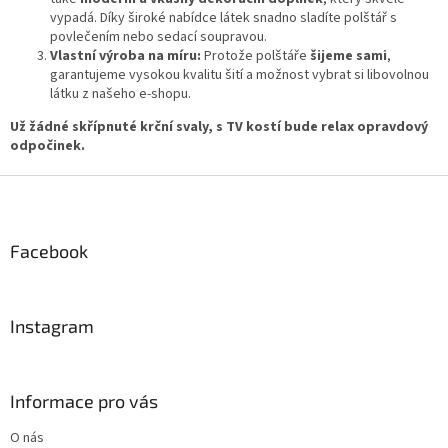
v
vypadá. Díky široké nabídce látek snadno sladíte polštář s
ý
povlečením nebo sedací soupravou.
p
Vlastní výroba na míru:
Protože polštáře
šijeme sami
,
i
garantujeme vysokou kvalitu šití a možnost vybrat si libovolnou
s
látku z našeho e-shopu.
u
Už žádné skřípnuté krční svaly, s TV kostí bude relax opravdový
odpočinek.
Z
á
p
a
Facebook
t
í
Instagram
Informace pro vás
O nás