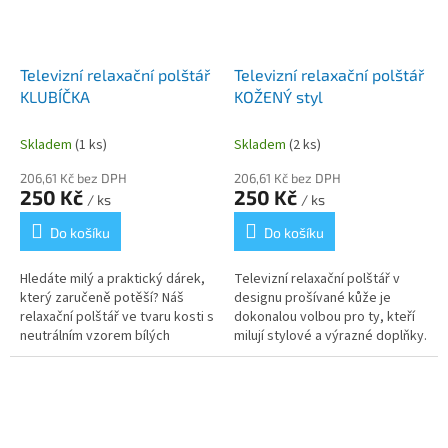
Televizní relaxační polštář
Televizní relaxační polštář
KLUBÍČKA
KOŽENÝ styl
Skladem
(1 ks)
Skladem
(2 ks)
206,61 Kč bez DPH
206,61 Kč bez DPH
250 Kč
250 Kč
/ ks
/ ks
Do košíku
Do košíku
Hledáte milý a praktický dárek,
Televizní relaxační polštář v
který zaručeně potěší? Náš
designu prošívané kůže je
relaxační polštář ve tvaru kosti s
dokonalou volbou pro ty, kteří
neutrálním vzorem bílých
milují stylové a výrazné doplňky.
klubíček na přírodním podkladu
Tento ergonomický polštář ve
je ideální volbou pro...
tvaru kosti v sobě spojuje...