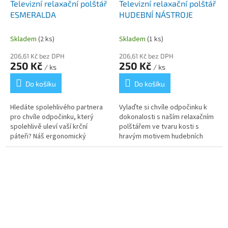
Televizní relaxační polštář
Televizní relaxační polštář
ESMERALDA
HUDEBNÍ NÁSTROJE
Skladem
(2 ks)
Skladem
(1 ks)
206,61 Kč bez DPH
206,61 Kč bez DPH
250 Kč
250 Kč
/ ks
/ ks
Do košíku
Do košíku
Hledáte spolehlivého partnera
Vylaďte si chvíle odpočinku k
pro chvíle odpočinku, který
dokonalosti s naším relaxačním
spolehlivě uleví vaší krční
polštářem ve tvaru kosti s
páteři? Náš ergonomický
hravým motivem hudebních
polštář ve tvaru kosti s
nástrojů! Veselý vzor s kytarami,
elegantním vzorem v tlumených
houslemi a dalšími nástroji...
tónech...