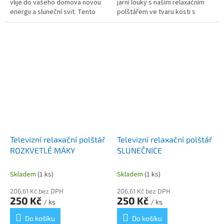
vlije do vašeho domova novou
jarní louky s naším relaxačním
energii a sluneční svit. Tento
polštářem ve tvaru kosti s
ergonomický polštář ve tvaru
motivem vlčích máků! Veselý
kosti s motivem lučních květů
vzor s červenými květy na
a...
neutrálním...
Televizní relaxační polštář
Televizní relaxační polštář
ROZKVETLÉ MÁKY
SLUNEČNICE
Skladem
(1 ks)
Skladem
(1 ks)
206,61 Kč bez DPH
206,61 Kč bez DPH
250 Kč
250 Kč
/ ks
/ ks
Do košíku
Do košíku