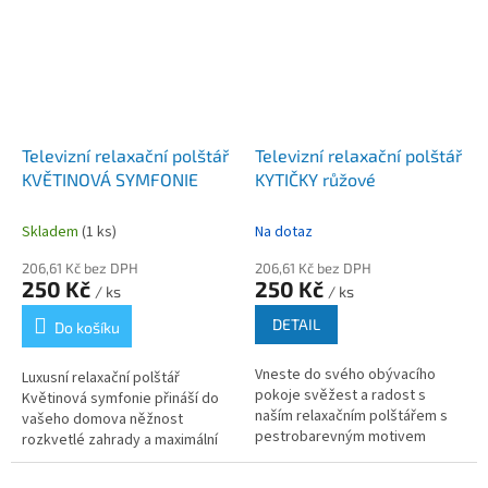
Televizní relaxační polštář
Televizní relaxační polštář
KVĚTINOVÁ SYMFONIE
KYTIČKY růžové
Skladem
(1 ks)
Na dotaz
206,61 Kč bez DPH
206,61 Kč bez DPH
250 Kč
250 Kč
/ ks
/ ks
DETAIL
Do košíku
Vneste do svého obývacího
Luxusní relaxační polštář
pokoje svěžest a radost s
Květinová symfonie přináší do
naším relaxačním polštářem s
vašeho domova něžnost
pestrobarevným motivem
rozkvetlé zahrady a maximální
růžových kytiček. Tento
pohodlí. Tento ergonomický
polštářek ve tvaru kosti není jen
polštář ve tvaru kosti s