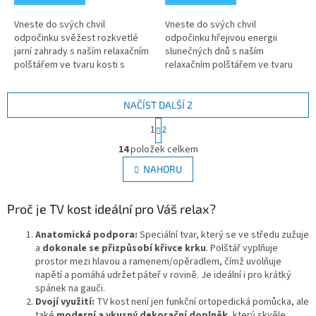
Vneste do svých chvil
Vneste do svých chvil
odpočinku svěžest rozkvetlé
odpočinku hřejivou energii
jarní zahrady s naším relaxačním
slunečných dnů s naším
polštářem ve tvaru kosti s
relaxačním polštářem ve tvaru
motivem rozkvetlích tulipánů!
kosti s motivem slunečnic!
Veselý vzor s barevnými květy...
Veselý vzor s rozkvetlými
žlutými květy potěší...
NAČÍST DALŠÍ 2
S
1
2
t
O
r
14
položek celkem
v
á
l
NAHORU
n
á
k
d
o
v
Proč je TV kost ideální pro Váš relax?
a
á
c
n
Anatomická podpora:
Speciální tvar, který se ve středu zužuje
í
í
a
dokonale se přizpůsobí křivce krku
. Polštář vyplňuje
p
prostor mezi hlavou a ramenem/opěradlem, čímž uvolňuje
r
napětí a pomáhá udržet páteř v rovině. Je ideální i pro krátký
v
spánek na gauči.
k
Dvojí využití:
TV kost není jen funkční ortopedická pomůcka, ale
y
také
moderní a vkusný dekorační doplněk
, který skvěle