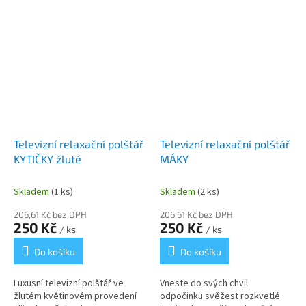
krásnou...
romantickým...
Televizní relaxační polštář
Televizní relaxační polštář
KYTIČKY žluté
MÁKY
Skladem
(1 ks)
Skladem
(2 ks)
206,61 Kč bez DPH
206,61 Kč bez DPH
250 Kč
250 Kč
/ ks
/ ks
Do košíku
Do košíku
Luxusní televizní polštář ve
Vneste do svých chvil
žlutém květinovém provedení
odpočinku svěžest rozkvetlé