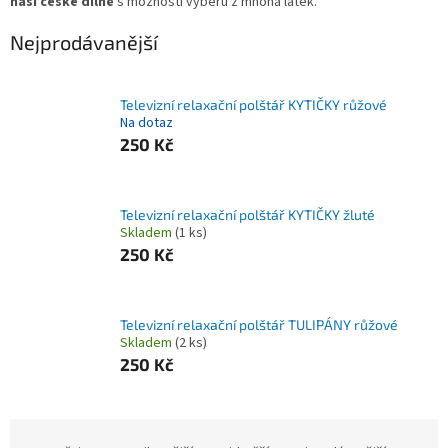
naší české dílně
s možností výběru z mnoha látek.
Nejprodávanější
Televizní relaxační polštář KYTIČKY růžové
Na dotaz
250 Kč
Televizní relaxační polštář KYTIČKY žluté
Skladem
(1 ks)
250 Kč
Televizní relaxační polštář TULIPÁNY růžové
Skladem
(2 ks)
250 Kč
Ř