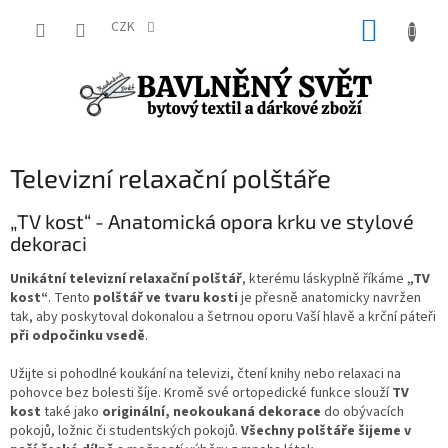
Přejít
NÁKUP
na
CZK
obsah
KOŠÍK
Televizní relaxační polštáře
„TV kost“ - Anatomická opora krku ve stylové
dekoraci
Unikátní televizní relaxační polštář
, kterému láskyplně říkáme
„TV
kost“
. Tento
polštář ve tvaru kosti
je přesně anatomicky navržen
tak, aby poskytoval dokonalou a šetrnou oporu Vaší hlavě a krční páteři
při odpočinku vsedě
.
Užijte si pohodlné koukání na televizi, čtení knihy nebo relaxaci na
pohovce bez bolesti šíje. Kromě své ortopedické funkce slouží
TV
kost
také jako
originální, neokoukaná dekorace
do obývacích
pokojů, ložnic či studentských pokojů.
Všechny polštáře šijeme v