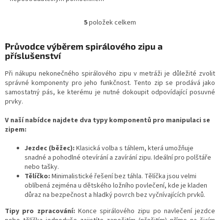
při každém šití. Tento
nekonečný pás vyniká vysokou
5
položek celkem
O
hustotou materiálu...
v
l
Průvodce výběrem spirálového zipu a
á
příslušenství
d
a
Při nákupu nekonečného spirálového zipu v metráži je důležité zvolit
c
správné komponenty pro jeho funkčnost. Tento zip se prodává jako
í
samostatný pás, ke kterému je nutné dokoupit odpovídající posuvné
p
prvky.
r
v
V naší nabídce najdete dva typy komponentů pro manipulaci se
k
zipem:
y
v
Jezdec (běžec):
Klasická volba s táhlem, která umožňuje
ý
snadné a pohodlné otevírání a zavírání zipu. Ideální pro polštáře
p
nebo tašky.
i
Tělíčko:
Minimalistické řešení bez táhla. Tělíčka jsou velmi
s
oblíbená zejména u dětského ložního povlečení, kde je kladen
u
důraz na bezpečnost a hladký povrch bez vyčnívajících prvků.
Tipy pro zpracování:
Konce spirálového zipu po navlečení jezdce