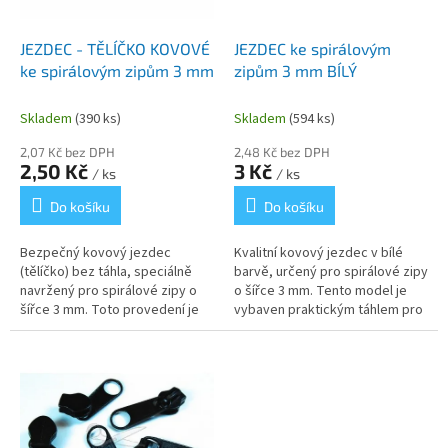
d
u
k
JEZDEC - TĚLÍČKO KOVOVÉ
JEZDEC ke spirálovým
t
ke spirálovým zipům 3 mm
zipům 3 mm BÍLÝ
ů
Skladem
(390 ks)
Skladem
(594 ks)
2,07 Kč bez DPH
2,48 Kč bez DPH
2,50 Kč
3 Kč
/ ks
/ ks
Do košíku
Do košíku
Bezpečný kovový jezdec
Kvalitní kovový jezdec v bílé
(tělíčko) bez táhla, speciálně
barvě, určený pro spirálové zipy
navržený pro spirálové zipy o
o šířce 3 mm. Tento model je
šířce 3 mm. Toto provedení je
vybaven praktickým táhlem pro
ideální volbou pro výrobu
pohodlnou manipulaci a snadné
dětského ložního povlečení,
otevírání. Je vyroben z...
hraček,...