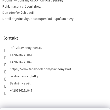
Podmínky ochrany osobních údajů (GDPR)
Reklamace a vrácení zboží
Den otevřených dveří
Detail objednávky, odstoupení od kupní smlouvy
Kontakt
info
@
bavlnenysvet.cz
+420736271045
+420736271045
https://www.facebook.com/bavlnenysvet
bavlnenysvet_latky
Bavlněný svět
+420736271045