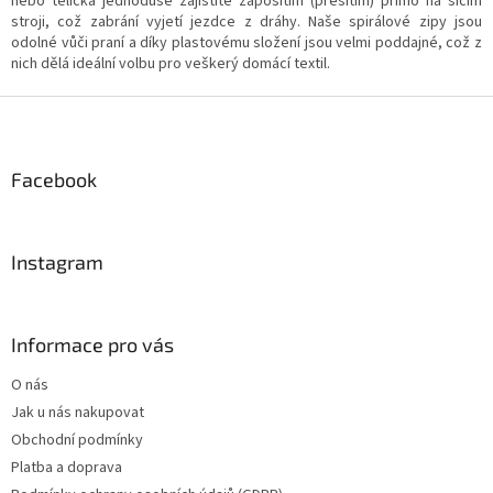
nebo tělíčka jednoduše zajistíte zapošitím (přešitím) přímo na šicím
stroji, což zabrání vyjetí jezdce z dráhy. Naše spirálové zipy jsou
odolné vůči praní a díky plastovému složení jsou velmi poddajné, což z
nich dělá ideální volbu pro veškerý domácí textil.
Z
á
p
a
Facebook
t
í
Instagram
Informace pro vás
O nás
Jak u nás nakupovat
Obchodní podmínky
Platba a doprava