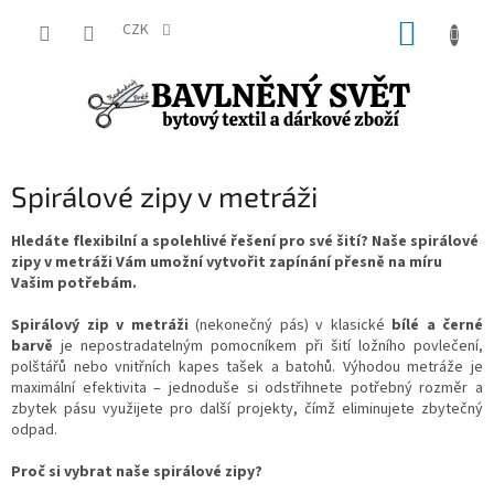
Přejít
NÁKUP
na
CZK
obsah
KOŠÍK
Spirálové zipy v metráži
Hledáte flexibilní a spolehlivé řešení pro své šití? Naše spirálové
zipy v metráži Vám umožní vytvořit zapínání přesně na míru
Vašim potřebám.
Spirálový zip v metráži
(nekonečný pás) v klasické
bílé a černé
barvě
je nepostradatelným pomocníkem při šití ložního povlečení,
polštářů nebo vnitřních kapes tašek a batohů. Výhodou metráže je
maximální efektivita – jednoduše si odstřihnete potřebný rozměr a
zbytek pásu využijete pro další projekty, čímž eliminujete zbytečný
odpad.
Proč si vybrat naše spirálové zipy?