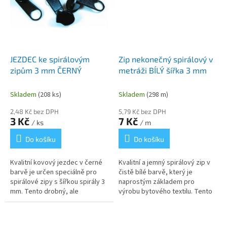
JEZDEC ke spirálovým
Zip nekonečný spirálový v
zipům 3 mm ČERNÝ
metráži BÍLÝ šířka 3 mm
Skladem
(208 ks)
Skladem
(298 m)
2,48 Kč bez DPH
5,79 Kč bez DPH
3 Kč
7 Kč
/ ks
/ m
Do košíku
Do košíku
Kvalitní kovový jezdec v černé
Kvalitní a jemný spirálový zip v
barvě je určen speciálně pro
čistě bílé barvě, který je
spirálové zipy s šířkou spirály 3
naprostým základem pro
mm. Tento drobný, ale
výrobu bytového textilu. Tento
nepostradatelný kousek
nekonečný pás se vyznačuje
galanterie se vyznačuje
vysokou hustotou tkaniny a
plynulým...
dlouhou...