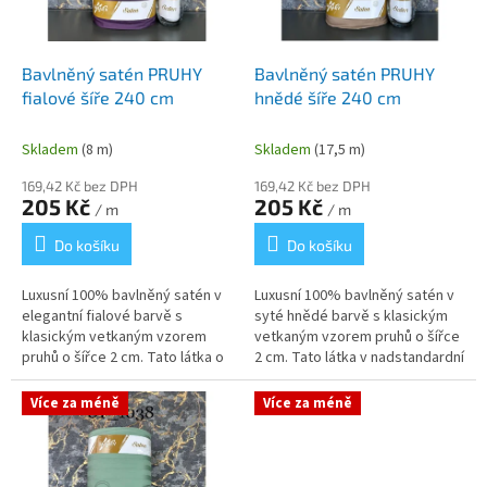
d
u
k
Bavlněný satén PRUHY
Bavlněný satén PRUHY
t
fialové šíře 240 cm
hnědé šíře 240 cm
ů
Skladem
(8 m)
Skladem
(17,5 m)
169,42 Kč bez DPH
169,42 Kč bez DPH
205 Kč
205 Kč
/ m
/ m
Do košíku
Do košíku
Luxusní 100% bavlněný satén v
Luxusní 100% bavlněný satén v
elegantní fialové barvě s
syté hnědé barvě s klasickým
klasickým vetkaným vzorem
vetkaným vzorem pruhů o šířce
pruhů o šířce 2 cm. Tato látka o
2 cm. Tato látka v nadstandardní
nadstandardní šíři 240 cm je
šíři 240 cm vyniká mimořádnou
mimořádně hebká na dotek,...
hebkostí, prodyšností a...
Více za méně
Více za méně