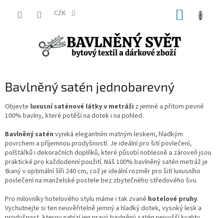
Přejít
NÁKUP
na
CZK
obsah
KOŠÍK
Bavlněný satén jednobarevný
Objevte
luxusní saténové látky v metráži
z jemné a přitom pevné
100% bavlny, které potěší na dotek i na pohled.
Bavlněný satén
vyniká elegantním matným leskem, hladkým
povrchem a příjemnou prodyšností. Je ideální pro šití povlečení,
polštářků i dekoračních doplňků, které působí noblesně a zároveň jsou
praktické pro každodenní použití. Náš 100% bavlněný satén metráž je
tkaný v optimální šíři 240 cm, což je ideální rozměr pro šití luxusního
povlečení na manželské postele bez zbytečného středového švu.
Pro milovníky hotelového stylu máme i tak zvané
hotelové pruhy
.
Vychutnejte si ten neuvěřitelně jemný a hladký dotek, vysoký lesk a
prodyšnost, kterou nabízí jen pravý bavlněný satén nejvyšší kvality.