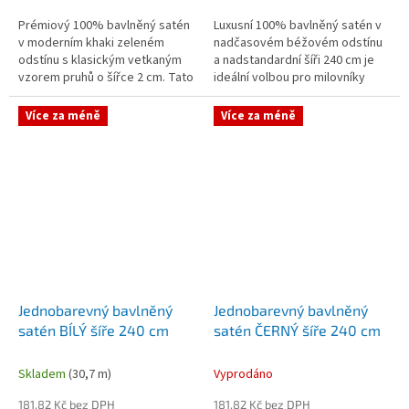
Prémiový 100% bavlněný satén
Luxusní 100% bavlněný satén v
v moderním khaki zeleném
nadčasovém béžovém odstínu
odstínu s klasickým vetkaným
a nadstandardní šíři 240 cm je
vzorem pruhů o šířce 2 cm. Tato
ideální volbou pro milovníky
látka o nadstandardní šíři 240
decentní elegance a přírodních
cm dokonale spojuje
tónů. Tato prémiová látka...
Více za méně
Více za méně
přirozenou...
Jednobarevný bavlněný
Jednobarevný bavlněný
satén BÍLÝ šíře 240 cm
satén ČERNÝ šíře 240 cm
Skladem
(30,7 m)
Vyprodáno
181,82 Kč bez DPH
181,82 Kč bez DPH