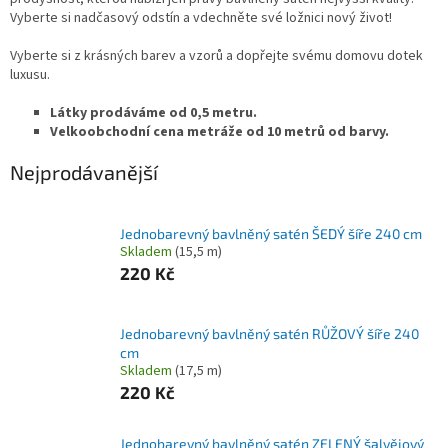
Vyberte si nadčasový odstín a vdechněte své ložnici nový život!
Vyberte si z krásných barev a vzorů a dopřejte svému domovu dotek
luxusu.
Látky prodáváme od 0,5 metru.
Velkoobchodní cena metráže od 10 metrů od barvy.
Nejprodávanější
Jednobarevný bavlněný satén ŠEDÝ šíře 240 cm
Skladem
(15,5 m)
220 Kč
Jednobarevný bavlněný satén RŮŽOVÝ šíře 240
cm
Skladem
(17,5 m)
220 Kč
Jednobarevný bavlněný satén ZELENÝ šalvějový