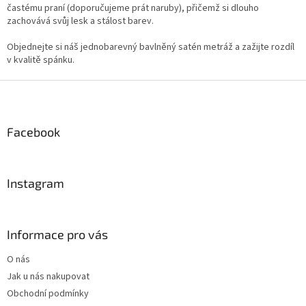
častému praní (doporučujeme prát naruby), přičemž si dlouho
zachovává svůj lesk a stálost barev.
Objednejte si náš jednobarevný bavlněný satén metráž a zažijte rozdíl
v kvalitě spánku.
Z
á
p
a
Facebook
t
í
Instagram
Informace pro vás
O nás
Jak u nás nakupovat
Obchodní podmínky