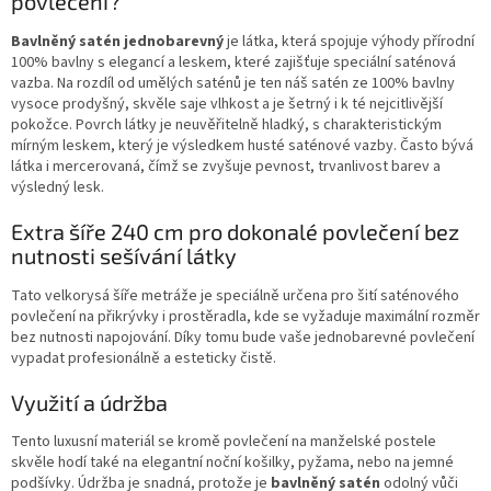
povlečení?
n
í
í
p
Bavlněný satén jednobarevný
je látka, která spojuje výhody přírodní
r
100% bavlny s elegancí a leskem, které zajišťuje speciální saténová
v
vazba. Na rozdíl od umělých saténů je ten náš satén ze 100% bavlny
k
vysoce prodyšný, skvěle saje vlhkost a je šetrný i k té nejcitlivější
y
pokožce. Povrch látky je neuvěřitelně hladký, s charakteristickým
v
mírným leskem, který je výsledkem husté saténové vazby. Často bývá
ý
látka i mercerovaná, čímž se zvyšuje pevnost, trvanlivost barev a
p
výsledný lesk.
i
s
Extra šíře 240 cm pro dokonalé povlečení bez
u
nutnosti sešívání látky
Tato velkorysá šíře metráže je speciálně určena pro šití saténového
povlečení na přikrývky i prostěradla, kde se vyžaduje maximální rozměr
bez nutnosti napojování. Díky tomu bude vaše jednobarevné povlečení
vypadat profesionálně a esteticky čistě.
Využití a údržba
Tento luxusní materiál se kromě povlečení na manželské postele
skvěle hodí také na elegantní noční košilky, pyžama, nebo na jemné
podšívky. Údržba je snadná, protože je
bavlněný satén
odolný vůči