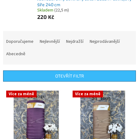
šíře 240 cm
Skladem
(22,5 m)
220 Kč
Ř
a
Doporučujeme
Nejlevnější
Nejdražší
Nejprodávanější
z
e
Abecedně
n
í
p
OTEVŘÍT FILTR
r
o
V
Více za méně
Více za méně
d
ý
u
p
k
i
t
s
ů
p
r
o