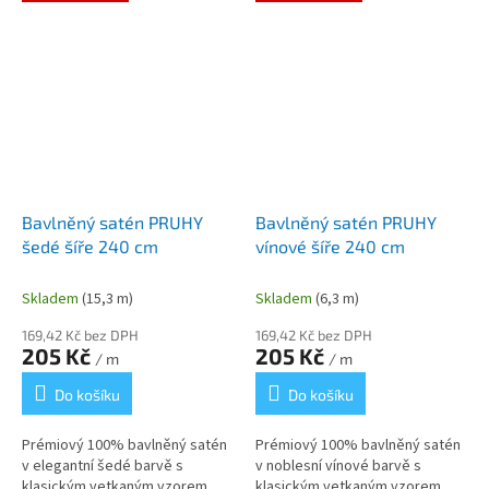
prodyšnost...
Bavlněný satén PRUHY
Bavlněný satén PRUHY
šedé šíře 240 cm
vínové šíře 240 cm
Skladem
(15,3 m)
Skladem
(6,3 m)
169,42 Kč bez DPH
169,42 Kč bez DPH
205 Kč
205 Kč
/ m
/ m
Do košíku
Do košíku
Prémiový 100% bavlněný satén
Prémiový 100% bavlněný satén
v elegantní šedé barvě s
v noblesní vínové barvě s
klasickým vetkaným vzorem
klasickým vetkaným vzorem