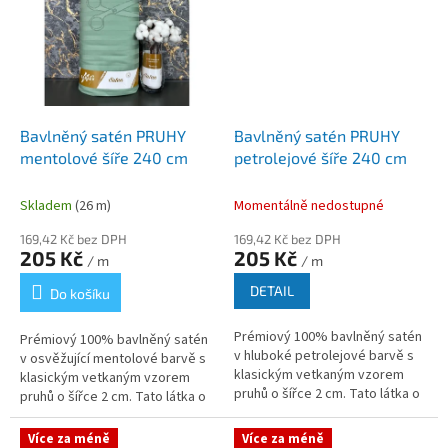
Bavlněný satén PRUHY
Bavlněný satén PRUHY
mentolové šíře 240 cm
petrolejové šíře 240 cm
Skladem
(26 m)
Momentálně nedostupné
169,42 Kč bez DPH
169,42 Kč bez DPH
205 Kč
205 Kč
/ m
/ m
DETAIL
Do košíku
Prémiový 100% bavlněný satén
Prémiový 100% bavlněný satén
v hluboké petrolejové barvě s
v osvěžující mentolové barvě s
klasickým vetkaným vzorem
klasickým vetkaným vzorem
pruhů o šířce 2 cm. Tato látka o
pruhů o šířce 2 cm. Tato látka o
nadstandardní šíři 240 cm
nadstandardní šíři 240 cm vyniká
spojuje přirozenou
mimořádnou hebkostí,...
Více za méně
Více za méně