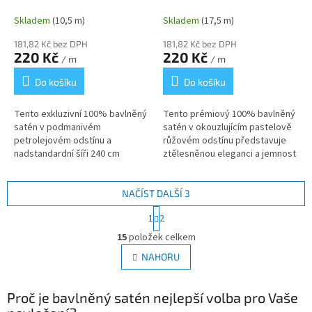
240 cm
cm
Skladem
(10,5 m)
Skladem
(17,5 m)
181,82 Kč bez DPH
181,82 Kč bez DPH
220 Kč
220 Kč
/ m
/ m
Do košíku
Do košíku
Tento exkluzivní 100% bavlněný
Tento prémiový 100% bavlněný
satén v podmanivém
satén v okouzlujícím pastelově
petrolejovém odstínu a
růžovém odstínu představuje
nadstandardní šíři 240 cm
ztělesněnou eleganci a jemnost
přináší do vaší tvorby prvek
v nadstandardní šíři 240 cm.
skutečného luxusu a originality.
Tato luxusní látka vás na...
Tato ušlechtilá...
NAČÍST DALŠÍ 3
S
1
2
t
O
r
15
položek celkem
v
á
l
NAHORU
n
á
k
d
o
v
Proč je bavlněný satén nejlepší volba pro Vaše
a
á
c