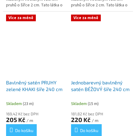
pruhů o šířce 2 cm. Tato látka o
pruhů o šířce 2 cm. Tato látka o
nadstandardní šíři 240 cm
nadstandardní šíři 240 cm
dokonale spojuje přirozenou
dokonale spojuje přirozenou...
Více za méně
Více za méně
prodyšnost...
Bavlněný satén PRUHY
Jednobarevný bavlněný
zelené KHAKI šíře 240 cm
satén BÉŽOVÝ šíře 240 cm
Skladem
(23 m)
Skladem
(15 m)
169,42 Kč bez DPH
181,82 Kč bez DPH
205 Kč
220 Kč
/ m
/ m
Do košíku
Do košíku