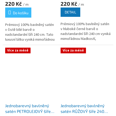
220 Kč
220 Kč
/ m
/ m
DETAIL
Do košíku
Prémiový 100% bavlněný satén
Prémiový 100% bavlněný satén
v hluboké černé barvě o
v čistě bílé barvě o
nadstandardní šíři 240 cm vyniká
nadstandardní šíři 240 cm. Tato
mimořádnou hladkostí,
luxusní látka vyniká mimořádnou
elegantním leskem a vysokou
hebkostí, hedvábným leskem a
prodyšností. Tato luxusní látka
vysokou prodyšností. Tento
Více za méně
Více za méně
v...
satén...
Jednobarevný bavlněný
Jednobarevný bavlněný
satén PETROLEJOVÝ šíře
satén RŮŽOVÝ šíře 240