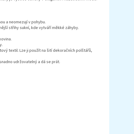
nou a neomezují v pohybu.
nější střihy sukní, kde vytváří měkké záhyby.
kovina.
y.
ý textil. Lze ji použít na šití dekoračních polštářů,
snadno udržovatelný a dá se prát.