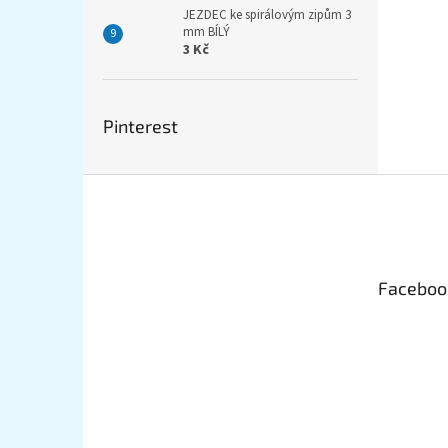
JEZDEC ke spirálovým zipům 3
mm BÍLÝ
3 Kč
Pinterest
Z
á
p
a
t
Faceboo
í