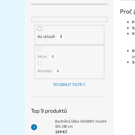
Proč 
P
S
V
Na skladě
3
D
p
Akce
0
S
Novinka
0
ROZBALIT FILTR
Top 9 produktů
Bavlněná látka SASANKY modré
šíře 240 cm
139 Kč