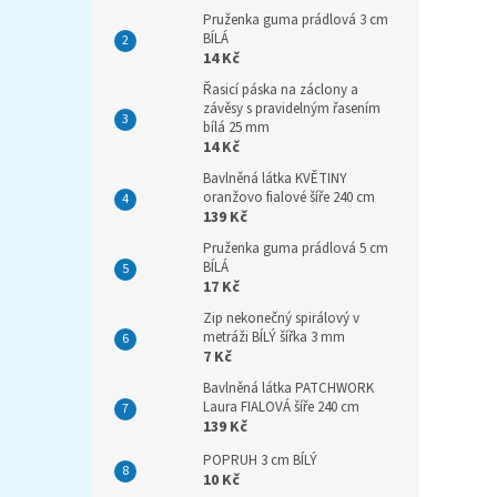
Pruženka guma prádlová 3 cm
BÍLÁ
14 Kč
Řasicí páska na záclony a
závěsy s pravidelným řasením
bílá 25 mm
14 Kč
Bavlněná látka KVĚTINY
oranžovo fialové šíře 240 cm
139 Kč
Pruženka guma prádlová 5 cm
BÍLÁ
17 Kč
Zip nekonečný spirálový v
metráži BÍLÝ šířka 3 mm
7 Kč
Bavlněná látka PATCHWORK
Laura FIALOVÁ šíře 240 cm
139 Kč
POPRUH 3 cm BÍLÝ
10 Kč