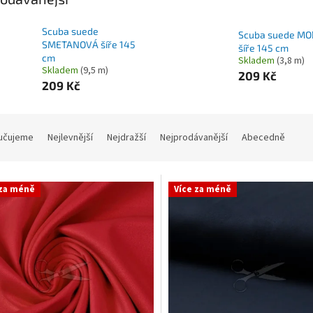
Scuba suede
Scuba suede M
SMETANOVÁ šíře 145
šíře 145 cm
cm
Skladem
(3,8 m)
Skladem
(9,5 m)
209 Kč
209 Kč
učujeme
Nejlevnější
Nejdražší
Nejprodávanější
Abecedně
 za méně
Více za méně