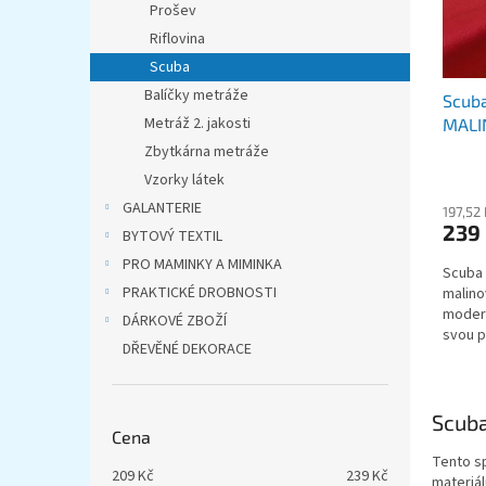
u
ů
Prošev
k
Riflovina
t
Scuba
ů
Balíčky metráže
Scub
Metráž 2. jakosti
MALI
Zbytkárna metráže
Vzorky látek
GALANTERIE
197,52
239
BYTOVÝ TEXTIL
PRO MAMINKY A MIMINKA
Scuba
PRAKTICKÉ DROBNOSTI
malino
modern
DÁRKOVÉ ZBOŽÍ
svou p
DŘEVĚNÉ DEKORACE
držet t
Scuba
Cena
Tento s
209
Kč
239
Kč
materiál