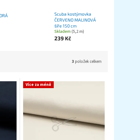
Scuba kostýmovka
ODRÁ
ČERVENO MALINOVÁ
šíře 150 cm
Skladem
(5,2 m)
239 Kč
3
položek celkem
Více za méně