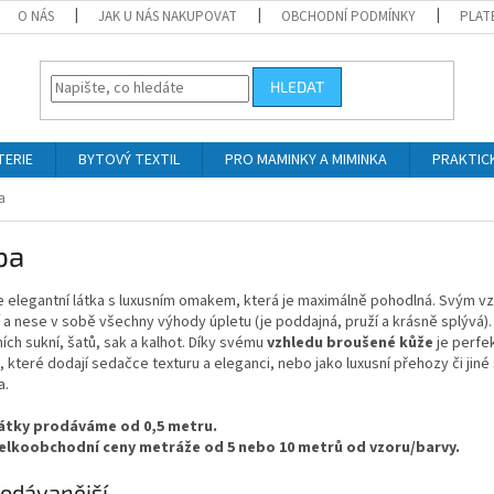
O NÁS
JAK U NÁS NAKUPOVAT
OBCHODNÍ PODMÍNKY
PLAT
HLEDAT
TERIE
BYTOVÝ TEXTIL
PRO MAMINKY A MIMINKA
PRAKTIC
a
ba
e elegantní látka s luxusním omakem, která je maximálně pohodlná. Svým v
 a nese v sobě všechny výhody úpletu (je poddajná, pruží a krásně splývá)
ích sukní, šatů, sak a kalhot. Díky svému
vzhledu broušené kůže
je perfek
, které dodají sedačce texturu a eleganci, nebo jako luxusní přehozy či jiné
a.
átky prodáváme od 0,5 metru.
elkoobchodní ceny metráže od 5 nebo 10 metrů od vzoru/barvy.
odávanější