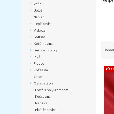
n
Vafle
e
Úplet
l
Náplet
Teplákovina
Viskóza
Softshell
Ř
Kočárkovina
a
Dopor
Dekorační látky
z
Plyš
e
Fleece
V
n
Více
Kožešina
ý
í
Velvet
p
p
i
r
Ostatní látky
s
o
Froté s polyuretanem
p
d
Košilovina
r
u
Madeira
o
k
Pláštěnkovina
d
t