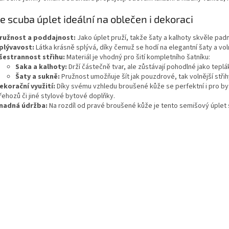
a
c
je scuba úplet ideální na oblečen i dekoraci
í
p
ružnost a poddajnost:
Jako úplet pruží, takže šaty a kalhoty skvěle pad
r
plývavost:
Látka krásně splývá, díky čemuž se hodí na elegantní šaty a vol
v
šestrannost střihu:
Materiál je vhodný pro šití kompletního šatníku:
k
Saka a kalhoty:
Drží částečně tvar, ale zůstávají pohodlné jako teplá
y
Šaty a sukně:
Pružnost umožňuje šít jak pouzdrové, tak volnější střih
v
ekorační využití:
Díky svému vzhledu broušené kůže se perfektní i pro bytov
ý
řehozů či jiné stylové bytové doplňky.
p
nadná údržba:
Na rozdíl od pravé broušené kůže je tento semišový úplet 
i
s
u