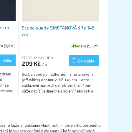
5 cm
Scuba suede SMETANOVÁ šíře 145
cm
em
(3,8 m)
Skladem
(9,5 m)
172,73 Kč bez DPH
 košíku
Do košíku
209 Kč
/ m
modrém
Scuba suede v nádherném smetanovém
ní
(off-white) odstínu o šíři 145 cm. Tento
emiše
exkluzivní materiál s efektem broušené
ametovou
kůže nabízí jedinečné spojení hebkosti a
vysoké elasticity. Je...
ušené kůže s funkčními vlastnostmi moderního pleteného
 který je vysoce ceněný v elegantní i každodenní módě.