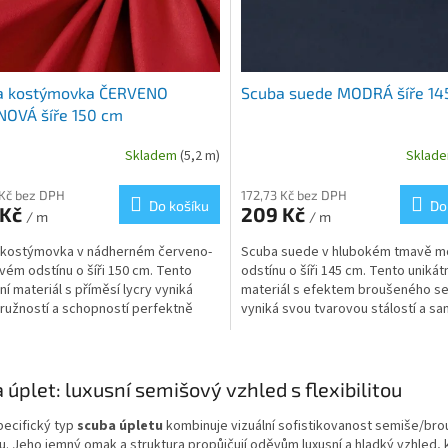
a kostýmovka ČERVENO
Scuba suede MODRÁ šíře 14
NOVÁ šíře 150 cm
Skladem
(5,2 m)
Sklad
 Kč bez DPH
172,73 Kč bez DPH
Do košíku
Do
 Kč
209 Kč
/ m
/ m
 kostýmovka v nádherném červeno-
Scuba suede v hlubokém tmavě 
vém odstínu o šíři 150 cm. Tento
odstínu o šíři 145 cm. Tento unikát
í materiál s příměsí lycry vyniká
materiál s efektem broušeného s
ružností a schopností perfektně
vyniká svou tvarovou stálostí a s
var. Je ideální...
hebkostí. Je perfektní...
O
v
 úplet: luxusní semišový vzhled s flexibilitou
l
á
pecifický typ
scuba úpletu
kombinuje vizuální sofistikovanost semiše/bro
d
u. Jeho jemný omak a struktura propůjčují oděvům luxusní a hladký vzhled,