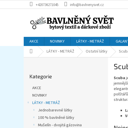
Přejít
+420736271045
info@bavlnenysvet.cz
na
obsah
AKCE
NOVINKY
LÁTKY - METRÁŽ
GALAN
Domů
LÁTKY - METRÁŽ
Ostatní látky
Scub
P
Scu
o
Přeskočit
s
Kategorie
kategorie
Scuba
j
t
jemnější
r
AKCE
elegantn
a
polštářů
NOVINKY
n
struktur
LÁTKY - METRÁŽ
n
í
Jednobarevné látky
L
V
p
100 % bavlněné látky
a
Mušelín - dvojitá gázovina
Nejpr