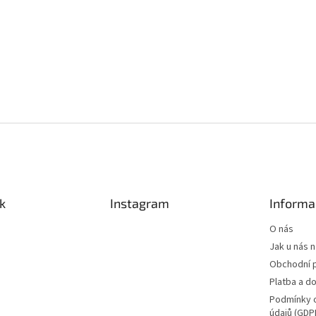
k
Instagram
Informa
O nás
Jak u nás 
Obchodní 
Platba a d
Podmínky 
údajů (GDP