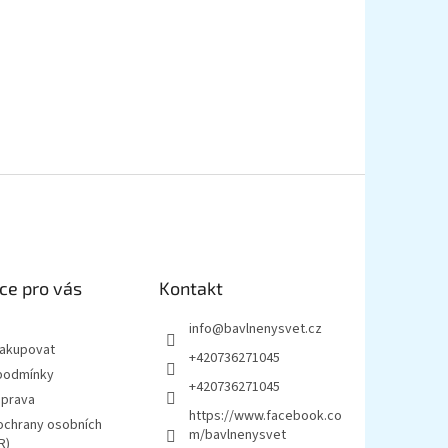
ce pro vás
Kontakt
info
@
bavlnenysvet.cz
nakupovat
+420736271045
podmínky
+420736271045
oprava
https://www.facebook.co
ochrany osobních
m/bavlnenysvet
R)