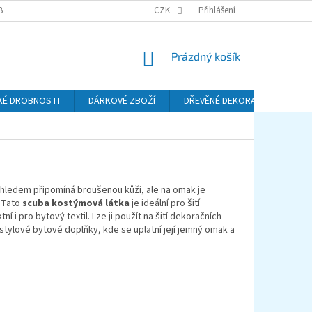
BA A DOPRAVA
PODMÍNKY OCHRANY OSOBNÍCH ÚDAJŮ (GDPR)
CZK
Přihlášení
REKL
NÁKUPNÍ
Prázdný košík
KOŠÍK
KÉ DROBNOSTI
DÁRKOVÉ ZBOŽÍ
DŘEVĚNÉ DEKORACE
KO
zhledem připomíná broušenou kůži, ale na omak je
. Tato
scuba kostýmová látka
je ideální pro šití
tní i pro bytový textil. Lze ji použít na šití dekoračních
 stylové bytové doplňky, kde se uplatní její jemný omak a