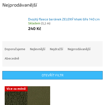
Nejprodávanější
Dvojitý fleece beránek ZELENÝ khaki šíře 140 cm
Skladem
(3,1 m)
240 Kč
Ř
a
Doporučujeme
Nejlevnější
Nejdražší
Nejprodávanější
z
e
Abecedně
n
í
p
OTEVŘÍT FILTR
r
o
V
Více za méně
d
ý
u
p
k
i