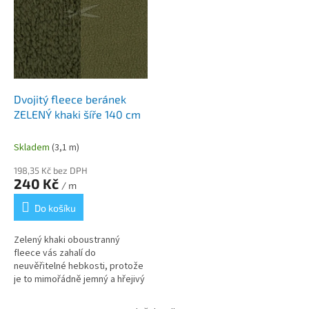
t
s
ů
p
r
o
d
u
k
Dvojitý fleece beránek
t
ZELENÝ khaki šíře 140 cm
ů
Skladem
(3,1 m)
198,35 Kč bez DPH
240 Kč
/ m
Do košíku
Zelený khaki oboustranný
fleece vás zahalí do
neuvěřitelné hebkosti, protože
je to mimořádně jemný a hřejivý
materiál s nežmolkující úpravou.
Ideální pro šití odolných...