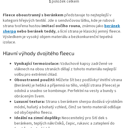
1
položek celkem
O
v
l
Fleece oboustranný s beránkem
představuje to nejteplejší v
á
kategorii hřejivých textilií. Jde o sendvičovou látku, kde je rubová
d
strana tvořena hustou
imitací ovčího rouna
, známou jako
beránek
a
sherpa
nebo beránek teddy
, a lícní strana je klasický jemný fleece.
c
Výsledkem je vysoký objem materiálu a bezkonkurenční tepelná
í
izolace.
p
r
Hlavní výhody dvojitého fleecu
v
k
Vynikající termoizolace:
Vzduchové kapsy zadržené ve
y
vláknech na obou stranách dělají z tohoto materiálu nejlepší
v
volbu pro extrémní chlad.
ý
Oboustranné použití:
Můžete šít bez podšívky! Vnitřní strana
p
(Beránek) je hebká a příjemná na tělo, vnější strana (Fleece) je
i
odolná a snadno se kombinuje. Perfektní na vesty a bundy s
s
obráceným švem.
u
Luxusní textura:
Strana s beránkem sherpa dodává výrobkům
módní, huňatý a bohatý vzhled, čímž se tento materiál odlišuje
od obyčejného fleecu.
Ideální na zimní doplňky:
Neocenitelný pro šití dek s
beránkem, teplých nákrčníků, čepic, rukavic a zateplení do