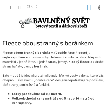
Přejít
NÁKUP
na
CZK
obsah
KOŠÍK
Fleece oboustranný s beránkem
Fleece oboustranný s beránkem (Double Face Fleece)
je
nejteplejší fleece z naší nabídky. Je luxusní kombinací dvou hřejivých
materiálů v jedné látce. Z jedné strany jemný,
hladký fleece
a z druhé
strany huňatý, trendy
beránek
.
Tato metráž je ideální pro zimní bundy, hřejivé vesty a deky, které Vás
obepnou. Díky svému „double-face“ designu nepotřebujete podšívku,
obě strany jsou krásné a funkční.
Látky prodáváme od 0,5 metru.
Velkoobchodní ceny metráže od 5 nebo 10 metrů od
vzoru/barvy.