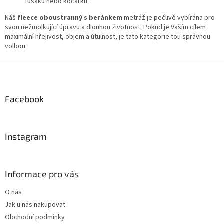
fusaků nebo kočárků.
Náš
fleece oboustranný s beránkem
metráž je pečlivě vybírána pro
svou nežmolkující úpravu a dlouhou životnost. Pokud je Vaším cílem
maximální hřejivost, objem a útulnost, je tato kategorie tou správnou
volbou.
Z
á
p
a
Facebook
t
í
Instagram
Informace pro vás
O nás
Jak u nás nakupovat
Obchodní podmínky