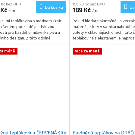
 Kč bez DPH
156,20 Kč bez DPH
Do košíku
Do
 Kč
189 Kč
/ m
/ m
valitní teplákovina s motivem Craft
Pokud hledáte skutečně univerzáln
a šedém podkladě je stylovou
materiál, který v šatníku nahradí t
tostí pro každého milovníka piva a
úplety v chladnějších dnech, tato 
álního designu. Z této odolné
teplákovina s elastanem je napros
viny vytvoříte...
nezbytností. Díky své...
 za méně
Více za méně
ěná teplákovina ČERVENÁ šíře
Bavlněná teplákovina DRÁČC