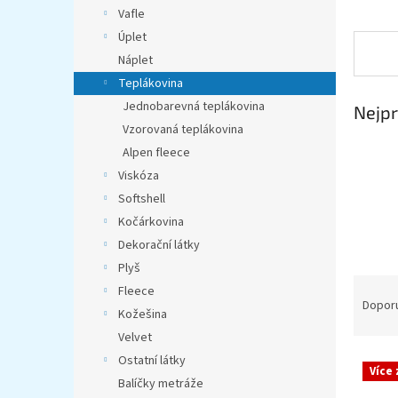
n
Vafle
e
Úplet
l
Náplet
Teplákovina
Jednobarevná teplákovina
Nejpr
Vzorovaná teplákovina
Alpen fleece
Viskóza
Softshell
Kočárkovina
Dekorační látky
Plyš
Ř
Fleece
a
Dopor
Kožešina
z
Velvet
e
V
Ostatní látky
n
Více
ý
í
Balíčky metráže