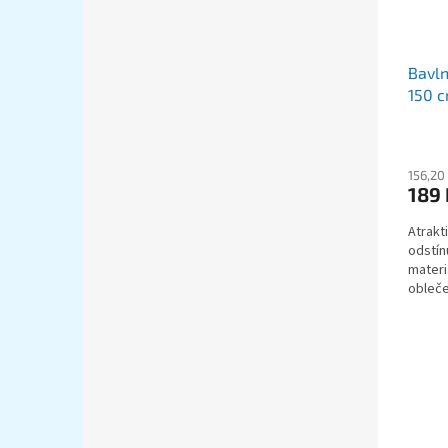
Bavln
150 
156,20
189
Atrakt
odstín
materi
obleče
pleteni