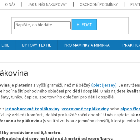
O NÁS
JAK U NÁS NAKUPOVAT
OBCHODNÍ PODMÍNKY
PLAT
HLEDAT
TERIE
BYTOVÝ TEXTIL
PRO MAMINKY A MIMINKA
PRAKTIC
lákovina
ovina
je pletenina s vyšší gramáží, než má běžný
úplet (jersey)
. Je navržen
e hodí na šití pohodlného oblečení pro děti i dospělé. U nás najdete
kvalit
 šaty, tuniky, čepice, sportovního oblečení pro děti i dospělé.
e z
j
ednobarevné teplákoviny
,
vzorované teplákoviny
nebo
alpen fle
ízí jiný vzhled i komfort, ideální pro každé roční období.
U nás najdete jak
n
česanou teplákovinu
(s vnitřní vrstvou z jemného chmýří), která je extra h
átky prodáváme od 0,5 metru.
elkoobchodní ceny metráže od 5 metrů od vzoru/barvy.