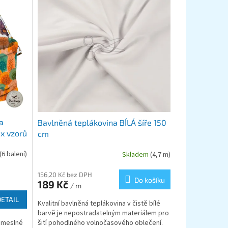
a
Bavlněná teplákovina BÍLÁ šíře 150
x vzorů
cm
(6 balení)
Skladem
(4,7 m)
156,20 Kč bez DPH
Do košíku
189 Kč
/ m
DETAIL
Kvalitní bavlněná teplákovina v čistě bílé
barvě je nepostradatelným materiálem pro
řemeslné
šití pohodlného volnočasového oblečení.