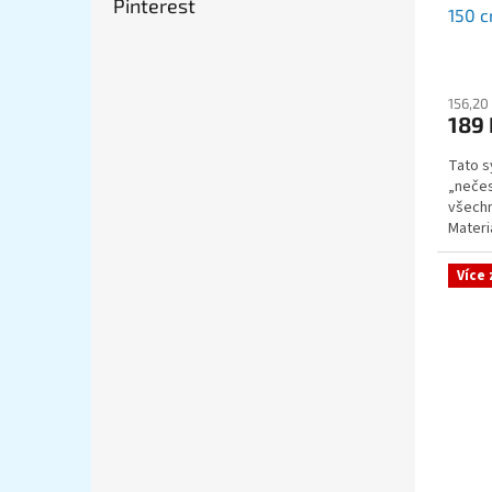
Pinterest
150 
156,20
189
Tato s
„nečes
všechny
Materi
své...
Více