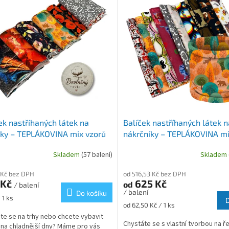
ek nastříhaných látek na
Balíček nastříhaných látek n
ky – TEPLÁKOVINA mix vzorů
nákrčníky – TEPLÁKOVINA mi
10 ks
Skladem
(57 balení)
Skladem
 Kč bez DPH
od 516,53 Kč bez DPH
 Kč
625 Kč
od
/ balení
/ balení
Do košíku
 1 ks
Měrná
od 62,50 Kč / 1 ks
cena:
te se na trhy nebo chcete vybavit
Chystáte se s vlastní tvorbou na 
 na chladnější dny? Máme pro vás