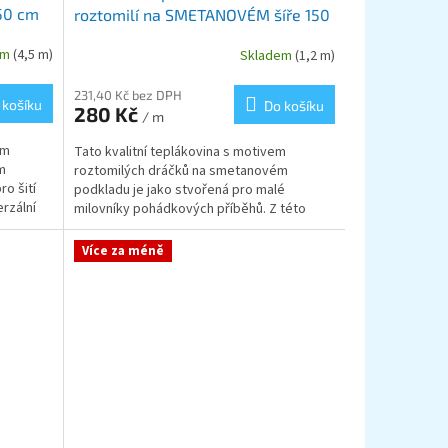
50 cm
roztomilí na SMETANOVÉM šíře 150
cm
em
(4,5 m)
Skladem
(1,2 m)
231,40 Kč bez DPH
 košíku
Do košíku
280 Kč
/ m
em
Tato kvalitní teplákovina s motivem
m
roztomilých dráčků na smetanovém
o šití
podkladu je jako stvořená pro malé
erzální
milovníky pohádkových příběhů. Z této
jemné teplákoviny vytvoříte...
Více za méně