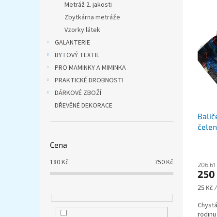
p
p
Metráž 2. jakosti
i
r
Zbytkárna metráže
s
o
Vzorky látek
p
d
GALANTERIE
r
u
o
k
BYTOVÝ TEXTIL
d
t
PRO MAMINKY A MIMINKA
u
ů
PRAKTICKÉ DROBNOSTI
k
DÁRKOVÉ ZBOŽÍ
t
DŘEVĚNÉ DEKORACE
ů
Balíč
čelen
10 ks
Cena
180
Kč
750
Kč
206,61
250
Měrná
25 Kč /
cena:
Chystá
rodinu