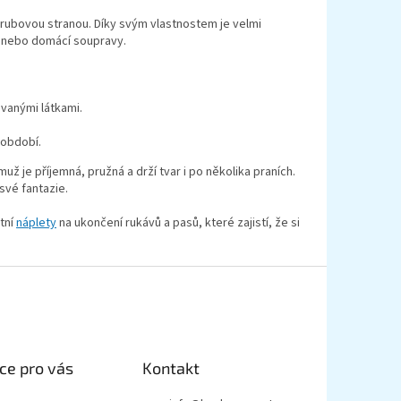
rubovou stranou. Díky svým vlastnostem je velmi
ní nebo domácí soupravy.
vanými látkami.
 období.
už je příjemná, pružná a drží tvar i po několika praních.
své fantazie.
tní
náplety
na ukončení rukávů a pasů, které zajistí, že si
ce pro vás
Kontakt