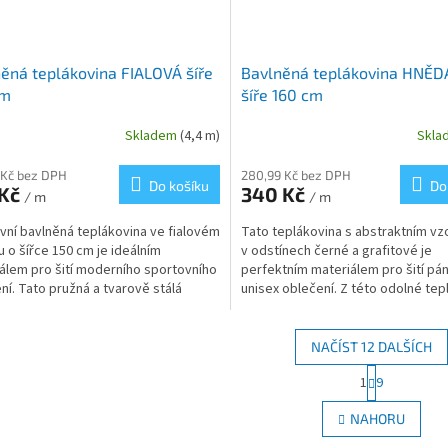
ěná teplákovina FIALOVÁ šíře
Bavlněná teplákovina HNĚD
cm
šíře 160 cm
Skladem
(4,4 m)
Skl
 Kč bez DPH
280,99 Kč bez DPH
Do košíku
Do
 Kč
340 Kč
/ m
/ m
ivní bavlněná teplákovina ve fialovém
Tato teplákovina s abstraktním v
u o šířce 150 cm je ideálním
v odstínech černé a grafitové je
álem pro šití moderního sportovního
perfektním materiálem pro šití pá
ní. Tato pružná a tvarově stálá
unisex oblečení. Z této odolné tep
na s...
vytvoříte moderní...
NAČÍST 12 DALŠÍCH
S
1
9
O
t
r
v
NAHORU
á
l
n
á