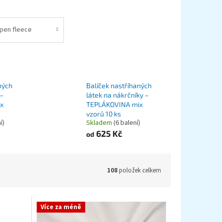
lpen fleece
ných
Balíček nastříhaných
 –
látek na nákrčníky –
x
TEPLÁKOVINA mix
vzorů 10 ks
í)
Skladem
(6 balení)
625 Kč
od
108
položek celkem
Více za méně