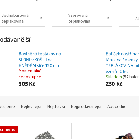
Jednobarevná
Vzorovaná
A
teplákovina
teplákovina
odávanější
Bavlněná teplákovina
Balíček nastříha
SLONI v KOŠILI na
látek na čelenky
HNĚDÉM šíře 150 cm
TEPLÁKOVINA mi
Momentálně
vzorů 10 ks
nedostupné
Skladem
(57 balen
305 Kč
250 Kč
učujeme
Nejlevnější
Nejdražší
Nejprodávanější
Abecedně
 za méně