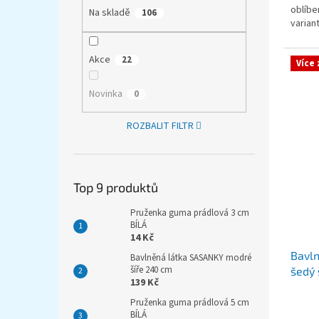
oblíben
Na skladě
106
varian
předst
Akce
22
Více
Novinka
0
ROZBALIT FILTR
Top 9 produktů
Pruženka guma prádlová 3 cm
BÍLÁ
14 Kč
Bavl
Bavlněná látka SASANKY modré
šíře 240 cm
šedý 
139 Kč
Pruženka guma prádlová 5 cm
BÍLÁ