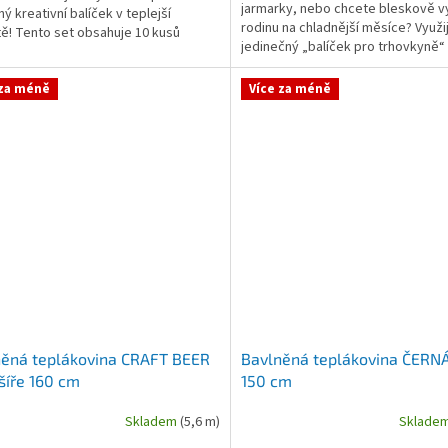
jarmarky, nebo chcete bleskově v
ý kreativní balíček v teplejší
rodinu na chladnější měsíce? Využi
tě! Tento set obsahuje 10 kusů
jedinečný „balíček pro trhovkyně“
řižených pruhů z...
ušetřete spoustu...
 za méně
Více za méně
něná teplákovina CRAFT BEER
Bavlněná teplákovina ČERNÁ
šíře 160 cm
150 cm
Skladem
(5,6 m)
Sklade