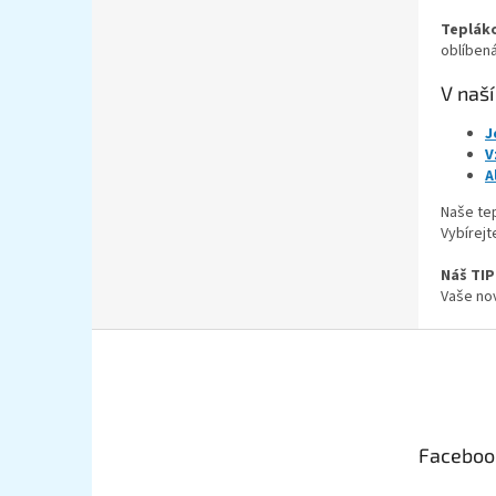
Teplák
oblíbená
V naší
J
V
A
Naše tep
Vybírejt
Náš TIP 
Vaše nov
Z
á
p
a
t
Faceboo
í