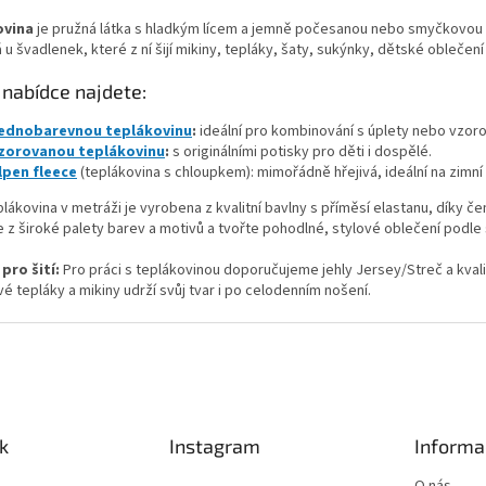
k
d
ovina
je pružná látka s hladkým lícem a jemně počesanou nebo smyčkovou 
o
a
v
 u švadlenek, které z ní šijí mikiny, tepláky, šaty, sukýnky, dětské obleče
c
á
í
n
 nabídce najdete:
p
í
r
ednobarevnou teplákovinu
:
ideální pro kombinování s úplety nebo vzoro
v
zorovanou teplákovinu
:
s originálními potisky pro děti i dospělé.
k
lpen fleece
(teplákovina s chloupkem): mimořádně hřejivá, ideální na zimní
y
v
lákovina v metráži je vyrobena z kvalitní bavlny s příměsí elastanu, díky čem
ý
e z široké palety barev a motivů a tvořte pohodlné, stylové oblečení podle 
p
i
pro šití:
Pro práci s teplákovinou doporučujeme jehly Jersey/Streč a kvali
s
é tepláky a mikiny udrží svůj tvar i po celodenním nošení.
u
k
Instagram
Informa