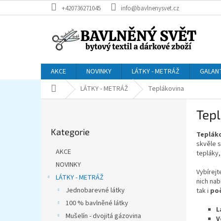
Přejít
+420736271045
info@bavlnenysvet.cz
na
obsah
AKCE
NOVINKY
LÁTKY - METRÁŽ
GALAN
Domů
LÁTKY - METRÁŽ
Teplákovina
P
Tep
o
Přeskočit
s
Kategorie
kategorie
Teplák
t
skvěle s
r
AKCE
tepláky,
a
NOVINKY
n
Vybírejt
LÁTKY - METRÁŽ
n
nich nab
í
Jednobarevné látky
tak i
po
p
100 % bavlněné látky
L
a
Mušelín - dvojitá gázovina
V