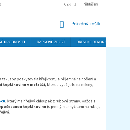
BA A DOPRAVA
PODMÍNKY OCHRANY OSOBNÍCH ÚDAJŮ (GDPR)
CZK
Přihlášení
REKL
NÁKUPNÍ
Prázdný košík
KOŠÍK
KÉ DROBNOSTI
DÁRKOVÉ ZBOŽÍ
DŘEVĚNÉ DEKORACE
KO
a tak, aby poskytovala hřejivost, je příjemná na nošení a
ní teplákovinu v metráži
, kterou využijete na mikiny,
ecu
, který má hřejivý chloupek z rubové strany. Každá z
epočesanou teplákovinu
(s jemnými smyčkami na rubu),
řejivá.