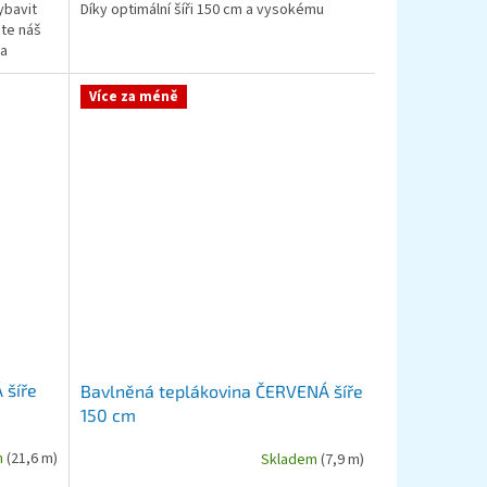
ybavit
Díky optimální šíři 150 cm a vysokému
jte náš
podílu bavlny...
 a
Více za méně
 šíře
Bavlněná teplákovina ČERVENÁ šíře
150 cm
m
(21,6 m)
Skladem
(7,9 m)