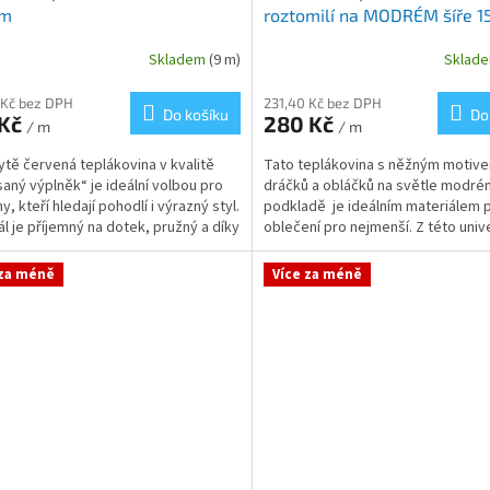
cm
roztomilí na MODRÉM šíře 1
Skladem
(9 m)
Sklad
 Kč bez DPH
231,40 Kč bez DPH
Do košíku
Do
 Kč
280 Kč
/ m
/ m
ytě červená teplákovina v kvalitě
Tato teplákovina s něžným motiv
aný výplněk“ je ideální volbou pro
dráčků a obláčků na světle modré
, kteří hledají pohodlí i výrazný styl.
podkladě je ideálním materiálem pr
ál je příjemný na dotek, pružný a díky
oblečení pro nejmenší. Z této univ
teplákoviny...
 za méně
Více za méně