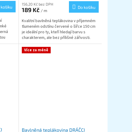
156,20 Kč bez DPH
 košíku
Do košíku
189 Kč
/ m
í
Kvalitní bavlněná teplákovina v příjemném
enké
tlumeném odstínu červené o šířce 150 cm
černá
je ideální pro ty, kteří hledají barvu s
tou
charakterem, ale bez přílišné zářivosti.
Tato pružná...
Více za méně
I
Bavlněná teplákovina DRÁČCI