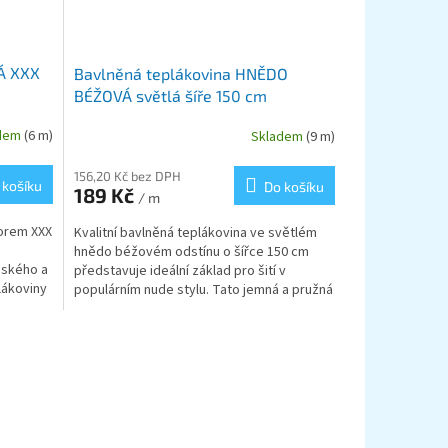
Á XXX
Bavlněná teplákovina HNĚDO
BÉŽOVÁ světlá šíře 150 cm
adem
(6 m)
Skladem
(9 m)
156,20 Kč bez DPH
 košíku
Do košíku
189 Kč
/ m
zorem XXX
Kvalitní bavlněná teplákovina ve světlém
hnědo béžovém odstínu o šířce 150 cm
nského a
představuje ideální základ pro šití v
lákoviny
populárním nude stylu. Tato jemná a pružná
pletenina s...