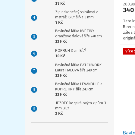
17 Kč
280,99
340
Zip nekonečný spirálový v
metráži BÍLÝ šířka 3 mm
Tato k
7 Kč
Beer n
Bavlněná látka KVĚTINY
záleži
oranžovo fialové šíře 240 cm
origin
139 Kč
tepláko
POPRUH 3 cm BÍLÝ
Více
10 Kč
Bavlněná látka PATCHWORK
Laura FIALOVÁ šíře 240 cm
139 Kč
Bavlněná látka LEVANDULE a
KOPRETINY šíře 240 cm
139 Kč
JEZDEC ke spirálovým zipům 3
mm BÍLÝ
3 Kč
Bavln