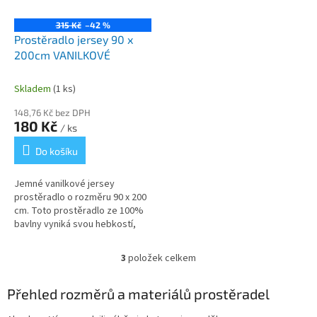
315 Kč
–42 %
Prostěradlo jersey 90 x
200cm VANILKOVÉ
Skladem
(1 ks)
148,76 Kč bez DPH
180 Kč
/ ks
Do košíku
Jemné vanilkové jersey
prostěradlo o rozměru 90 x 200
cm. Toto prostěradlo ze 100%
bavlny vyniká svou hebkostí,
prodyšností a vysokou gramáží
150 g/m², která zaručuje...
3
položek celkem
O
v
l
Přehled rozměrů a materiálů prostěradel
á