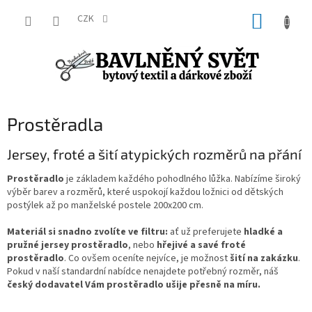
Přejít
NÁKUP
na
CZK
obsah
KOŠÍK
Prostěradla
Jersey, froté a šití atypických rozměrů na přání
Prostěradlo
je základem každého pohodlného lůžka. Nabízíme široký
výběr barev a rozměrů, které uspokojí každou ložnici od dětských
postýlek až po manželské postele 200x200 cm.
Materiál si snadno zvolíte ve filtru:
ať už preferujete
hladké a
pružné jersey prostěradlo
, nebo
hřejivé a savé froté
prostěradlo
. Co ovšem oceníte nejvíce, je možnost
šití na zakázku
.
Pokud v naší standardní nabídce nenajdete potřebný rozměr, náš
český dodavatel Vám prostěradlo ušije přesně na míru.