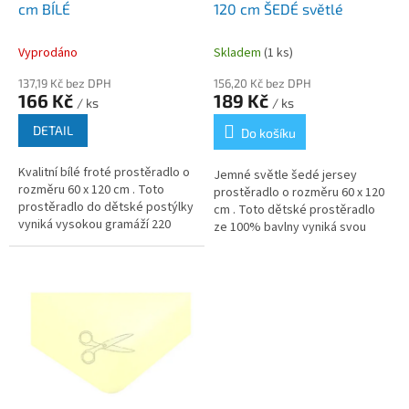
t
cm BÍLÉ
120 cm ŠEDÉ světlé
ů
Vyprodáno
Skladem
(1 ks)
137,19 Kč bez DPH
156,20 Kč bez DPH
166 Kč
189 Kč
/ ks
/ ks
DETAIL
Do košíku
Kvalitní bílé froté prostěradlo o
Jemné světle šedé jersey
rozměru 60 x 120 cm . Toto
prostěradlo o rozměru 60 x 120
prostěradlo do dětské postýlky
cm . Toto dětské prostěradlo
vyniká vysokou gramáží 220
ze 100% bavlny vyniká svou
g/m² a unikátním složením s
hladkostí, lehkostí a vysokou
příměsí polyamidu, který...
gramáží 150 g/m², která...