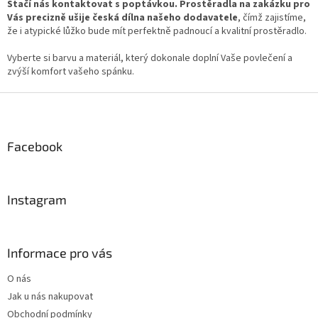
Stačí nás kontaktovat s poptávkou.
Prostěradla na zakázku pro
Vás precizně ušije česká dílna našeho dodavatele
, čímž zajistíme,
že i atypické lůžko bude mít perfektně padnoucí a kvalitní prostěradlo.
Vyberte si barvu a materiál, který dokonale doplní Vaše povlečení a
zvýší komfort vašeho spánku.
Z
á
p
a
Facebook
t
í
Instagram
Informace pro vás
O nás
Jak u nás nakupovat
Obchodní podmínky