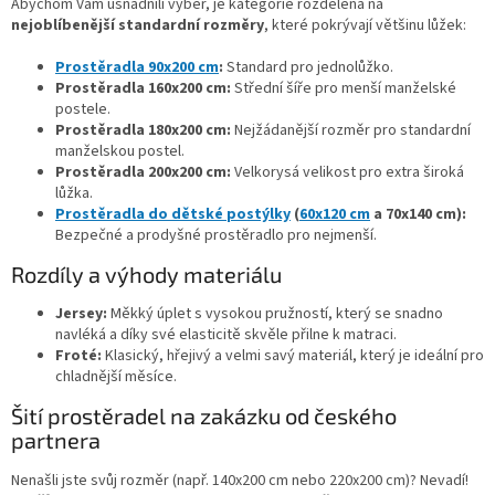
d
Abychom Vám usnadnili výběr, je kategorie rozdělena na
a
nejoblíbenější standardní rozměry
, které pokrývají většinu lůžek:
c
í
Prostěradla 90x200 cm
:
Standard pro jednolůžko.
p
Prostěradla 160x200 cm:
Střední šíře pro menší manželské
r
postele.
v
Prostěradla 180x200 cm:
Nejžádanější rozměr pro standardní
k
manželskou postel.
y
Prostěradla 200x200 cm:
Velkorysá velikost pro extra široká
v
lůžka.
ý
Prostěradla do dětské postýlky
(
60x120 cm
a 70x140 cm):
p
Bezpečné a prodyšné prostěradlo pro nejmenší.
i
Rozdíly a výhody materiálu
s
u
Jersey:
Měkký úplet s vysokou pružností, který se snadno
navléká a díky své elasticitě skvěle přilne k matraci.
Froté:
Klasický, hřejivý a velmi savý materiál, který je ideální pro
chladnější měsíce.
Šití prostěradel na zakázku od českého
partnera
Nenašli jste svůj rozměr (např. 140x200 cm nebo 220x200 cm)? Nevadí!