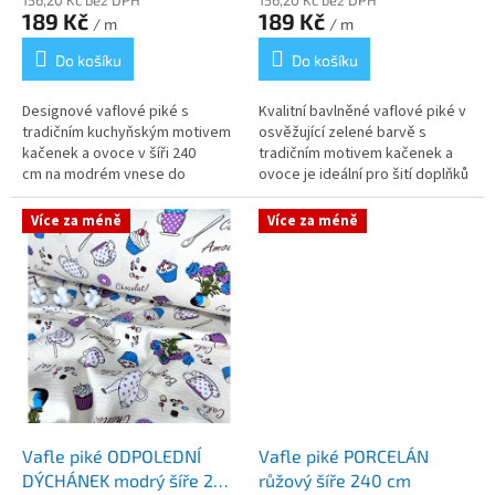
156,20 Kč bez DPH
156,20 Kč bez DPH
189 Kč
189 Kč
/ m
/ m
Do košíku
Do košíku
Designové vaflové piké s
Kvalitní bavlněné vaflové piké v
tradičním kuchyňským motivem
osvěžující zelené barvě s
kačenek a ovoce v šíři 240
tradičním motivem kačenek a
cm na modrém vnese do
ovoce je ideální pro šití doplňků
vašeho domova nádech
v rustikálníma retro stylu. Tato
venkovského retro stylu. Tato
látka disponuje jemnou...
Více za méně
Více za méně
látka vyniká svou...
Vafle piké ODPOLEDNÍ
Vafle piké PORCELÁN
DÝCHÁNEK modrý šíře 240
růžový šíře 240 cm