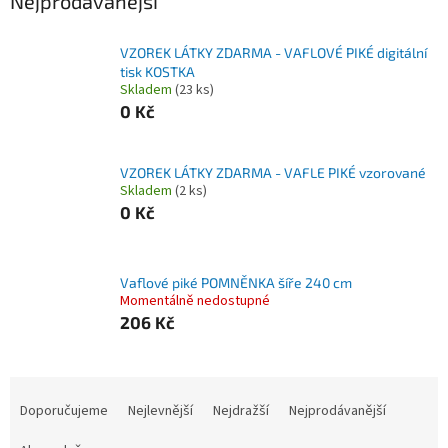
Nejprodávanější
VZOREK LÁTKY ZDARMA - VAFLOVÉ PIKÉ digitální
tisk KOSTKA
Skladem
(23 ks)
0 Kč
VZOREK LÁTKY ZDARMA - VAFLE PIKÉ vzorované
Skladem
(2 ks)
0 Kč
Vaflové piké POMNĚNKA šíře 240 cm
Momentálně nedostupné
206 Kč
Ř
a
Doporučujeme
Nejlevnější
Nejdražší
Nejprodávanější
z