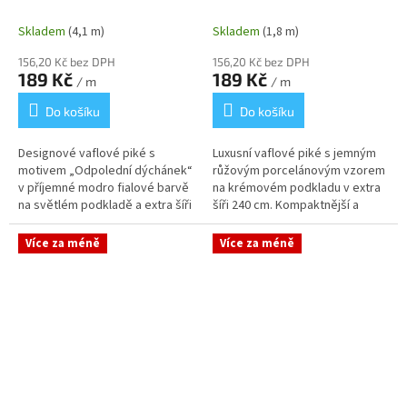
cm
Skladem
(4,1 m)
Skladem
(1,8 m)
156,20 Kč bez DPH
156,20 Kč bez DPH
189 Kč
189 Kč
/ m
/ m
Do košíku
Do košíku
Designové vaflové piké s
Luxusní vaflové piké s jemným
motivem „Odpolední dýchánek“
růžovým porcelánovým vzorem
v příjemné modro fialové barvě
na krémovém podkladu v extra
na světlém podkladě a extra šíři
šíři 240 cm. Kompaktnější a
240 cm vás svou hravostí
hladší reliéfní struktura zajišťuje
okamžitě přenese do
elegantní vzhled a...
Více za méně
Více za méně
atmosféry...