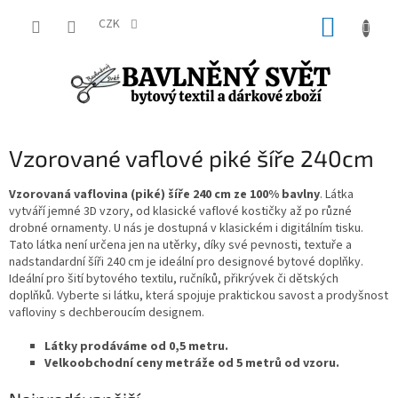
Přejít
NÁKUP
na
CZK
obsah
KOŠÍK
Vzorované vaflové piké šíře 240cm
Vzorovaná vaflovina (piké) šíře 240 cm ze 100% bavlny
. Látka
vytváří jemné 3D vzory, od klasické vaflové kostičky až po různé
drobné ornamenty. U nás je dostupná v klasickém i digitálním tisku.
Tato látka není určena jen na utěrky, díky své pevnosti, textuře a
nadstandardní šíři 240 cm je ideální pro designové bytové doplňky.
Ideální pro šití bytového textilu, ručníků, přikrývek či dětských
doplňků. Vyberte si látku, která spojuje praktickou savost a prodyšnost
vafloviny s dechberoucím designem.
Látky prodáváme od 0,5 metru.
Velkoobchodní ceny metráže od 5 metrů od vzoru.