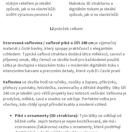
nízkým reliéfem je ideální
hlubokou 3D strukturou a
způsob, jak si na vlastní kůži
digitálním tiskem je ideální
ověřit výraznou pevnost a
způsob, jak si na vlastní kůži
tvarovou stálost našeho
ověřit výjimečný objem,
materiálu dříve, než se pustíte
měkkost a vysokou savost
12
položek celkem
O
do...
našeho materiálu....
v
l
Vzorovaná vaflovina / vaflové piké o šíři 240 cm
je výjimečný
á
materiál z čisté bavlny, který spojuje praktičnost s elegantním
d
vzhledem. Typická vaflová struktura dodává látce měkkost, savost a
a
příjemný omak, díky čemuž se skvěle hodí pro každodenní použití.
c
Látka je dostupná v klasickém tisku i v moderním digitálním tisku s
í
intenzivními barvami a precizními detaily, které vydrží i časté praní.
p
r
Vaflovina
se skvěle hodí na ručníky, osušky a župany, přikrývky,
v
přehozy a povlaky, hnízdečka, zavinovačky a dětské doplňky. Díky šíři
k
240 cm je ideální i pro větší projekty bez nutnosti sešívání. Vaflovina je
y
prodyšná, měkká, savá a snadno se udržuje. Perfektní volba pro
v
všechny, kdo chtějí spojit přírodní kvalitu a moderní vzhled.
ý
p
Piké s ornamenty (3D struktura):
Tyto látky se odlišují od
i
běžné vafle. Jejich textura je nejen kostičkovaná, ale má i
s
vzorovanou (žakárovou) vazbu s ornamenty, které podtrhují