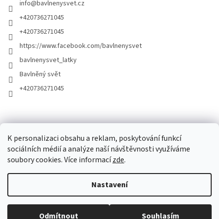
info
@
bavlnenysvet.cz
+420736271045
+420736271045
https://www.facebook.com/bavlnenysvet
bavlnenysvet_latky
Bavlněný svět
+420736271045
K personalizaci obsahu a reklam, poskytování funkcí
sociálních médií a analýze naší návštěvnosti využíváme
soubory cookies. Více informací
zde
.
Vytvořil Shoptet
Nastavení
Copyright 2026
Bavlněný Svět
. Všechna práva vyhrazena.
Upravit
nastavení cookies
Odmítnout
Souhlasím