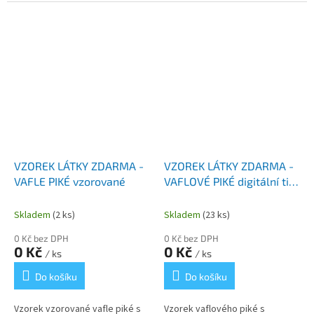
digitální tisk kvetoucího šeříku.
něžným motivem modrých
Fialové květy na zářivě bílém...
pomněnek je...
VZOREK LÁTKY ZDARMA -
VZOREK LÁTKY ZDARMA -
VAFLE PIKÉ vzorované
VAFLOVÉ PIKÉ digitální tisk
KOSTKA
Skladem
(2 ks)
Skladem
(23 ks)
0 Kč bez DPH
0 Kč bez DPH
0 Kč
0 Kč
/ ks
/ ks
Do košíku
Do košíku
Vzorek vzorované vafle piké s
Vzorek vaflového piké s