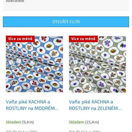
e
Abecedně
n
í
p
OTEVŘÍT FILTR
r
o
V
Více za méně
Více za méně
d
ý
u
p
k
i
t
s
ů
p
r
o
d
u
k
Vafle piké KACHNA a
Vafle piké KACHNA a
t
ROSTLINY na MODRÉM
ROSTLINY na ZELENÉM
ů
šíře 240 cm
šíře 240 cm
Skladem
(9,4 m)
Skladem
(15,4 m)