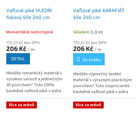
Vaflové piké HLEDÍK
Vaflové piké KARAFIÁT
fialový šíře 240 cm
šíře 240 cm
Momentálně nedostupné
Skladem
(1,8 m)
170,25 Kč bez DPH
170,25 Kč bez DPH
206 Kč
206 Kč
/ m
/ m
DETAIL
Do košíku
Hledáte romantický materiál s
Hledáte výjimečný textilní
vysokou savostí a jedinečným
materiál s výrazným plastickým
3D povrchem? Toto 100%
povrchem? Toto stoprocentní
bavlněné vaflové piké v extra
bavlněné vaflové piké v extra
šíři 240 cm s jednostranným
šíři 240 cm s jednostranným
potiskem rozkvetlých
potiskem je díky své unikátní...
Více za méně
Více za méně
fialových...