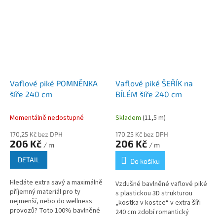
Vaflové piké POMNĚNKA
Vaflové piké ŠEŘÍK na
šíře 240 cm
BÍLÉM šíře 240 cm
Momentálně nedostupné
Skladem
(11,5 m)
170,25 Kč bez DPH
170,25 Kč bez DPH
206 Kč
206 Kč
/ m
/ m
DETAIL
Do košíku
Hledáte extra savý a maximálně
Vzdušné bavlněné vaflové piké
příjemný materiál pro ty
s plastickou 3D strukturou
nejmenší, nebo do wellness
„kostka v kostce“ v extra šíři
provozů? Toto 100% bavlněné
240 cm zdobí romantický
vaflové piké v šíři 240 cm s