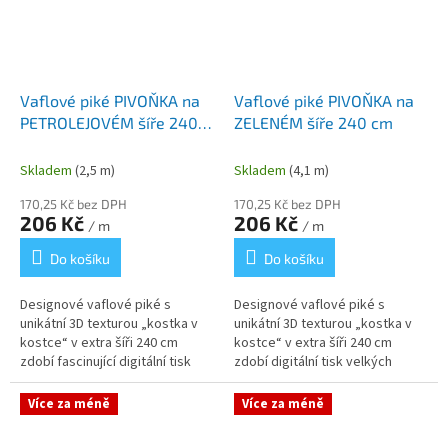
Vaflové piké PIVOŇKA na
Vaflové piké PIVOŇKA na
PETROLEJOVÉM šíře 240
ZELENÉM šíře 240 cm
cm
Skladem
(2,5 m)
Skladem
(4,1 m)
170,25 Kč bez DPH
170,25 Kč bez DPH
206 Kč
206 Kč
/ m
/ m
Do košíku
Do košíku
Designové vaflové piké s
Designové vaflové piké s
unikátní 3D texturou „kostka v
unikátní 3D texturou „kostka v
kostce“ v extra šíři 240 cm
kostce“ v extra šíři 240 cm
zdobí fascinující digitální tisk
zdobí digitální tisk velkých
velkých rozkvetlých pivoněk.
rozkvetlých pivoněk.
Sytý a sofistikovaný...
Romantický motiv květů v
Více za méně
Více za méně
jemných růžových a...