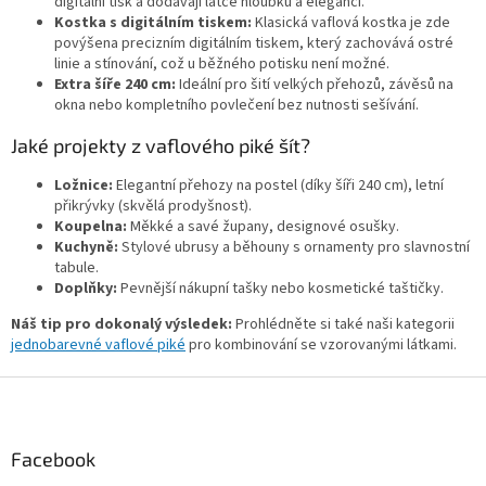
u
digitální tisk a dodávají látce hloubku a eleganci.
Kostka s digitálním tiskem:
Klasická vaflová kostka je zde
povýšena precizním digitálním tiskem, který zachovává ostré
linie a stínování, což u běžného potisku není možné.
Extra šíře 240 cm:
Ideální pro šití velkých přehozů, závěsů na
okna nebo kompletního povlečení bez nutnosti sešívání.
Jaké projekty z vaflového piké šít?
Ložnice:
Elegantní přehozy na postel (díky šíři 240 cm), letní
přikrývky (skvělá prodyšnost).
Koupelna:
Měkké a savé župany, designové osušky.
Kuchyně:
Stylové ubrusy a běhouny s ornamenty pro slavnostní
tabule.
Doplňky:
Pevnější nákupní tašky nebo kosmetické taštičky.
Náš tip pro dokonalý výsledek:
Prohlédněte si také naši kategorii
jednobarevné vaflové piké
pro kombinování se vzorovanými látkami.
Z
á
p
a
Facebook
t