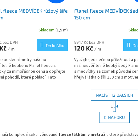
l fleece MEDVÍDEK růžový šíře
Flanel fleece MEDVÍDEK šed
cm
150 cm
Skladem
(1,5 m)
Skl
Kč bez DPH
99,17 Kč bez DPH
Do košíku
Do
 Kč
120 Kč
/ m
/ m
te poslední metry našeho
Využijte jedinečnou příležitost a po
itelně hebkého Flanel fleecu s
náš neuvěřitelně hebký šedý Flane
ky za mimořádnou cenu a dopřejte
s medvídky za zlomek původní cen
sní pohodlí, které pohladí. Tato
hřejivá látka o šíři 150 cm s motiv
 růžová látka nese...
bílých...
NAČÍST 12 DALŠÍCH
S
1
4
O
t
r
v
NAHORU
á
l
n
á
k
d
v naší komplexní sekci věnované
fleece látkám v metráži
, které představ
o
a