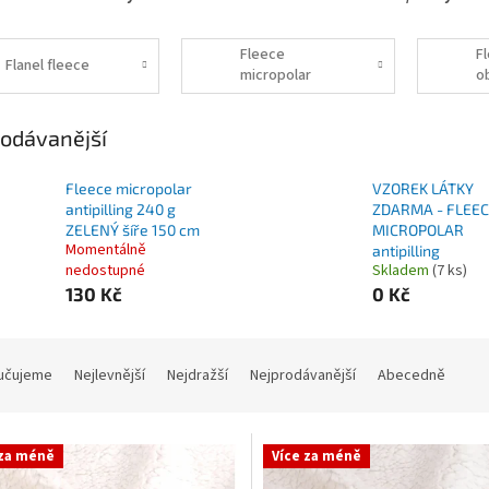
Fleece
F
Flanel fleece
micropolar
o
b
odávanější
Fleece micropolar
VZOREK LÁTKY
antipilling 240 g
ZDARMA - FLEE
ZELENÝ šíře 150 cm
MICROPOLAR
Momentálně
antipilling
nedostupné
Skladem
(7 ks)
130 Kč
0 Kč
učujeme
Nejlevnější
Nejdražší
Nejprodávanější
Abecedně
 za méně
Více za méně