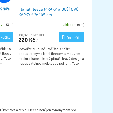
ý šíře
Flanel fleece MRAKY a DEŠŤOVÉ
KAPKY šíře 145 cm
adem
(2 m)
Skladem
(6 m)
181,82 Kč bez DPH
 košíku
Do košíku
220 Kč
/ m
řiďte si
Vytvořte si útulné útočiště s naším
l fleece
oboustranným Flanel fleecem s motivem
y. Tato
mraků a kapek, který přináší hravý design a
em
nepopsatelnou měkkost v jednom. Tato
neuvěřitelně hebká...
ují komfort a teplo. Fleece není jen synonymem pro