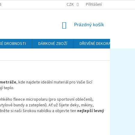
BA A DOPRAVA
PODMÍNKY OCHRANY OSOBNÍCH ÚDAJŮ (GDPR)
CZK
Přihlášení
REKL
NÁKUPNÍ
Prázdný košík
KOŠÍK
KÉ DROBNOSTI
DÁRKOVÉ ZBOŽÍ
DŘEVĚNÉ DEKORACE
KO
 metráže
, kde najdete ideální materiál pro Vaše šicí
jí teplo.
lehkého fleece micropolaru (pro sportovní oblečení),
stylové bundy a zateplení). Ať už šijete deky, mikiny,
něte si naši širokou nabídku a objevte ten
nejlepší levný