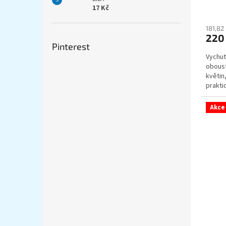
17 Kč
181,82
220
Pinterest
Vychut
oboust
květin
prakti
hebká.
Akce