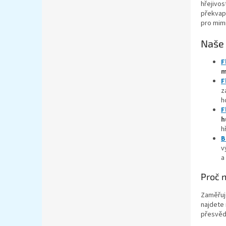
hřejivos
překvapi
pro mimi
Naše 
F
m
F
z
h
F
h
h
B
v
a
Proč n
Zaměřuj
najdete
přesvěd