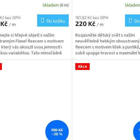
Skladem
(6 m)
Sklade
 Kč bez DPH
181,82 Kč bez DPH
Do košíku
Do
 Kč
220 Kč
/ m
/ m
nejte si hřejivé objetí s naším
Rozjasněte dětský svět s naším
ranným Flanel fleecem s motivem
neuvěřitelně hebkým oboustranný
, který vás okouzlí svou jemností i
fleecem s motivem lišek a puntíků,
ckou variabilitou. Tato mimořádně
sobě spojuje hravost a maximální h
..
Tato jemná látka o...
Akce
190 Kč
–36 %