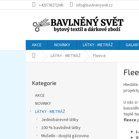
Přejít
+420736271045
info@bavlnenysvet.cz
na
obsah
AKCE
NOVINKY
LÁTKY - METRÁŽ
GALAN
Domů
LÁTKY - METRÁŽ
Fleece
P
Fle
o
Přeskočit
s
Kategorie
kategorie
Hledáte 
t
projekt
r
AKCE
a
U nás si
NOVINKY
n
luxusní
LÁTKY - METRÁŽ
n
teplé te
í
Jednobarevné látky
fleece
p
p
100 % bavlněné látky
L
a
Mušelín - dvojitá gázovina
V