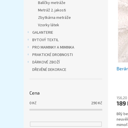
p
p
Balíčky metráže
i
r
Metráž 2. jakosti
s
o
Zbytkárna metráže
p
d
Vzorky látek
r
u
o
k
GALANTERIE
d
t
BYTOVÝ TEXTIL
u
ů
PRO MAMINKY A MIMINKA
k
PRAKTICKÉ DROBNOSTI
t
DÁRKOVÉ ZBOŽÍ
ů
Berán
DŘEVĚNÉ DEKORACE
Cena
156,20
189
0
Kč
290
Kč
Bílý b
neuvěř
mimořá