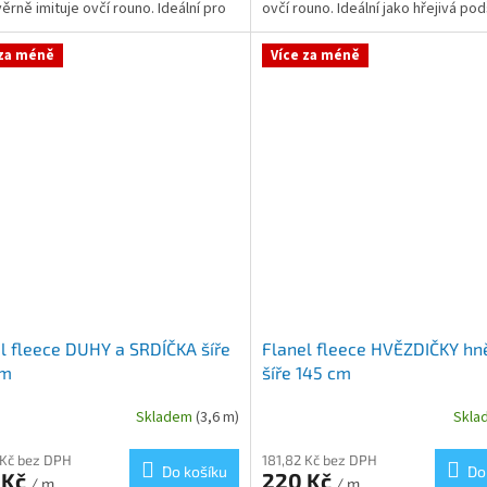
věrně imituje ovčí rouno. Ideální pro
ovčí rouno. Ideální jako hřejivá po
ejivých mikin,...
bund nebo v...
 za méně
Více za méně
l fleece DUHY a SRDÍČKA šíře
Flanel fleece HVĚZDIČKY hn
cm
šíře 145 cm
Skladem
(3,6 m)
Skl
 Kč bez DPH
181,82 Kč bez DPH
Do košíku
Do
 Kč
220 Kč
/ m
/ m