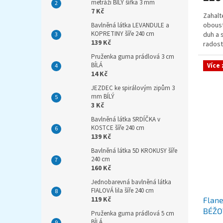
metráži BÍLÝ šířka 3 mm
7 Kč
Zahalt
oboust
Bavlněná látka LEVANDULE a
KOPRETINY šíře 240 cm
duh a 
139 Kč
radost
neuvěř
Pruženka guma prádlová 3 cm
BÍLÁ
Více
14 Kč
JEZDEC ke spirálovým zipům 3
mm BÍLÝ
3 Kč
Bavlněná látka SRDÍČKA v
KOSTCE šíře 240 cm
139 Kč
Bavlněná látka 5D KROKUSY šíře
240 cm
160 Kč
Jednobarevná bavlněná látka
FIALOVÁ lila šíře 240 cm
119 Kč
Flan
BÉŽO
Pruženka guma prádlová 5 cm
BÍLÁ