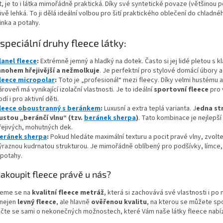
v
t, je to i látka mimořádně praktická. Díky své syntetické povaze (většinou p
c
á
vě lehká. To ji dělá ideální volbou pro šití praktického oblečení do chladné
í
n
nka a potahy.
p
í
r
speciální druhy fleece látky:
v
k
lanel fleece
:
Extrémně jemný a hladký na dotek. Často si jej lidé pletou s 
y
nohem hřejivější a nežmolkuje
. Je perfektní pro stylové domácí úbory a
v
leece micropolar
:
Toto je „profesionál“ mezi fleecy. Díky velmi hustému a
ý
ároveň má vynikající izolační vlastnosti. Je to ideální
sportovní fleece
pro 
p
odí i pro aktivní děti.
i
leece oboustranný s beránkem
:
Luxusní a extra teplá varianta. J
edna str
s
ustou „beránčí vlnu“ (tzv.
beránek sherpa
)
. Tato kombinace je nejlepší
u
řejivých, mohutných dek.
eránek sherpa
:
Pokud hledáte maximální texturu a pocit pravé vlny, zvolt
ýraznou kudrnatou strukturou. Je mimořádně oblíbený pro podšívky, límce, 
 potahy.
akoupit fleece právě u nás?
eme se na
kvalitní fleece metráž
, která si zachovává své vlastnosti i po
 nejen
levný fleece
, ale hlavně
ověřenou kvalitu
, na kterou se můžete spo
čte se sami o nekonečných možnostech, které Vám naše látky fleece nabíz