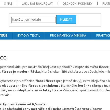
O NÁS
JAK U NÁS NAKUPOVAT
OBCHODNÍ PODMÍNKY
PLAT
HLEDAT
TERIE
BYTOVÝ TEXTIL
PRO MAMINKY A MIMINKA
PRAKTIC
ece
perfektní látku pro maximální hřejivost a pohodlí? Vstupte do světa
fleece
y.
Fleece je moderní látka
, která si okamžitě získala srdce všech, kdo milu
 vyberete z prvotřídního
flanel fleece
(pro jemné deky), extra hřejivého a 
ho
oboustranného fleecu s beránkem
a ikonického
beránka sherpa
(na 
pláky nebo zateplujete, naše
látky fleece
Vám zaručí spokojenost. Prohléd
ro Vás.
átky prodáváme od 0,5 metru.
elkoobchodní ceny metráže od 5 nebo 10 metrů od vzoru/barvy.