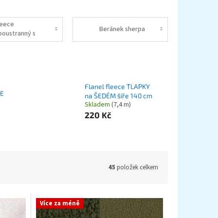
leece
Beránek sherpa
boustranný s
eránkem
Flanel fleece TLAPKY
CE
na ŠEDÉM šíře 140 cm
Skladem
(7,4 m)
220 Kč
45
položek celkem
Více za méně