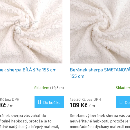
ek sherpa BÍLÁ šíře 155 cm
Beránek sherpa SMETANOVÁ 
155 cm
Skladem
(19,5 m)
Sklade
 Kč bez DPH
156,20 Kč bez DPH
Do košíku
Do
 Kč
189 Kč
/ m
/ m
eránek sherpa vás zahalí do
Smetanový beránek sherpa vás za
itelné hebkosti, protože je to
neuvěřitelné hebkosti, protože je 
dně nadýchaný a hřejivý materiál,
mimořádně nadýchaný materiál imit