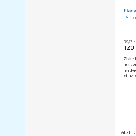
Flane
150 
99,17 
120
Získej
neuvěř
medvíd
si luxu
hřejivá
Vítejte 