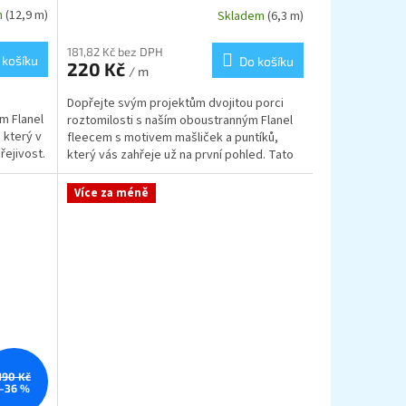
m
(12,9 m)
Skladem
(6,3 m)
181,82 Kč bez DPH
 košíku
Do košíku
220 Kč
/ m
Dopřejte svým projektům dvojitou porci
m Flanel
roztomilosti s naším oboustranným Flanel
 který v
fleecem s motivem mašliček a puntíků,
řejivost.
který vás zahřeje už na první pohled. Tato
neuvěřitelně...
Více za méně
190 Kč
–36 %