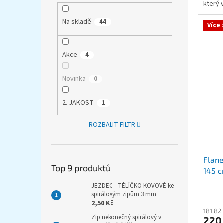
který 
šití hř
Na skladě
44
Více
Akce
4
Novinka
0
2. JAKOST
1
ROZBALIT FILTR
Flane
Top 9 produktů
145 
JEZDEC - TĚLÍČKO KOVOVÉ ke
spirálovým zipům 3 mm
2,50 Kč
181,82
Zip nekonečný spirálový v
220