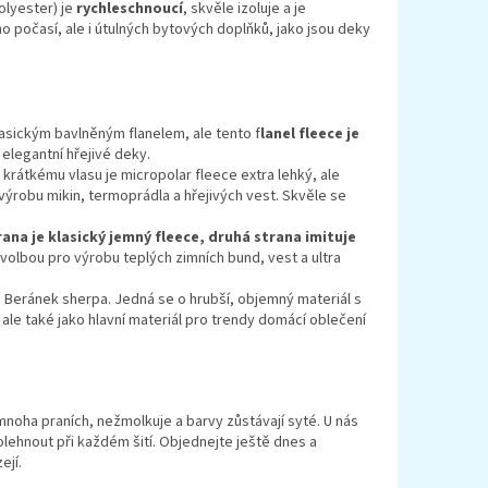
olyester) je
rychleschnoucí
, skvěle izoluje a je
ho počasí, ale i útulných bytových doplňků, jako jsou deky
klasickým bavlněným flanelem, ale tento f
lanel fleece je
 elegantní hřejivé deky.
 krátkému vlasu je micropolar fleece extra lehký, ale
výrobu mikin, termoprádla a hřejivých vest. Skvěle se
ana je klasický jemný fleece, druhá strana imituje
 volbou pro výrobu teplých zimních bund, vest a ultra
e Beránek sherpa. Jedná se o hrubší, objemný materiál s
ale také jako hlavní materiál pro trendy domácí oblečení
 mnoha praních, nežmolkuje a barvy zůstávají syté. U nás
lehnout při každém šití. Objednejte ještě dnes a
ejí.