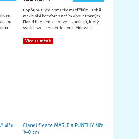
Dopřejte svým domácím mazlíčkům i sobě
otivem
maximální komfort s naším oboustranným
onalou
Flanel fleecem s motivem kamínků, který
antní
vyniká svou neuvěřitelnou měkkostí a
praktickým designem....
Více za méně
Y šíře
Flanel fleece MAŠLE a PUNTÍKY šíře
140 cm