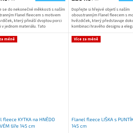
e se do nekonečné měkkosti s naším
Dopřejte si hřejivé objetí s naším
ranným Flanel fleecem s motivem
oboustranným Flanel fleecem s m
srdíček, který přináší dvojitou porci
hvězdiček, který představuje dok
i v jednom materiálu. Tato
kombinaci hravého designu a eleg
itelně hebká a...
střídmosti. Tato...
 za méně
Více za méně
el fleece KYTKA na HNĚDO
Flanel fleece LIŠKA s PUNTÍK
VÉM šíře 145 cm
145 cm