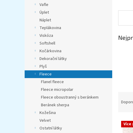
n
Vafle
e
Úplet
l
Náplet
Teplákovina
Viskóza
Nejpr
Softshell
Kočárkovina
Dekorační látky
Plyš
Fleece
Flanel fleece
Fleece micropolar
Ř
Fleece oboustranný s beránkem
a
Dopor
Beránek sherpa
z
Kožešina
e
V
Velvet
n
Více
ý
í
Ostatní látky