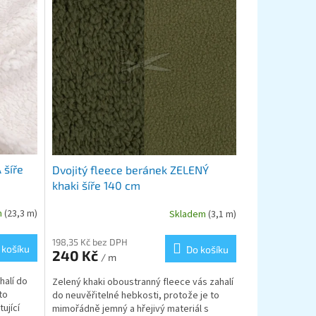
šíře
Dvojitý fleece beránek ZELENÝ
khaki šíře 140 cm
m
(23,3 m)
Skladem
(3,1 m)
198,35 Kč bez DPH
 košíku
Do košíku
240 Kč
/ m
halí do
Zelený khaki oboustranný fleece vás zahalí
to
do neuvěřitelné hebkosti, protože je to
ující
mimořádně jemný a hřejivý materiál s