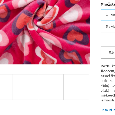
Množste
1 - 4 
5 a v
Rozbušt
fleecem
neuvěřit
srdcí na
klidný, 
blízkým a
měkoučk
jemností.
Detailní 