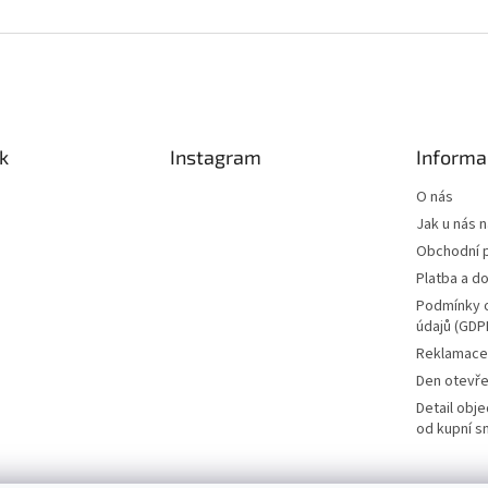
k
Instagram
Informa
O nás
Jak u nás 
Obchodní 
Platba a d
Podmínky 
údajů (GDP
Reklamace 
Den otevře
Detail obj
od kupní s