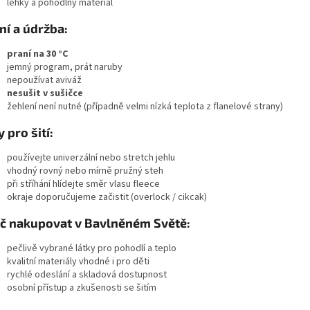
lehký a pohodlný materiál
ní a údržba:
praní na 30 °C
jemný program, prát naruby
nepoužívat aviváž
nesušit v sušičce
žehlení není nutné (případně velmi nízká teplota z flanelové strany)
y pro šití:
používejte univerzální nebo stretch jehlu
vhodný rovný nebo mírně pružný steh
při stříhání hlídejte směr vlasu fleece
okraje doporučujeme začistit (overlock / cikcak)
č nakupovat v Bavlněném Světě:
pečlivě vybrané látky pro pohodlí a teplo
kvalitní materiály vhodné i pro děti
rychlé odeslání a skladová dostupnost
osobní přístup a zkušenosti se šitím