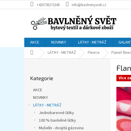
Přejít
+420736271045
info@bavlnenysvet.cz
na
obsah
AKCE
NOVINKY
LÁTKY - METRÁŽ
GALAN
Domů
LÁTKY - METRÁŽ
Fleece
Flanel flee
P
Flan
o
Přeskočit
s
Kategorie
kategorie
Více z
t
r
AKCE
a
NOVINKY
n
LÁTKY - METRÁŽ
n
í
Jednobarevné látky
p
100 % bavlněné látky
a
Mušelín - dvojitá gázovina