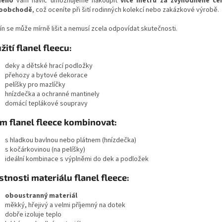
dého
vám navíc umožňujeme nakoupit
více metrů za zvýhodněné ce
koobchodě
, což oceníte při šití rodinných kolekcí nebo zakázkové výrobě.
ín se může mírně lišit a nemusí zcela odpovídat skutečnosti.
žití flanel fleecu:
deky a dětské hrací podložky
přehozy a bytové dekorace
pelíšky pro mazlíčky
hnízdečka a ochranné mantinely
domácí teplákové soupravy
ím flanel fleece kombinovat:
s hladkou bavlnou nebo plátnem (hnízdečka)
s kočárkovinou (na pelíšky)
ideální kombinace s výplněmi do dek a podložek
stnosti materiálu flanel fleece:
oboustranný materiál
měkký, hřejivý a velmi příjemný na dotek
dobře izoluje teplo