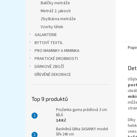
Balíčky metráže
Metráž 2. jakosti
Zbytkárna metráže
Vzorky látek
GALANTERIE
BYTOVÝ TEXTIL
Popi
PRO MAMINKY A MIMINKA
PRAKTICKÉ DROBNOSTI
DÁRKOVÉ ZBOŽÍ
Det
DŘEVĚNÉ DEKORACE
Ušij
post
ideá
miki
Top 9 produktů
může
stran
Pruženka guma prádlová 3 cm
BÍLÁ
Díky
14 Kč
hebk
Bavlněná látka SASANKY modré
vnes
šíře 240 cm