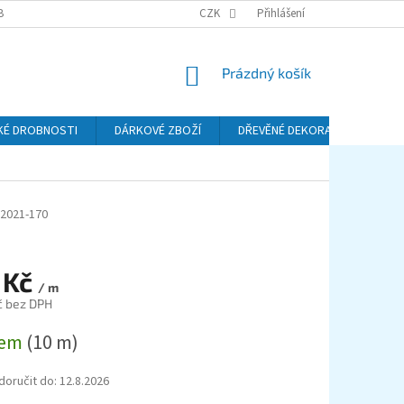
BA A DOPRAVA
PODMÍNKY OCHRANY OSOBNÍCH ÚDAJŮ (GDPR)
CZK
Přihlášení
REKL
NÁKUPNÍ
Prázdný košík
KOŠÍK
KÉ DROBNOSTI
DÁRKOVÉ ZBOŽÍ
DŘEVĚNÉ DEKORACE
KO
2021-170
 Kč
/ m
č bez DPH
dem
(10 m)
oručit do:
12.8.2026