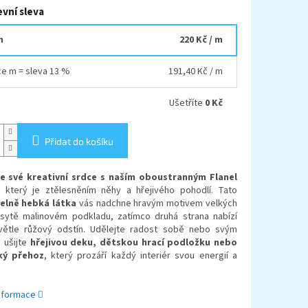
vní sleva
m
220 Kč
/ m
íce m = sleva 13 %
191,40 Kč
/ m
Ušetříte
0 Kč
Přidat do košíku
e své kreativní srdce s naším oboustranným Flanel
, který je ztělesněním něhy a hřejivého pohodlí. Tato
elně hebká látka
vás nadchne hravým motivem velkých
 sytě malinovém podkladu, zatímco druhá strana nabízí
světle růžový odstín. Udělejte radost sobě nebo svým
 ušijte
hřejivou deku, dětskou hrací podložku nebo
ý přehoz
, který prozáří každý interiér svou energií a
informace