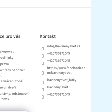
ce pro vás
Kontakt
info
@
bavlnenysvet.cz
nakupovat
+420736271045
podmínky
+420736271045
oprava
https://www.facebook.co
ochrany osobních
m/bavlnenysvet
R)
bavlnenysvet_latky
a vrácení zboží
Bavlněný svět
ných dveří
ednávky, odstoupení
+420736271045
mlouvy