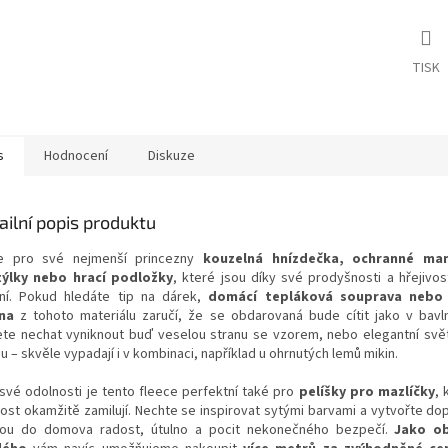
TISK
s
Hodnocení
Diskuze
ailní popis produktu
te pro své nejmenší princezny
kouzelná hnízdečka, ochranné man
ýlky nebo hrací podložky
, které jsou díky své prodyšnosti a hřejivos
lní. Pokud hledáte tip na dárek,
domácí tepláková souprava nebo 
na
z tohoto materiálu zaručí, že se obdarovaná bude cítit jako v bavlnc
te nechat vyniknout buď veselou stranu se vzorem, nebo elegantní svě
u – skvěle vypadají i v kombinaci, například u ohrnutých lemů mikin.
 své odolnosti je tento fleece perfektní také pro
pelíšky pro mazlíčky
, 
ost okamžitě zamilují. Nechte se inspirovat sytými barvami a vytvořte dop
ou do domova radost, útulno a pocit nekonečného bezpečí.
Jako o