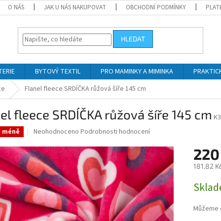
O NÁS
JAK U NÁS NAKUPOVAT
OBCHODNÍ PODMÍNKY
PLAT
HLEDAT
TERIE
BYTOVÝ TEXTIL
PRO MAMINKY A MIMINKA
PRAKTIC
ce
Flanel fleece SRDÍČKA růžová šíře 145 cm
el fleece SRDÍČKA růžová šíře 145 cm
K3
Průměrné
Neohodnoceno
Podrobnosti hodnocení
a méně
hodnocení
produktu
220
je
181,82 K
0,0
z
Měrná
Skla
5
cena:
hvězdiček.
Můžeme d