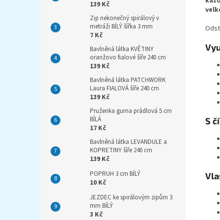
kaž
139 Kč
vel
Zip nekonečný spirálový v
metráži BÍLÝ šířka 3 mm
Odst
7 Kč
Vyu
Bavlněná látka KVĚTINY
oranžovo fialové šíře 240 cm
139 Kč
Bavlněná látka PATCHWORK
Laura FIALOVÁ šíře 240 cm
139 Kč
Pruženka guma prádlová 5 cm
BÍLÁ
S č
17 Kč
Bavlněná látka LEVANDULE a
KOPRETINY šíře 240 cm
139 Kč
POPRUH 3 cm BÍLÝ
Vla
10 Kč
JEZDEC ke spirálovým zipům 3
mm BÍLÝ
3 Kč