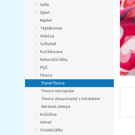
n
Vafle
e
Úplet
l
Náplet
Teplákovina
Viskóza
Softshell
Kočárkovina
Dekorační látky
Plyš
Fleece
Flanel fleece
Fleece micropolar
Fleece oboustranný s beránkem
Beránek sherpa
Kožešina
Velvet
Ostatní látky