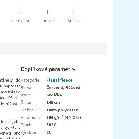
ZEPTAT SE
HLÍDAT
SDÍLET
Doplňkové parametry
tinely do
Kategorie
:
Flanel fleece
ti naprosto
Barva
:
Červená, Růžová
oversized
Vzor
:
Srdíčka
e. Při šití
Šířka
:
145 cm
tle růžovou
Složení
:
100% polyester
Hmotnost
:
300 g/m² (+/- 2 %)
kteří si jeho
Praní
:
30 °C
lňky, které
Výrobce
:
EU
bchod pro