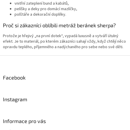
vnitřní zateplení bund a kabátů,
pelíšky a deky pro domácí mazlíčky,
polštáře a dekorační doplňky.
Proč si zákazníci oblíbili metráž beránek sherpa?
Protože je hřejivý „na první dotek“, vypadá luxusně a vytváří útulný
efekt. Je to materiál, po kterém zákazníci sahají vždy, když chtějí něco
opravdu teplého, příjemného a nadýchaného pro sebe nebo své děti.
Z
á
p
a
Facebook
t
í
Instagram
Informace pro vás