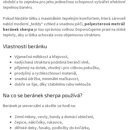
á
období a to zejména pro jeho jedinečnou schopnost vytvářet efektivní
d
tepelnou bariéru.
a
c
Pokud hledáte látku s maximálním tepelným komfortem, která zároveň
í
nabízí moderní „teddy“ vzhled a snadnou péči,
polyesterová metráž
p
beránek sherpa
je tou správnou volbou. Doporučujeme praní na nízké
r
teploty, aby si látka uchovala svou objemovou strukturu.
v
k
Vlastnosti beránku
y
v
Výjimečná měkkost a hřejivost,
ý
nadýchaná struktura podobná beránčí vlně,
p
příjemný na dotek, vhodný i pro citlivou pokožku,
i
prodyšný a rychleschnoucí materiál,
s
snadná údržba, minimální mačkavost,
u
dobře se šije, díky stabilnímu rubu neklouže.
Na co se beránek sherpa používá?
Beránek je univerzální a skvěle se hodí na:
Zimní mikiny, vesty, bundy a domácí oblečení,
čepice, nákrčníky, rukavice,
dětské deky, fusaky, podložky do kočárku,