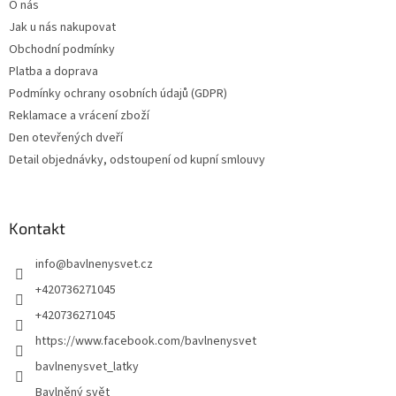
O nás
Jak u nás nakupovat
Obchodní podmínky
Platba a doprava
Podmínky ochrany osobních údajů (GDPR)
Reklamace a vrácení zboží
Den otevřených dveří
Detail objednávky, odstoupení od kupní smlouvy
Kontakt
info
@
bavlnenysvet.cz
+420736271045
+420736271045
https://www.facebook.com/bavlnenysvet
bavlnenysvet_latky
Bavlněný svět