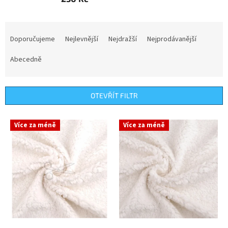
Ř
a
Doporučujeme
Nejlevnější
Nejdražší
Nejprodávanější
z
e
Abecedně
n
í
p
OTEVŘÍT FILTR
r
o
V
Více za méně
Více za méně
d
ý
u
p
k
i
t
s
ů
p
r
o
d
u