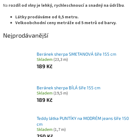
Na
rozdíl od vlny je lehký, rychleschnoucí a snadný na údržbu
.
Látky prodáváme od 0,5 metru.
Velkoobchodní ceny metráže od 5 metrů od barvy.
Nejprodávanější
Beránek sherpa SMETANOVÁ šíře 155 cm
Skladem
(23,3 m)
189 Kč
Beránek sherpa BÍLÁ šíře 155 cm
Skladem
(19,5 m)
189 Kč
Teddy látka PUNTÍKY na MODRÉM jeans šíře 150
cm
Skladem
(1,7 m)
250 Kč