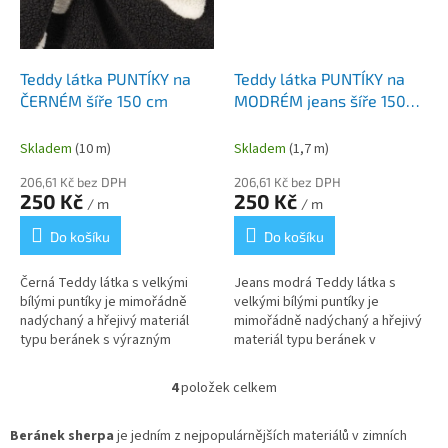
Teddy látka PUNTÍKY na
Teddy látka PUNTÍKY na
ČERNÉM šíře 150 cm
MODRÉM jeans šíře 150
cm
Skladem
(10 m)
Skladem
(1,7 m)
206,61 Kč bez DPH
206,61 Kč bez DPH
250 Kč
250 Kč
/ m
/ m
Do košíku
Do košíku
Černá Teddy látka s velkými
Jeans modrá Teddy látka s
bílými puntíky je mimořádně
velkými bílými puntíky je
nadýchaný a hřejivý materiál
mimořádně nadýchaný a hřejivý
typu beránek s výrazným
materiál typu beránek v
designem. Díky své struktuře a
moderním odstínu. Díky své
velikosti vzoru je ideální
struktuře a velikosti vzoru je
4
položek celkem
O
především...
ideální...
v
l
Beránek sherpa
je jedním z nejpopulárnějších materiálů v zimních