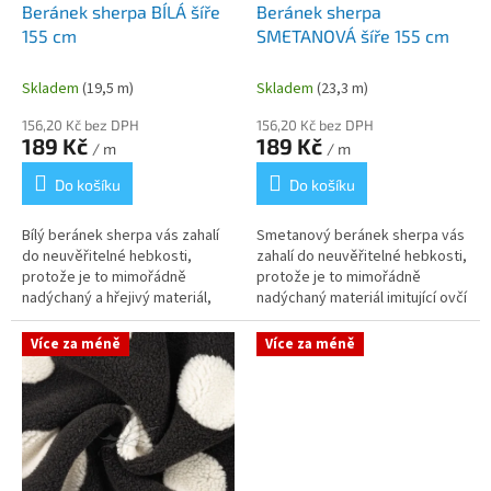
k
Beránek sherpa BÍLÁ šíře
Beránek sherpa
t
155 cm
SMETANOVÁ šíře 155 cm
ů
Skladem
(19,5 m)
Skladem
(23,3 m)
156,20 Kč bez DPH
156,20 Kč bez DPH
189 Kč
189 Kč
/ m
/ m
Do košíku
Do košíku
Bílý beránek sherpa vás zahalí
Smetanový beránek sherpa vás
do neuvěřitelné hebkosti,
zahalí do neuvěřitelné hebkosti,
protože je to mimořádně
protože je to mimořádně
nadýchaný a hřejivý materiál,
nadýchaný materiál imitující ovčí
který věrně imituje ovčí rouno.
rouno. Ideální jako hřejivá
Ideální pro šití hřejivých mikin,...
podšívka do bund nebo v...
Více za méně
Více za méně