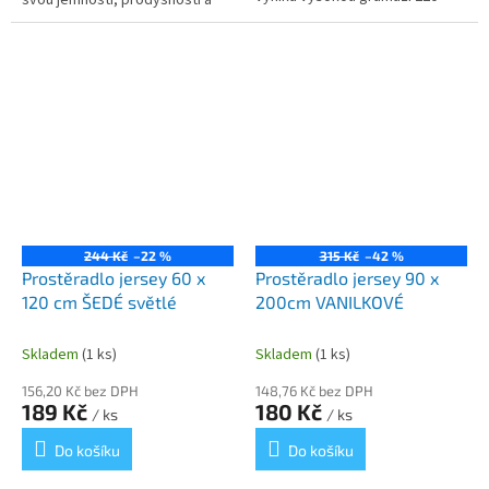
svou jemností, prodyšností a
g/m² a unikátním složením s
šetrností k pokožce. Nadčasový
příměsí polyamidu, který...
cik-cak vzor v šedé barvě
dodá...
244 Kč
–22 %
315 Kč
–42 %
Prostěradlo jersey 60 x
Prostěradlo jersey 90 x
120 cm ŠEDÉ světlé
200cm VANILKOVÉ
Skladem
(1 ks)
Skladem
(1 ks)
156,20 Kč bez DPH
148,76 Kč bez DPH
189 Kč
180 Kč
/ ks
/ ks
Do košíku
Do košíku