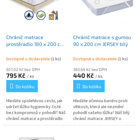
p
r
o
d
u
k
Chránič matrace
Chránič matrace s gumou
t
prostěradlo 180 x 200 cm
90 x 200 cm JERSEY bílý
ů
JERSEY
Dostupné u dodavatele
(1 ks)
Dostupné u dodavatele
(1 ks)
657,02 Kč bez DPH
363,64 Kč bez DPH
795 Kč
440 Kč
/ ks
/ ks
Do košíku
Do košíku
Hledáte spolehlivou cestu, jak
Hledáte účinnou bariéru proti
udržet lůžko hygienicky čisté
vlhkosti, která ale nezmění
bez kompromisů v pohodlí? Náš
pohodlí vašeho lůžka? Náš bílý
chránič matrace a prostěradlo
chránič matrace JERSEY o
2v1 o rozměru 180 x 200 cm
rozměru 90 x 200 cm je ideálním
nabízí dokonalé řešení. Díky...
řešením. Díky gumám v rozích...