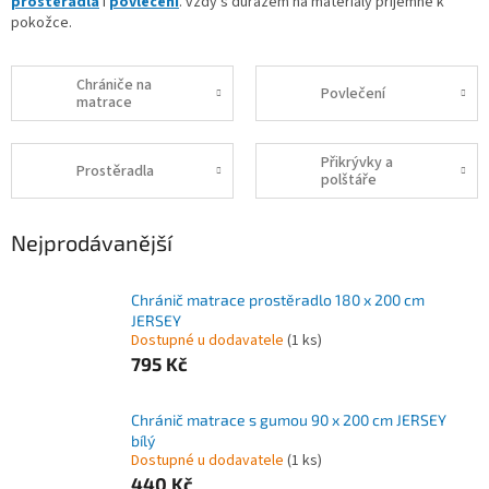
prostěradla
i
povlečení
. vždy s důrazem na materiály příjemné k
pokožce.
Chrániče na
Povlečení
matrace
Přikrývky a
Prostěradla
polštáře
Nejprodávanější
Chránič matrace prostěradlo 180 x 200 cm
JERSEY
Dostupné u dodavatele
(1 ks)
795 Kč
Chránič matrace s gumou 90 x 200 cm JERSEY
bílý
Dostupné u dodavatele
(1 ks)
440 Kč