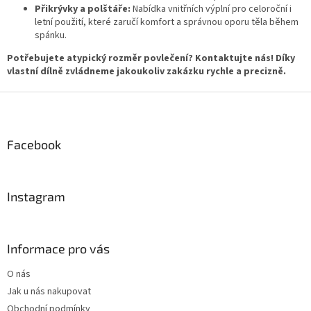
ý
Přikrývky a polštáře:
Nabídka vnitřních výplní pro celoroční i
p
letní použití, které zaručí komfort a správnou oporu těla během
i
spánku.
s
Potřebujete atypický rozměr povlečení? Kontaktujte nás! Díky
u
vlastní dílně zvládneme jakoukoliv zakázku rychle a precizně.
Z
á
p
a
Facebook
t
í
Instagram
Informace pro vás
O nás
Jak u nás nakupovat
Obchodní podmínky