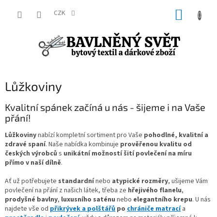
Přejít
NÁKUP
na
CZK
obsah
KOŠÍK
Lůžkoviny
Kvalitní spánek začíná u nás - šijeme i na Vaše
přání!
Lůžkoviny
nabízí kompletní sortiment pro Vaše
pohodlné, kvalitní a
zdravé spaní
. Naše nabídka kombinuje
prověřenou kvalitu od
českých výrobců
s
unikátní možností šití povlečení na míru
přímo v naší dílně
.
Ať už potřebujete
standardní
nebo
atypické rozměry
, ušijeme Vám
povlečení na přání z našich látek, třeba ze
hřejivého flanelu
,
prodyšné bavlny
,
luxusního saténu
nebo
elegantního krepu
. U nás
najdete vše od
přikrývek a polštářů
po
chrániče matrací
a