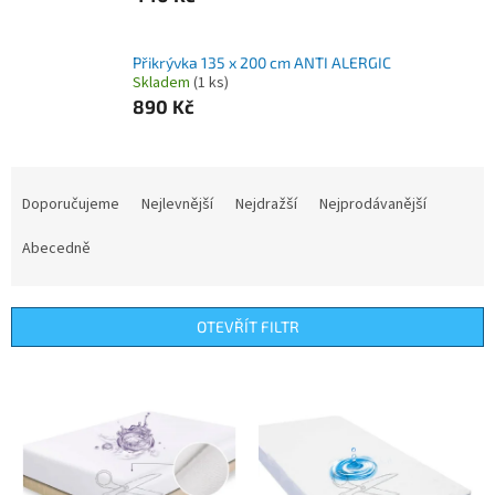
Přikrývka 135 x 200 cm ANTI ALERGIC
Skladem
(1 ks)
890 Kč
Ř
a
Doporučujeme
Nejlevnější
Nejdražší
Nejprodávanější
z
e
Abecedně
n
í
p
OTEVŘÍT FILTR
r
o
V
d
ý
u
p
k
i
t
s
ů