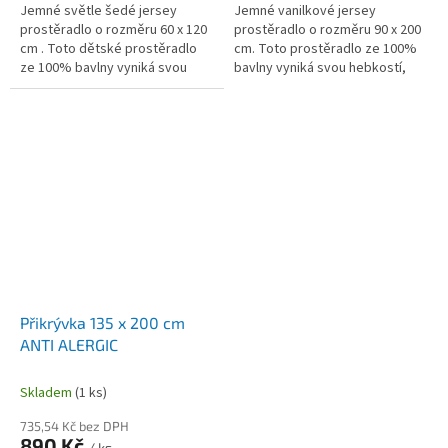
Jemné světle šedé jersey
Jemné vanilkové jersey
prostěradlo o rozměru 60 x 120
prostěradlo o rozměru 90 x 200
cm . Toto dětské prostěradlo
cm. Toto prostěradlo ze 100%
ze 100% bavlny vyniká svou
bavlny vyniká svou hebkostí,
hladkostí, lehkostí a vysokou
prodyšností a vysokou gramáží
gramáží 150 g/m², která...
150 g/m², která zaručuje...
Přikrývka 135 x 200 cm
ANTI ALERGIC
Skladem
(1 ks)
735,54 Kč bez DPH
890 Kč
/ ks