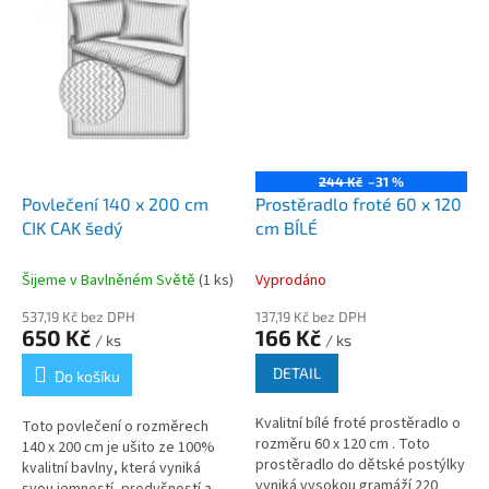
244 Kč
–31 %
Povlečení 140 x 200 cm
Prostěradlo froté 60 x 120
CIK CAK šedý
cm BÍLÉ
Šijeme v Bavlněném Světě
(1 ks)
Vyprodáno
537,19 Kč bez DPH
137,19 Kč bez DPH
650 Kč
166 Kč
/ ks
/ ks
DETAIL
Do košíku
Kvalitní bílé froté prostěradlo o
Toto povlečení o rozměrech
rozměru 60 x 120 cm . Toto
140 x 200 cm je ušito ze 100%
prostěradlo do dětské postýlky
kvalitní bavlny, která vyniká
vyniká vysokou gramáží 220