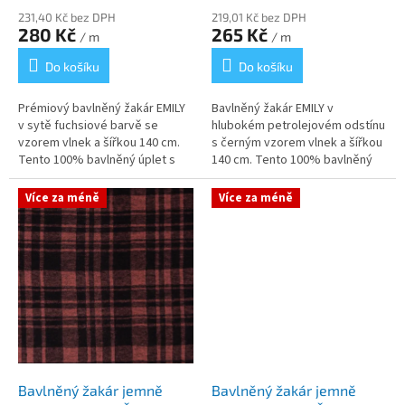
231,40 Kč bez DPH
219,01 Kč bez DPH
280 Kč
265 Kč
/ m
/ m
Do košíku
Do košíku
Prémiový bavlněný žakár EMILY
Bavlněný žakár EMILY v
v sytě fuchsiové barvě se
hlubokém petrolejovém odstínu
vzorem vlnek a šířkou 140 cm.
s černým vzorem vlnek a šířkou
Tento 100% bavlněný úplet s
140 cm. Tento 100% bavlněný
jemně počesaným povrchem a
úplet s jemně počesaným
gramáží vhodnou pro oděvy
povrchem představuje
Více za méně
Více za méně
kombinuje...
dokonalou kombinaci...
Bavlněný žakár jemně
Bavlněný žakár jemně