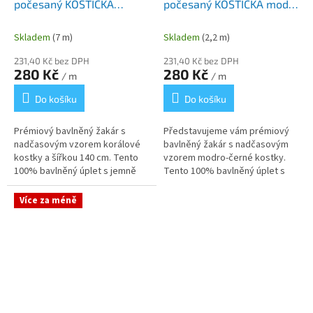
počesaný KOSTIČKA
počesaný KOSTIČKA modrá
korálová šíře 140 cm
šíře 140 cm
Skladem
(7 m)
Skladem
(2,2 m)
231,40 Kč bez DPH
231,40 Kč bez DPH
280 Kč
280 Kč
/ m
/ m
Do košíku
Do košíku
Prémiový bavlněný žakár s
Představujeme vám prémiový
nadčasovým vzorem korálové
bavlněný žakár s nadčasovým
kostky a šířkou 140 cm. Tento
vzorem modro-černé kostky.
100% bavlněný úplet s jemně
Tento 100% bavlněný úplet s
počesaným povrchem
jemně počesaným povrchem
kombinuje hřejivost s
představuje ideální volbu pro
Více za méně
přirozenou poddajností...
šití...