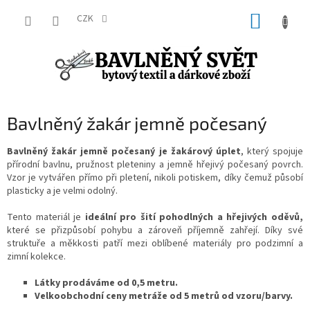
Přejít
NÁKUP
na
CZK
obsah
KOŠÍK
Bavlněný žakár jemně počesaný
Bavlněný žakár jemně počesaný je žakárový úplet
, který spojuje
přírodní bavlnu, pružnost pleteniny a jemně hřejivý počesaný povrch.
Vzor je vytvářen přímo při pletení, nikoli potiskem, díky čemuž působí
plasticky a je velmi odolný.
Tento materiál je
ideální pro šití pohodlných a hřejivých oděvů,
které se přizpůsobí pohybu a zároveň příjemně zahřejí. Díky své
struktuře a měkkosti patří mezi oblíbené materiály pro podzimní a
zimní kolekce.
Látky prodáváme od 0,5 metru.
Velkoobchodní ceny metráže od 5 metrů od vzoru/barvy.