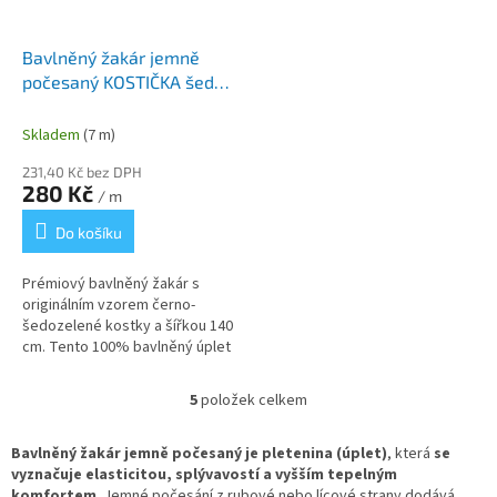
Bavlněný žakár jemně
počesaný KOSTIČKA šedá
šíře 140 cm
Skladem
(7 m)
231,40 Kč bez DPH
280 Kč
/ m
Do košíku
Prémiový bavlněný žakár s
originálním vzorem černo-
šedozelené kostky a šířkou 140
cm. Tento 100% bavlněný úplet
s jemně počesaným povrchem
vyniká svou hřejivostí a velmi...
5
položek celkem
O
v
l
Bavlněný žakár jemně počesaný je pletenina (úplet)
, která
se
á
vyznačuje elasticitou, splývavostí a vyšším tepelným
d
komfortem
. Jemné počesání z rubové nebo lícové strany dodává