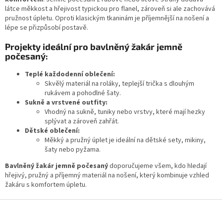
a
látce měkkost a hřejivost typickou pro flanel, zároveň si ale zachovává
c
pružnost úpletu. Oproti klasickým tkaninám je příjemnější na nošení a
í
lépe se přizpůsobí postavě.
p
r
Projekty ideální pro bavlněný žakár jemně
v
počesaný:
k
y
Teplé každodenní oblečení:
v
Skvělý materiál na roláky, teplejší trička s dlouhým
ý
rukávem a pohodlné šaty.
p
Sukně a vrstvené outfity:
i
Vhodný na sukně, tuniky nebo vrstvy, které mají hezky
s
splývat a zároveň zahřát.
u
Dětské oblečení:
Měkký a pružný úplet je ideální na dětské sety, mikiny,
šaty nebo pyžama.
Bavlněný žakár jemně počesaný
doporučujeme všem, kdo hledají
hřejivý, pružný a příjemný materiál na nošení, který kombinuje vzhled
žakáru s komfortem úpletu.
Z
á