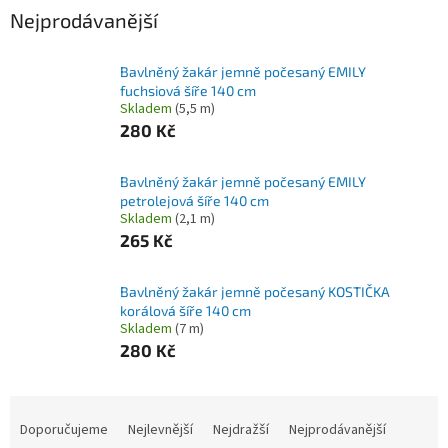
Nejprodávanější
Bavlněný žakár jemně počesaný EMILY
fuchsiová šíře 140 cm
Skladem
(5,5 m)
280 Kč
Bavlněný žakár jemně počesaný EMILY
petrolejová šíře 140 cm
Skladem
(2,1 m)
265 Kč
Bavlněný žakár jemně počesaný KOSTIČKA
korálová šíře 140 cm
Skladem
(7 m)
280 Kč
Ř
a
Doporučujeme
Nejlevnější
Nejdražší
Nejprodávanější