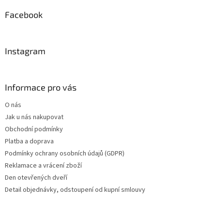
p
a
Facebook
t
í
Instagram
Informace pro vás
O nás
Jak u nás nakupovat
Obchodní podmínky
Platba a doprava
Podmínky ochrany osobních údajů (GDPR)
Reklamace a vrácení zboží
Den otevřených dveří
Detail objednávky, odstoupení od kupní smlouvy