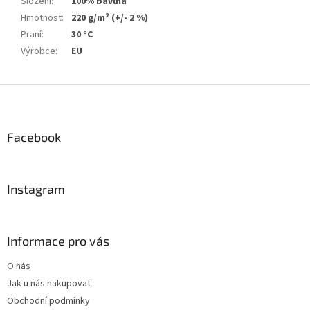
Složení
:
100% bavlna
Hmotnost
:
220 g/m² (+/- 2 %)
Praní
:
30 °C
Výrobce
:
EU
Z
á
p
a
Facebook
t
í
Instagram
Informace pro vás
O nás
Jak u nás nakupovat
Obchodní podmínky