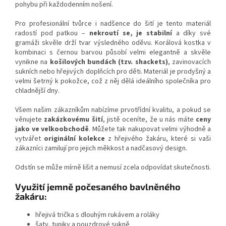
pohybu při každodenním nošení.
Pro profesionální tvůrce i nadšence do šití je tento materiál
radostí pod patkou –
nekroutí se, je stabilní
a díky své
gramáži skvěle drží tvar výsledného oděvu. Korálová kostka v
kombinaci s černou barvou působí velmi elegantně a skvěle
vynikne na
košilových bundách (tzv. shackets)
, zavinovacích
sukních nebo hřejivých doplňcích pro děti. Materiál je prodyšný a
velmi šetrný k pokožce, což z něj dělá ideálního společníka pro
chladnější dny.
Všem našim zákazníkům nabízíme prvotřídní kvalitu, a pokud se
věnujete
zakázkovému šití
, jistě oceníte, že u nás máte
ceny
jako ve velkoobchodě
. Můžete tak nakupovat velmi výhodně a
vytvářet
originální kolekce
z hřejivého žakáru, které si vaši
zákazníci zamilují pro jejich měkkost a nadčasový design.
Odstín se může mírně lišit a nemusí zcela odpovídat skutečnosti.
Využití jemně počesaného bavlněného
žakáru:
hřejivá trička s dlouhým rukávem a roláky
šaty, tuniky a pouzdrové sukně