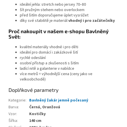
ideální jehla: stretch nebo jersey 70–80
šít pružným stehem nebo overlockem
před šitím doporučujeme úplet vysrážet
díky své stabilitě je materiál
vhodný i pro začátečníky
Proč nakoupit v našem e-shopu Bavlněný
Svět:
kvalitní materiály vhodné i pro děti
ideální pro domácí i zakázkové šití
rychlé odeslání
osobní přístup a zkušenosti s šitím
ladící nitě a galanterie v nabídce
více metrů = výhodnější cena (ceny jako ve
velkoobchodě)
Doplňkové parametry
Kategorie
:
Bavlněný žakár jemně počesaný
Barva
:
Černá, Oranžová
Vzor
:
Kostičky
Šířka
:
140 cm