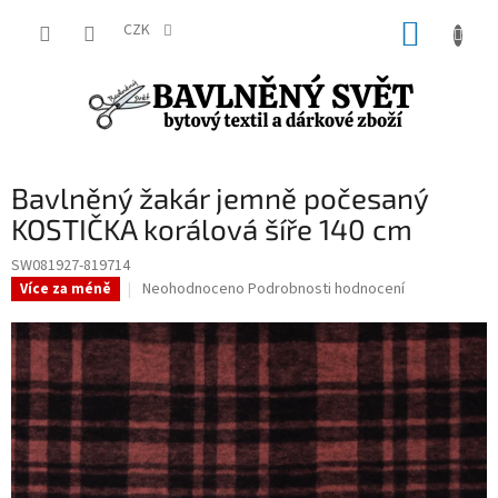
Přejít
NÁKUP
na
CZK
obsah
KOŠÍK
Bavlněný žakár jemně počesaný
KOSTIČKA korálová šíře 140 cm
SW081927-819714
Průměrné
Neohodnoceno
Podrobnosti hodnocení
Více za méně
hodnocení
produktu
je
0,0
z
5
hvězdiček.