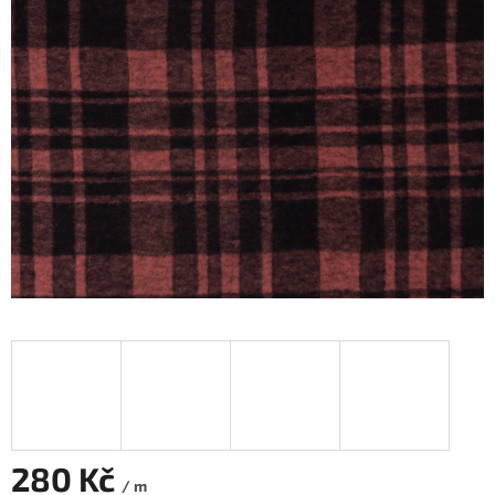
280 Kč
/ m