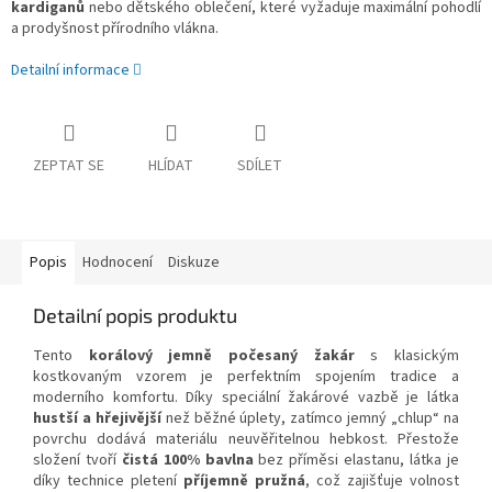
kardiganů
nebo dětského oblečení, které vyžaduje maximální pohodlí
a prodyšnost přírodního vlákna.
Detailní informace
ZEPTAT SE
HLÍDAT
SDÍLET
Popis
Hodnocení
Diskuze
Detailní popis produktu
Tento
korálový jemně počesaný žakár
s klasickým
kostkovaným vzorem je perfektním spojením tradice a
moderního komfortu. Díky speciální žakárové vazbě je látka
hustší a hřejivější
než běžné úplety, zatímco jemný „chlup“ na
povrchu dodává materiálu neuvěřitelnou hebkost. Přestože
složení tvoří
čistá 100% bavlna
bez příměsi elastanu, látka je
díky technice pletení
příjemně pružná
, což zajišťuje volnost