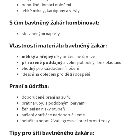
pohodlné domácí oblečení
lehké mikiny
, kardigany a vesty
S čím bavlněný žakár kombinovat:
sbavlněnými náplety
Vlastnosti materiálu bavlněný žakár:
měkký a hřejivý
díky počesané úpravě
přirozeně poddajný
a velmi pohodlný i bez elastanu
vhodný pro každodenní nošení
ideální na oblečení pro děti i dospělé
Praní a údržba:
doporučené
praní na 30 °C
prát naruby, s podobnými barvami
žehlení na nízký stupeň
sušení v sušičce nedoporučujeme
nebělit a nepoužívat agresivní prací prostředky
Tipy pro šití bavlněného žakáru: