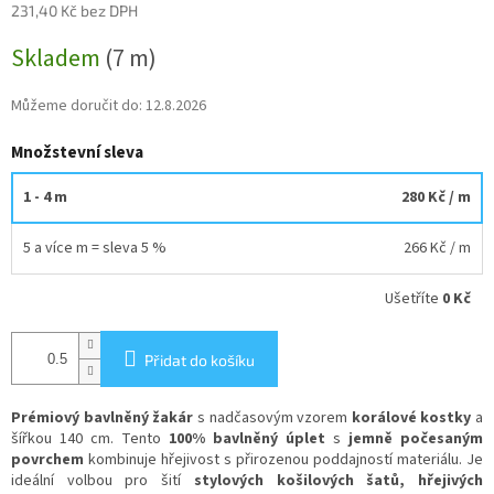
231,40 Kč bez DPH
Měrná
Skladem
(7 m)
cena:
Můžeme doručit do:
12.8.2026
Množstevní sleva
1 - 4 m
280 Kč
/ m
5 a více m = sleva 5 %
266 Kč
/ m
Ušetříte
0 Kč
Přidat do košíku
Prémiový bavlněný žakár
s nadčasovým vzorem
korálové kostky
a
šířkou 140 cm. Tento
100% bavlněný úplet
s
jemně počesaným
povrchem
kombinuje hřejivost s přirozenou poddajností materiálu. Je
ideální volbou pro šití
stylových košilových šatů, hřejivých