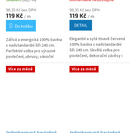
Skladem
(52,7 m)
Momentálně nedostupné
98,35 Kč bez DPH
98,35 Kč bez DPH
119 Kč
119 Kč
/ m
/ m
DETAIL
Do košíku
Elegantní a sytá tmavě červená
Zářivá a energická 100% bavlna
100% bavlna v nadstandardní
v nadstandardní šíři 240 cm.
šíři 240 cm. Skvělá volba pro
Perfektní volba pro výrazné
povlečení, dekorační závěsy i
povlečení, ubrusy, vánoční
stylové dětské doplňky. Díky
dekorace i dětské doplňky. Díky
extra šířce ušijete...
extra šířce ušijete velké...
Více za méně
Více za méně
Jednobarevná bavlněná
Jednobarevná bavlněná