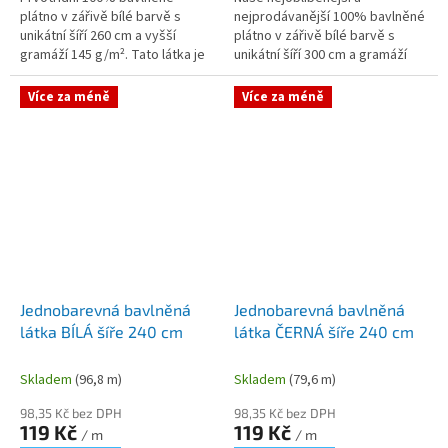
plátno v zářivě bílé barvě s
nejprodávanější 100% bavlněné
unikátní šíří 260 cm a vyšší
plátno v zářivě bílé barvě s
gramáží 145 g/m². Tato látka je
unikátní šíří 300 cm a gramáží
díky svým rozměrům a
145 g/m². Tato látka je
odolnosti speciálně určena pro
jedničkou na trhu pro šití
Více za méně
Více za méně
šití...
nadrozměrných...
Jednobarevná bavlněná
Jednobarevná bavlněná
látka BÍLÁ šíře 240 cm
látka ČERNÁ šíře 240 cm
Skladem
(96,8 m)
Skladem
(79,6 m)
98,35 Kč bez DPH
98,35 Kč bez DPH
119 Kč
119 Kč
/ m
/ m