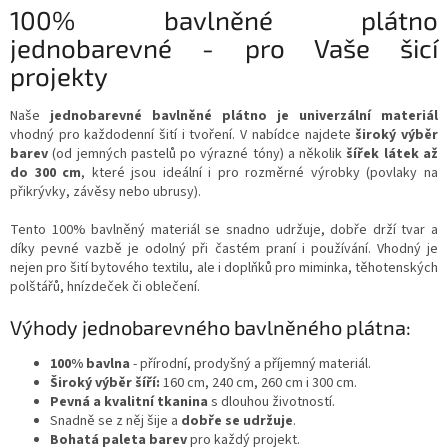
v
100% bavlněné plátno
a
á
c
jednobarevné - pro Vaše šicí
n
í
í
projekty
p
r
v
Naše
jednobarevné bavlněné plátno je univerzální materiál
k
vhodný pro každodenní šití i tvoření. V nabídce najdete
široký výběr
y
barev
(od jemných pastelů po výrazné tóny) a několik
šířek látek až
v
do 300 cm
, které jsou ideální i pro rozměrné výrobky (povlaky na
ý
přikrývky, závěsy nebo ubrusy).
p
i
Tento 100% bavlněný materiál se snadno udržuje, dobře drží tvar a
s
díky pevné vazbě je odolný při častém praní i používání. Vhodný je
u
nejen pro šití bytového textilu, ale i doplňků pro miminka, těhotenských
polštářů, hnízdeček či oblečení.
Výhody jednobarevného bavlněného plátna:
100% bavlna
- přírodní, prodyšný a příjemný materiál.
Široký výběr šíří:
160 cm, 240 cm, 260 cm i 300 cm.
Pevná a kvalitní tkanina
s dlouhou životností.
Snadně se z něj šije a
dobře se udržuje
.
Bohatá paleta barev
pro každý projekt.