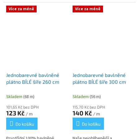
tvoření - je jemná, prodyšná a
látka je nepostradatelným
velmi příjemná...
základem pro šití krojových
Více za méně
Více za méně
spodniček,...
Jednobarevné bavlněné
Jednobarevné bavlněné
plátno BÍLÉ šíře 260 cm
plátno BÍLÉ šíře 300 cm
Skladem
(68 m)
Skladem
(56 m)
101,65 Kč bez DPH
115,70 Kč bez DPH
123 Kč
140 Kč
/ m
/ m
Do košíku
Do košíku
Prvotřídní 100% bavlněné
Naše nejoblíbenější a