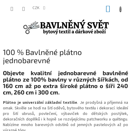
Přejít
NÁKUP
na
CZK
obsah
KOŠÍK
100 % Bavlněné plátno
jednobarevné
Objevte kvalitní jednobarevné bavlněné
plátno ze 100% bavlny v různých šířkách, od
160 cm až po extra široké plátno o šíři 240
cm, 260 cm i 300 cm.
Plátno je univerzální základní textilie
. Je prodyšná a příjemná na
omak. Skvěle se hodí na šití oděvů, bytového textilu i dekorací. Ideální
pro šití ubrusů, povlečení, výbaviček do dětských postýlek,
dekoračních doplňků i k hojně se rozvíjejícímu patchworku a quiltingu.
Nabízíme mnoho barevných odstínů od jemných pastelových až po
výrazné tóny.