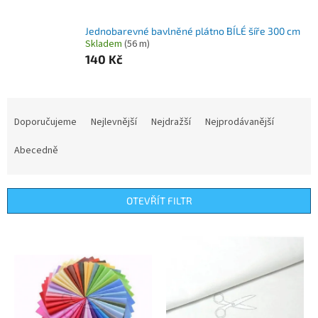
Jednobarevné bavlněné plátno BÍLÉ šíře 300 cm
Skladem
(56 m)
140 Kč
Ř
a
Doporučujeme
Nejlevnější
Nejdražší
Nejprodávanější
z
e
Abecedně
n
í
p
OTEVŘÍT FILTR
r
o
V
d
ý
u
p
k
i
t
s
ů
p