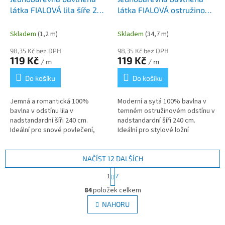
látka FIALOVÁ lila šíře 240
látka FIALOVÁ ostružinová
cm
šíře 240 cm
Skladem
(1,2 m)
Skladem
(34,7 m)
98,35 Kč bez DPH
98,35 Kč bez DPH
119 Kč
119 Kč
/ m
/ m
Do košíku
Do košíku
Jemná a romantická 100%
Moderní a sytá 100% bavlna v
bavlna v odstínu lila v
temném ostružinovém odstínu v
nadstandardní šíři 240 cm.
nadstandardní šíři 240 cm.
Ideální pro snové povlečení,
Ideální pro stylové ložní
hnízdečka pro holčičky i jarní
soupravy, hnízdečka i bytové
dekorace. Díky své
doplňky. Díky extra šířce ušijete
univerzálnosti je...
i...
NAČÍST 12 DALŠÍCH
S
1
7
t
O
r
84
položek celkem
v
á
l
NAHORU
n
á
k
d
o