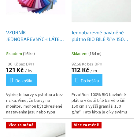
r
o
d
u
k
VZORNÍK
Jednobarevné bavlněné
t
JEDNOBAREVNÝCH LÁTEK
plátno BIO BÍLÉ šíře 150
ů
š.240 cm
cm
Skladem
(16 ks)
Skladem
(184 m)
100 Kč bez DPH
92,56 Kč bez DPH
121 Kč
112 Kč
/ ks
/ m
Do košíku
Do košíku
Vybírejte barvy s jistotou a bez
Prvotřídní 100% BIO bavlněné
rizika. Víme, že barvy na
plátno v čistě bílé barvě o šíři
monitoru mohou být zkreslené
150 cm a vyšší gramáži 150
nastavením jasu nebo typu
g/m². Tato látka je díky svému
displeje. Aby Váš výsledek šití
ekologickému původu a
odpovídal přesně Vašim...
mimořádné jemnosti nejlepší
Více za méně
Více za méně
volbou...