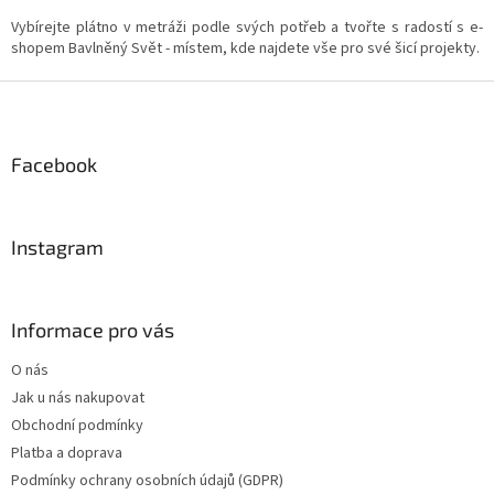
Vybírejte plátno v metráži podle svých potřeb a tvořte s radostí s e-
shopem Bavlněný Svět - místem, kde najdete vše pro své šicí projekty.
Z
á
p
a
Facebook
t
í
Instagram
Informace pro vás
O nás
Jak u nás nakupovat
Obchodní podmínky
Platba a doprava
Podmínky ochrany osobních údajů (GDPR)