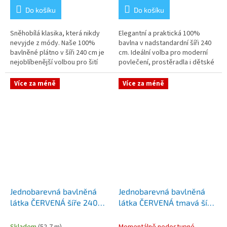
Do košíku
Do košíku
Sněhobílá klasika, která nikdy
Elegantní a praktická 100%
nevyjde z módy. Naše 100%
bavlna v nadstandardní šíři 240
bavlněné plátno v šíři 240 cm je
cm. Ideální volba pro moderní
nejoblíbenější volbou pro šití
povlečení, prostěradla i dětské
bytového textilu, povlečení a
doplňky v trendy černobílém
dětského vybavení. Díky...
stylu. Díky extra šířce...
Více za méně
Více za méně
Jednobarevná bavlněná
Jednobarevná bavlněná
látka ČERVENÁ šíře 240
látka ČERVENÁ tmavá šíře
cm
240 cm