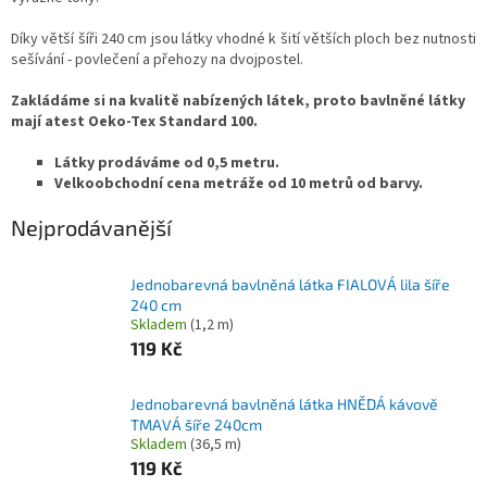
Díky větší šíři 240 cm jsou látky vhodné k šití větších ploch bez nutnosti
sešívání - povlečení a přehozy na dvojpostel.
Zakládáme si na kvalitě nabízených látek, proto bavlněné látky
mají atest Oeko-Tex Standard 100.
Látky prodáváme od 0,5 metru.
Velkoobchodní cena metráže od 10 metrů od barvy.
Nejprodávanější
Jednobarevná bavlněná látka FIALOVÁ lila šíře
240 cm
Skladem
(1,2 m)
119 Kč
Jednobarevná bavlněná látka HNĚDÁ kávově
TMAVÁ šíře 240cm
Skladem
(36,5 m)
119 Kč