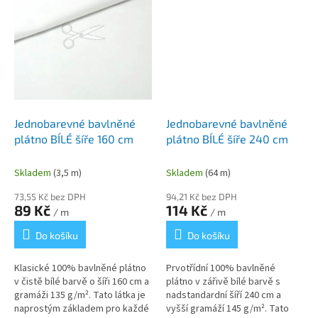
Jednobarevné bavlněné
Jednobarevné bavlněné
plátno BÍLÉ šíře 160 cm
plátno BÍLÉ šíře 240 cm
Skladem
(3,5 m)
Skladem
(64 m)
73,55 Kč bez DPH
94,21 Kč bez DPH
89 Kč
114 Kč
/ m
/ m
Do košíku
Do košíku
Klasické 100% bavlněné plátno
Prvotřídní 100% bavlněné
v čistě bílé barvě o šíři 160 cm a
plátno v zářivě bílé barvě s
gramáži 135 g/m². Tato látka je
nadstandardní šíří 240 cm a
naprostým základem pro každé
vyšší gramáží 145 g/m². Tato