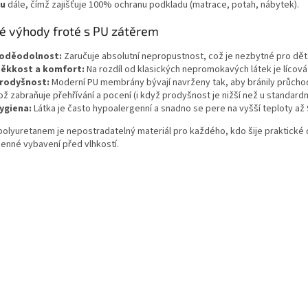
nu
dále, čímž zajišťuje 100% ochranu podkladu (matrace, potah, nábytek).
c
í
vé výhody froté s PU zátěrem
p
r
oděodolnost:
Zaručuje absolutní nepropustnost, což je nezbytné pro děts
v
ěkkost a komfort:
Na rozdíl od klasických nepromokavých látek je lícová 
k
rodyšnost:
Moderní PU membrány bývají navrženy tak, aby bránily průchod
y
ož zabraňuje přehřívání a pocení (i když prodyšnost je nižší než u standardníc
v
ygiena:
Látka je často hypoalergenní a snadno se pere na vyšší teploty až 9
ý
p
polyuretanem je nepostradatelný materiál pro každého, kdo šije praktické 
i
cenné vybavení před vlhkostí.
s
u