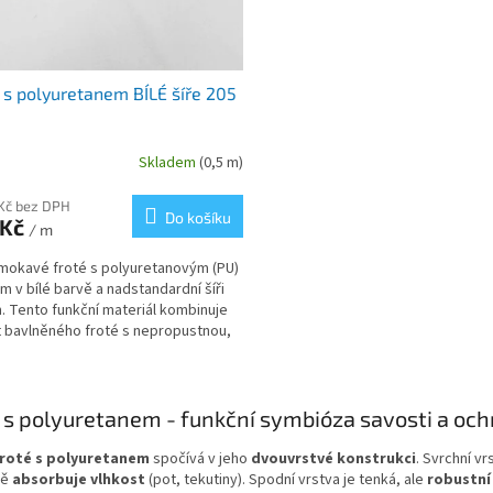
 s polyuretanem BÍLÉ šíře 205
Skladem
(0,5 m)
 Kč bez DPH
Do košíku
 Kč
/ m
okavé froté s polyuretanovým (PU)
m v bílé barvě a nadstandardní šíři
. Tento funkční materiál kombinuje
 bavlněného froté s nepropustnou,
odyšnou...
O
v
 s polyuretanem - funkční symbióza savosti a oc
l
á
froté s polyuretanem
spočívá v jeho
dvouvrstvé konstrukci
. Svrchní v
d
ně
absorbuje vlhkost
(pot, tekutiny). Spodní vrstva je tenká, ale
robustní
a