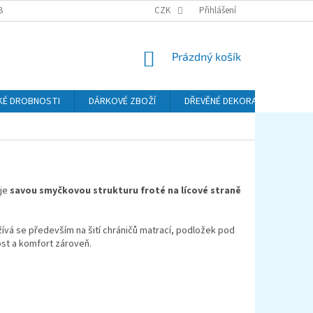
BA A DOPRAVA
PODMÍNKY OCHRANY OSOBNÍCH ÚDAJŮ (GDPR)
CZK
Přihlášení
REKL
NÁKUPNÍ
Prázdný košík
KOŠÍK
KÉ DROBNOSTI
DÁRKOVÉ ZBOŽÍ
DŘEVĚNÉ DEKORACE
KO
uje
savou smyčkovou strukturu froté na lícové straně
vá se především na šití chráničů matrací, podložek pod
ost a komfort zároveň.