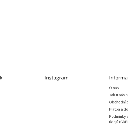
k
Instagram
Informa
O nás
Jak u nás 
Obchodní 
Platba a d
Podmínky 
údajů (GDP