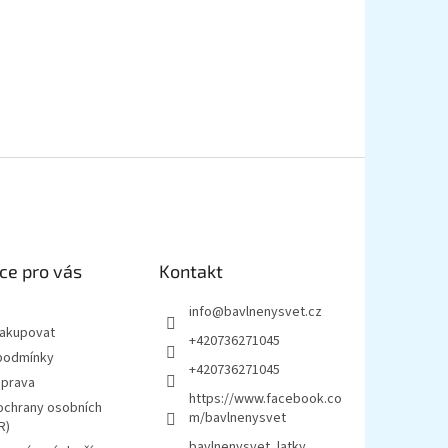
ce pro vás
Kontakt
info
@
bavlnenysvet.cz
nakupovat
+420736271045
podmínky
+420736271045
oprava
https://www.facebook.co
ochrany osobních
m/bavlnenysvet
R)
bavlnenysvet_latky