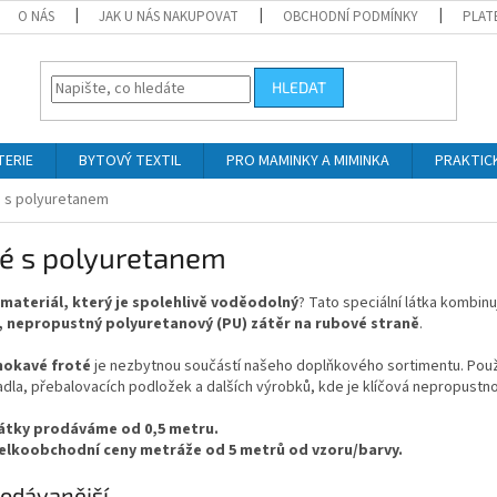
O NÁS
JAK U NÁS NAKUPOVAT
OBCHODNÍ PODMÍNKY
PLAT
HLEDAT
TERIE
BYTOVÝ TEXTIL
PRO MAMINKY A MIMINKA
PRAKTIC
é s polyuretanem
té s polyuretanem
materiál, který je spolehlivě voděodolný
? Tato speciální látka kombin
, nepropustný polyuretanový (PU) zátěr na rubové straně
.
okavé froté
je nezbytnou součástí našeho doplňkového sortimentu. Použí
dla, přebalovacích podložek a dalších výrobků, kde je klíčová nepropustn
átky prodáváme od 0,5 metru.
elkoobchodní ceny metráže od 5 metrů od vzoru/barvy.
odávanější