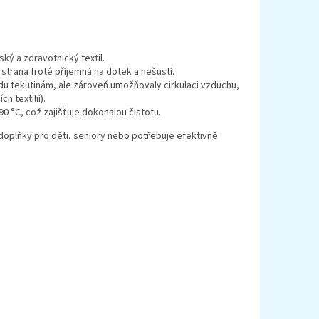
ký a zdravotnický textil.
strana froté příjemná na dotek a nešustí.
u tekutinám, ale zároveň umožňovaly cirkulaci vzduchu,
h textilií).
0 °C, což zajišťuje dokonalou čistotu.
doplňky pro děti, seniory nebo potřebuje efektivně