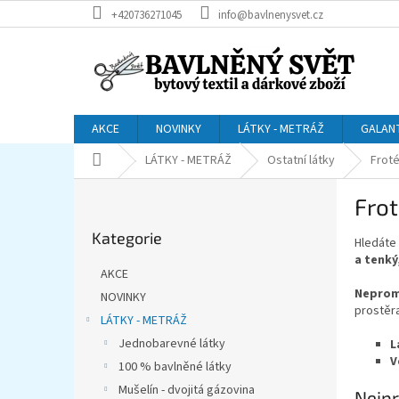
Přejít
+420736271045
info@bavlnenysvet.cz
na
obsah
AKCE
NOVINKY
LÁTKY - METRÁŽ
GALAN
Domů
LÁTKY - METRÁŽ
Ostatní látky
Frot
P
Fro
o
Přeskočit
s
Kategorie
kategorie
Hledáte
t
a tenký
r
AKCE
a
Neprom
NOVINKY
n
prostěra
LÁTKY - METRÁŽ
n
í
Jednobarevné látky
L
V
p
100 % bavlněné látky
a
Mušelín - dvojitá gázovina
Nejpr