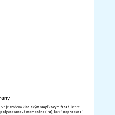
hrany
rstva je tvořena
klasickým smyčkovým froté
, které
 polyuretanová membrána (PU)
, která
nepropustí