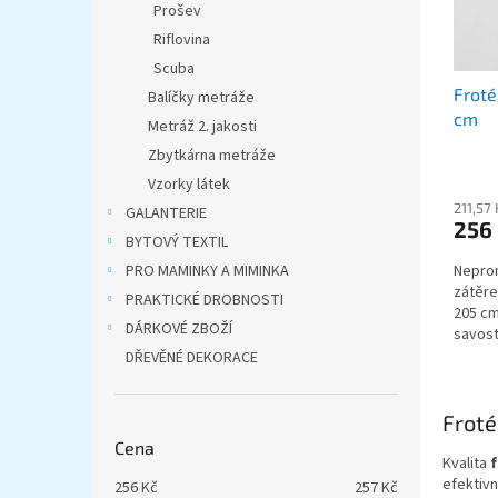
u
ů
Prošev
k
Riflovina
t
Scuba
ů
Froté
Balíčky metráže
cm
Metráž 2. jakosti
Zbytkárna metráže
Vzorky látek
211,57
GALANTERIE
256
BYTOVÝ TEXTIL
PRO MAMINKY A MIMINKA
Neprom
zátěre
PRAKTICKÉ DROBNOSTI
205 cm
DÁRKOVÉ ZBOŽÍ
savost
ale pr
DŘEVĚNÉ DEKORACE
Froté
Cena
Kvalita
efektiv
256
Kč
257
Kč