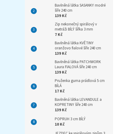
Bavlněná látka SASANKY modré
šíře 240 cm
139 Kč
Zip nekonečný spirálový v
metráži BÍLÝ šířka 3 mm
7 Kč
Bavlněná látka KVĚTINY
oranžovo fialové šíře 240 cm
139 Kč
Bavlněná látka PATCHWORK
Laura FIALOVÁ šíře 240 cm
139 Kč
Pruženka guma prádlová 5 cm
BÍLÁ
17 Kč
Bavlněná látka LEVANDULE a
KOPRETINY šíře 240 cm
139 Kč
POPRUH 3 cm BÍLÝ
10 Kč
JEZDEC ke spirálovým zipům 3