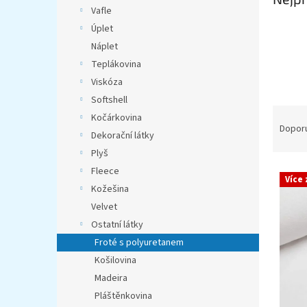
n
Vafle
e
Úplet
l
Náplet
Teplákovina
Viskóza
Softshell
Ř
Kočárkovina
a
Dopor
Dekorační látky
z
Plyš
e
V
Fleece
n
Více
ý
í
Kožešina
p
p
Velvet
i
r
Ostatní látky
s
o
Froté s polyuretanem
p
d
Košilovina
r
u
o
k
Madeira
d
t
Pláštěnkovina