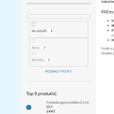
tekuti
Klíčo
V
M
P
Na skladě
1
c
H
Akce
0
Froté s 
chránit 
Novinka
0
ROZBALIT FILTR
Top 9 produktů
Pruženka guma prádlová 3 cm
BÍLÁ
14 Kč