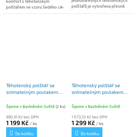
jednobarevných těhotenských
komfort s těhotenským
polštářů je vytvořena přesně
polštářem ve vzoru šedého cik-
pro vaše potřeby. Tento polštář
caku. Tento nadčasový design v
se stane vaší
kombinaci s promyšlenou
nepostradatelnou...
ergonomií...
Těhotenský polštář se
Těhotenský polštář se
snímatelným povlakem
snímatelným povlakem
KYTIČKY Oldřiška
NA PŘÁNÍ
Šijeme v Bavlněném Světě
(1 ks)
Šijeme v Bavlněném Světě
990,91 Kč bez DPH
1 073,55 Kč bez DPH
1 199 Kč
1 299 Kč
/ ks
/ ks
Do košíku
Do košíku