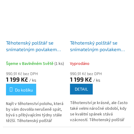
Těhotenský polštář se
Těhotenský polštář se
snímatelným povlakem
snímatelným povlakem
ESTER mentolová
ESTER zelená
Šijeme v Bavlněném Světě
(1 ks)
Vyprodáno
990,91 Kč bez DPH
990,91 Kč bez DPH
1 199 Kč
1 199 Kč
/ ks
/ ks
DETAIL
Do košíku
Těhotenství je krásné, ale často
Najít v těhotenství polohu, která
také velmi náročné období, kdy
by vám dovolila nerušeně spát,
se kvalitní spánek stává
bývá s přibývajícími týdny stále
vzácností. Těhotenský polštář
těžší. Těhotenský polštář
ESTER v uklidňující zelené
ESTER v jemné a uklidňující
barvě je navržen tak, aby...
mentolové barvě je...