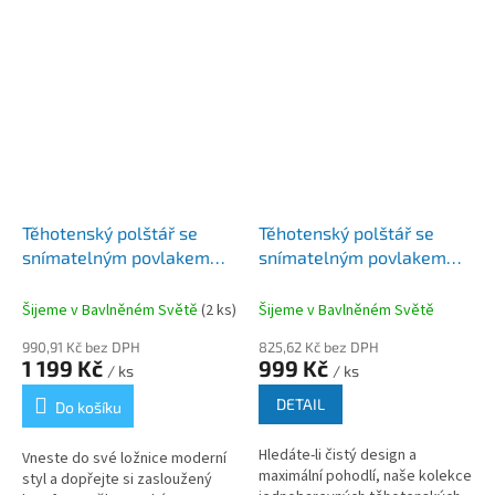
Těhotenský polštář se
Těhotenský polštář se
snímatelným povlakem
snímatelným povlakem
CHEVRON šedý
JEDNOBAREVNÝ - více
barev
Šijeme v Bavlněném Světě
(2 ks)
Šijeme v Bavlněném Světě
990,91 Kč bez DPH
825,62 Kč bez DPH
1 199 Kč
999 Kč
/ ks
/ ks
DETAIL
Do košíku
Hledáte-li čistý design a
Vneste do své ložnice moderní
maximální pohodlí, naše kolekce
styl a dopřejte si zasloužený