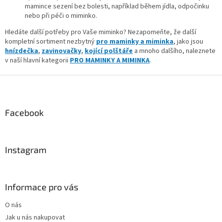
v
mamince sezení bez bolesti, například během jídla, odpočinku
ý
nebo při péči o miminko.
p
Hledáte další potřeby pro Vaše miminko? Nezapomeňte, že další
i
kompletní sortiment nezbytný
pro maminky a miminka
, jako jsou
s
hnízdečka
,
zavinovačky
,
kojící polštáře
a mnoho dalšího, naleznete
u
v naší hlavní kategorii
PRO MAMINKY A MIMINKA
.
Z
á
p
a
Facebook
t
í
Instagram
Informace pro vás
O nás
Jak u nás nakupovat