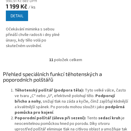
990,91 Kč bez DPH
1 199 Kč
/ ks
DETAIL
Očekávání miminka s sebou
přináší chvíle radosti i dny plné
únavy, kdy tělo volá po
skutečném uvolnění.
Těhotenský polštář se vzorem
jemných béžových větviček je
11
položek celkem
O
vytvořen jako...
v
l
Přehled speciálních funkcí těhotenských a
á
poporodních polštářů
d
a
Těhotenský polštář (podpora těla):
Tyto velké válce, často
c
ve tvaru „C“ nebo „U“, efektivně polohují tělo.
Podporují
í
břicho a nohy
, snižují tlak na záda a kyčle, čímž zajišťují klidnější
p
a kvalitnější spánek. Po porodu mohou sloužit i jako
podpůrná
r
pomůcka pro kojení
.
v
Poporodní polštář (úleva při sezení):
Tento
sedací kruh
je
k
neocenitelnou pomůckou hned po porodu. Díky otvoru
y
uprostřed polštář eliminuje tlak na citlivou oblast a umožňuje tak