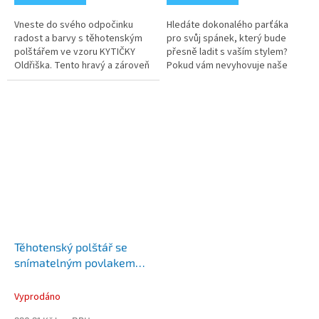
Vneste do svého odpočinku
Hledáte dokonalého parťáka
radost a barvy s těhotenským
pro svůj spánek, který bude
polštářem ve vzoru KYTIČKY
přesně ladit s vaším stylem?
Oldřiška. Tento hravý a zároveň
Pokud vám nevyhovuje naše
maximálně praktický doplněk je
standardní nabídka, v naší
navržen tak, aby vám poskytl...
rodinné dílně BAVLNĚNÉHO
SVĚTA vám...
Těhotenský polštář se
snímatelným povlakem
VĚTVIČKY béžové
Vyprodáno