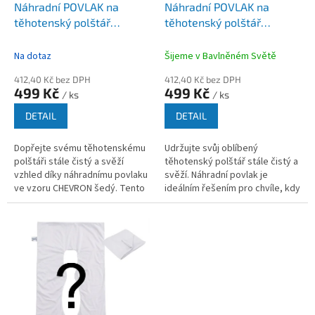
k
Náhradní POVLAK na
Náhradní POVLAK na
t
těhotenský polštář
těhotenský polštář
ů
CHEVRON šedý
JEDNOBAREVNÝ - více
barev
Na dotaz
Šijeme v Bavlněném Světě
412,40 Kč bez DPH
412,40 Kč bez DPH
499 Kč
499 Kč
/ ks
/ ks
DETAIL
DETAIL
Dopřejte svému těhotenskému
Udržujte svůj oblíbený
polštáři stále čistý a svěží
těhotenský polštář stále čistý a
vzhled díky náhradnímu povlaku
svěží. Náhradní povlak je
ve vzoru CHEVRON šedý. Tento
ideálním řešením pro chvíle, kdy
praktický potah oceníte
je původní potah v pračce, nebo
zejména ve chvíli, kdy je
když prostě zatoužíte po
původní...
změně...