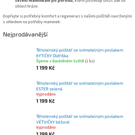
sezení maminkám po porodu
, které potřebují snížit tlak na
oblast hráze.
Dopřejte si potřebný komfort a regeneraci s našimi polštáři navrženými
s ohledem na potřeby maminek.
Nejprodávanější
Těhotenský polštář se snímatelným povlakem
KYTIČKY Oldřiška
Šijeme v Bavlněném Světě
(1 ks)
1 199 Kč
Těhotenský polštář se snímatelným povlakem
ESTER zelená
Vyprodáno
1 199 Kč
Těhotenský polštář se snímatelným povlakem
VĚTVIČKY béžové
Vyprodáno
1 199 Kč