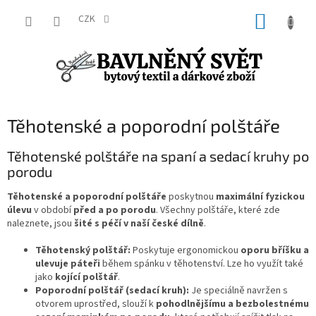
Přejít
NÁKUP
na
CZK
obsah
KOŠÍK
Těhotenské a poporodní polštáře
Těhotenské polštáře na spaní a sedací kruhy po
porodu
Těhotenské a poporodní polštáře
poskytnou
maximální fyzickou
úlevu
v období
před a po porodu
. Všechny polštáře, které zde
naleznete, jsou
šité s péčí v naší české dílně
.
Těhotenský polštář:
Poskytuje ergonomickou
oporu bříšku a
ulevuje páteři
během spánku v těhotenství. Lze ho využít také
jako
kojící polštář
.
Poporodní polštář (sedací kruh):
Je speciálně navržen s
otvorem uprostřed, slouží k
pohodlnějšímu a bezbolestnému