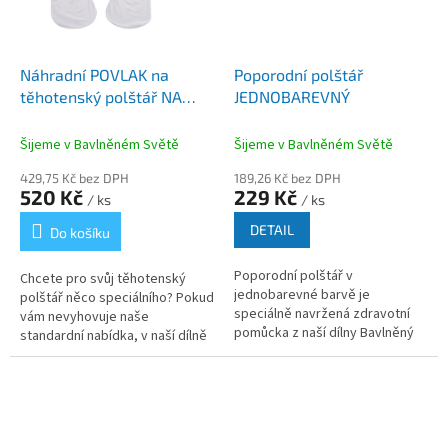
Náhradní POVLAK na
Poporodní polštář
těhotenský polštář NA
JEDNOBAREVNÝ
PŘÁNÍ
Šijeme v Bavlněném Světě
Šijeme v Bavlněném Světě
429,75 Kč bez DPH
189,26 Kč bez DPH
520 Kč
229 Kč
/ ks
/ ks
DETAIL
Do košíku
Poporodní polštář v
Chcete pro svůj těhotenský
jednobarevné barvě je
polštář něco speciálního? Pokud
speciálně navržená zdravotní
vám nevyhovuje naše
pomůcka z naší dílny Bavlněný
standardní nabídka, v naší dílně
svět, která zajišťuje pohodlné
BAVLNĚNÉHO SVĚTA vám
sezení bez bolesti v období po
ušijeme náhradní povlak přesně
porodu nebo...
podle vašich...