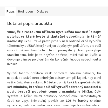
Popis
Hodnocení
Diskuze
Detailní popis produktu
Víme, že s rostoucím bříškem bývá každá noc delší a najít
polohu, ve které byste si skutečně odpočinula, je téměř
nadlidský úkol.
Právě proto jsme v naší rodinné dílně vytvořili
těhotenský polštář, který není jen obyčejným polštářem, ale vaší
osobní oázou komfortu. Jeho promyšlený tvar poskytuje
stabilitu tam, kde je to nejvíce potřeba, mírní tlak na kyčle a
dovoluje vám se po dlouhém dni konečně hluboce nadechnout a
uvolnit.
Využití tohoto polštáře však porodem zdaleka nekončí, ba
naopak se stává neocenitelným asistentem při kojení, kdy uleví
vaší krční páteři a rukám.
Můžete do něj také bezpečně uložit
své miminko, kterému polštář vytvoří ochranný mantinel a
pocit bezpečí podobný tomu u maminky v bříšku.
Celý
systém je řešen velmi prakticky pomocí dvou samostatných
částí se zipy. Snímatelný povlak ze
100 % bavlny
snadno
vyperete, zatímco vnitřní vak vám umožňuje libovolně ubírat