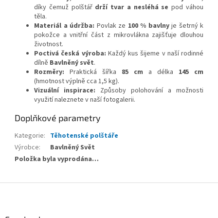
díky čemuž polštář
drží tvar a nesléhá se
pod váhou
těla.
Materiál a údržba:
Povlak ze
100 % bavlny
je šetrný k
pokožce a vnitřní část z mikrovlákna zajišťuje dlouhou
životnost.
Poctivá česká výroba:
Každý kus šijeme v naší rodinné
dílně
Bavlněný svět
.
Rozměry:
Praktická šířka
85 cm
a délka
145 cm
(hmotnost výplně cca 1,5 kg).
Vizuální inspirace:
Způsoby polohování a možnosti
využití naleznete v naší fotogalerii.
Doplňkové parametry
Kategorie
:
Těhotenské polštáře
Výrobce
:
Bavlněný Svět
Položka byla vyprodána…
Z
á
p