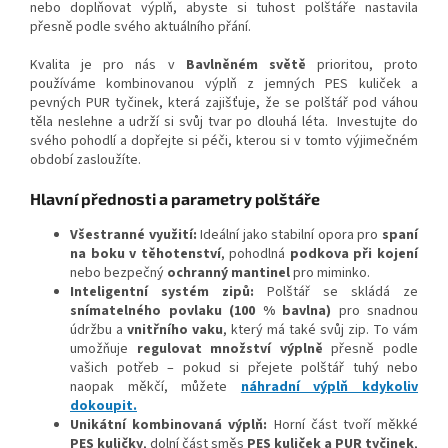
nebo doplňovat výplň, abyste si tuhost polštáře nastavila
přesně podle svého aktuálního přání.
Kvalita je pro nás v
Bavlněném světě
prioritou, proto
používáme kombinovanou výplň z jemných PES kuliček a
pevných PUR tyčinek, která zajišťuje, že se polštář pod váhou
těla neslehne a udrží si svůj tvar po dlouhá léta. Investujte do
svého pohodlí a dopřejte si péči, kterou si v tomto výjimečném
období zasloužíte.
Hlavní přednosti a parametry polštáře
Všestranné využití:
Ideální jako stabilní opora pro
spaní
na boku v těhotenství
, pohodlná
podkova při kojení
nebo bezpečný
ochranný mantinel
pro miminko.
Inteligentní systém zipů:
Polštář se skládá ze
snímatelného povlaku (100 % bavlna)
pro snadnou
údržbu a
vnitřního vaku
, který má také svůj zip. To vám
umožňuje
regulovat množství výplně
přesně podle
vašich potřeb – pokud si přejete polštář tuhý nebo
naopak měkčí, můžete
náhradní výplň kdykoliv
dokoupit.
Unikátní kombinovaná výplň:
Horní část tvoří měkké
PES kuličky
, dolní část směs
PES kuliček a PUR tyčinek
,