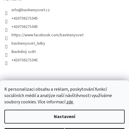
info
@
bavlnenysvet.cz
+420736271045
+420736271045
https://www.facebook.com/bavlnenysvet
bavlnenysvet_latky
Bavlněný svět
+420736271045
K personalizaci obsahu a reklam, poskytování funkcí
sociálních médií a analýze naší návštěvnosti využíváme
soubory cookies. Více informací
zde
.
Vytvořil Shoptet
Nastavení
Copyright 2026
Bavlněný Svět
. Všechna práva vyhrazena.
Upravit