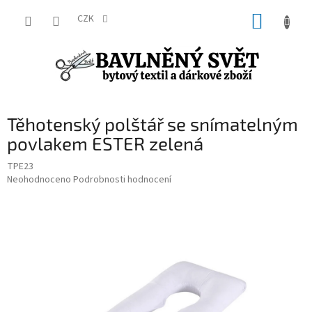
Přejít
NÁKUP
na
CZK
obsah
KOŠÍK
Těhotenský polštář se snímatelným
povlakem ESTER zelená
TPE23
Průměrné
Neohodnoceno
Podrobnosti hodnocení
hodnocení
produktu
je
0,0
z
5
hvězdiček.