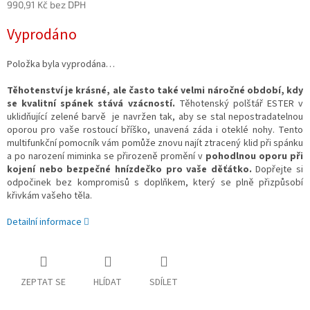
990,91 Kč bez DPH
Měrná
Vyprodáno
cena:
Položka byla vyprodána…
Těhotenství je krásné, ale často také velmi náročné období, kdy
se kvalitní spánek stává vzácností.
Těhotenský polštář ESTER v
uklidňující zelené barvě je navržen tak, aby se stal nepostradatelnou
oporou pro vaše rostoucí bříško, unavená záda i oteklé nohy. Tento
multifunkční pomocník vám pomůže znovu najít ztracený klid při spánku
a po narození miminka se přirozeně promění v
pohodlnou oporu při
kojení nebo bezpečné hnízdečko pro vaše děťátko.
Dopřejte si
odpočinek bez kompromisů s doplňkem, který se plně přizpůsobí
křivkám vašeho těla.
Detailní informace
ZEPTAT SE
HLÍDAT
SDÍLET