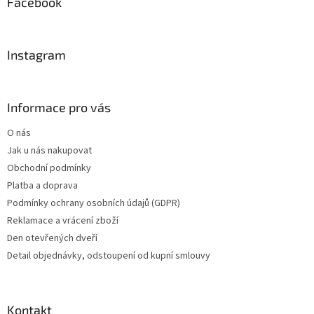
a
Facebook
t
í
Instagram
Informace pro vás
O nás
Jak u nás nakupovat
Obchodní podmínky
Platba a doprava
Podmínky ochrany osobních údajů (GDPR)
Reklamace a vrácení zboží
Den otevřených dveří
Detail objednávky, odstoupení od kupní smlouvy
Kontakt