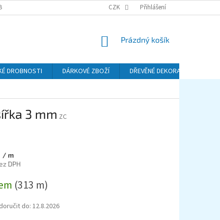
BA A DOPRAVA
PODMÍNKY OCHRANY OSOBNÍCH ÚDAJŮ (GDPR)
CZK
Přihlášení
REKL
NÁKUPNÍ
Prázdný košík
KOŠÍK
KÉ DROBNOSTI
DÁRKOVÉ ZBOŽÍ
DŘEVĚNÉ DEKORACE
KO
šířka 3 mm
ZC
č
/ m
bez DPH
dem
(313 m)
oručit do:
12.8.2026