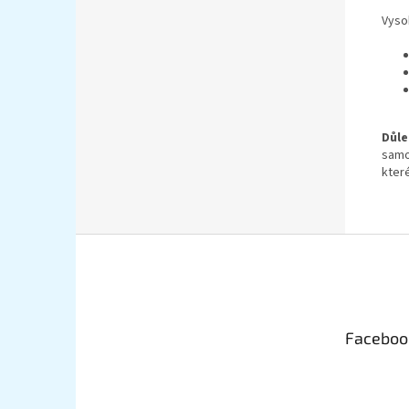
Vyso
Důle
samo
které
Z
á
p
a
t
Faceboo
í