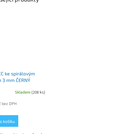
C ke spirálovým
m 3 mm ČERNÝ
Skladem
(208 ks)
č bez DPH
o košíku