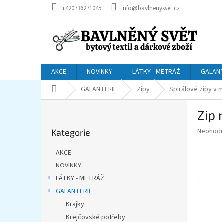
Přejít
+420736271045
info@bavlnenysvet.cz
na
obsah
AKCE
NOVINKY
LÁTKY - METRÁŽ
GALAN
Domů
GALANTERIE
Zipy
Spirálové zipy v 
P
Zip 
o
Přeskočit
s
Průměr
Neohod
Kategorie
kategorie
t
hodnoce
r
produkt
AKCE
a
je
NOVINKY
0,0
n
z
LÁTKY - METRÁŽ
n
5
í
GALANTERIE
hvězdič
p
Krajky
a
Krejčovské potřeby