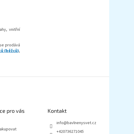
hy, vnitřní
se prodává
ů (běžců)
,
ce pro vás
Kontakt
info
@
bavlnenysvet.cz
nakupovat
+420736271045