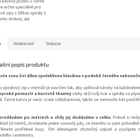
ní kovový jezdec v černé
je určen speciálně pro
vé zipy s šířkou spirály 3
nto drobný, ale
tradatelný kousek
erie se vyznačuje
m...
s
Hodnocení
Diskuze
ailní popis produktu
vte svou šicí dílnu spolehlivou klasikou v podobě černého nekonečn
o spirálový zip v metráži je navržen tak, aby splňoval nároky na každodenn
vysoké pevnosti a hustotě tkaniny
stuhy drží svůj tvar a spirála se plynu
rá. Černá barva je navíc zcela stálobarevná, takže se nemusíte bát pouštěn
.
prodáváme po metrech a vždy jej dodáváme v celku.
Pokud si tedy
íklad 10 metrů, dostanete jeden souvislý pás, ze kterého si sami pohodlně
řihnete potřebné kusy. Tím eliminujete zbytečný odpad a využijete 
edního centimetru.