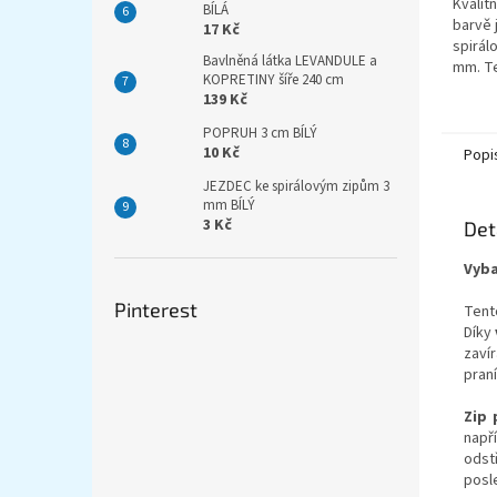
Kvalit
BÍLÁ
barvě 
17 Kč
spirálo
Bavlněná látka LEVANDULE a
mm. Te
KOPRETINY šíře 240 cm
nepos
139 Kč
galant
plynulý
POPRUH 3 cm BÍLÝ
10 Kč
Popi
JEZDEC ke spirálovým zipům 3
mm BÍLÝ
3 Kč
Det
Vyba
Pinterest
Tent
Díky
zaví
praní
Zip 
např
odst
posl