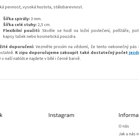
ká pevnost, vysoká hustota, stálobarevnost.
Šířka spirály:
3 mm.
Šířka celé stuhy:
2,5 cm.
Flexibilní použití:
Skvěle se hodí na ložní povlečení, polštáře, pota
kapsy tašek nebo kosmetická pouzdra.
žité doporučení:
Vezměte prosím na vědomí, že tento nekonečný pás 
statně.
K zipu doporučujeme zakoupit také dostatečný počet
jezdc
 v naší nabídce najdete v bílé i černé barvě.
k
Instagram
Informa
O nás
Jak u nás 