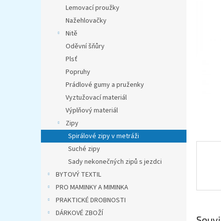
n
Lemovací proužky
e
Nažehlovačky
l
Nitě
Oděvní šňůry
Plsť
Popruhy
Prádlové gumy a pruženky
Vyztužovací materiál
Výplňový materiál
Zipy
Spirálové zipy v metráži
Suché zipy
Sady nekonečných zipů s jezdci
BYTOVÝ TEXTIL
PRO MAMINKY A MIMINKA
PRAKTICKÉ DROBNOSTI
DÁRKOVÉ ZBOŽÍ
Souvi