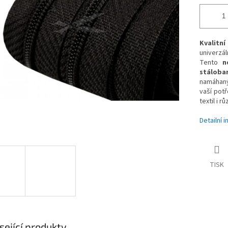
Kvalitní
univerzá
Tento
n
stáloba
namáhaný
vaší potř
textil i r
Detailní 
TISK
sející produkty