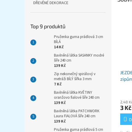
DŘEVĚNÉ DEKORACE
Top 9 produktů
Pruženka guma prádlová 3 cm
BÍLÁ
14 Kč
Bavlněná látka SASANKY modré
šíře 240 cm
139 Kč
JEZDE
Zip nekonečný spirálový v
zipů
metráži BÍLÝ šířka 3 mm
7 Kč
Bavlněná látka KVĚTINY
oranžovo fialové šíře 240 cm
2,48 K
139 Kč
3 Kč
Bavlněná látka PATCHWORK
Laura FIALOVÁ šíře 240 cm
D
139 Kč
Pruženka guma prádlová 5 cm