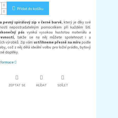
Přidat do košíku
 a pevný spirálový zip v černé barvě
, který je díky své
lnosti nepostradatelným pomocníkem při každém šití.
ekonečný pás
vyniká vysokou hustotou materiálu a
revností
, takže se na něj můžete spolehnout i u
ch výrobků. Zip vám
ustřihneme přesně na míru
podle
eby, což z něj dělá ideální volbu pro ložní prádlo, bytový
ůzné doplňky.
informace
ZEPTAT SE
HLÍDAT
SDÍLET