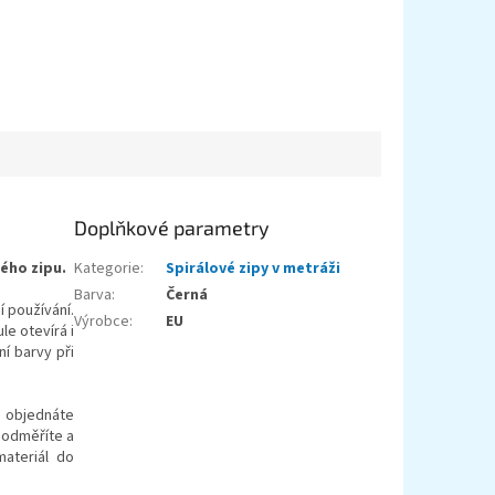
Doplňkové parametry
ého zipu.
Kategorie
:
Spirálové zipy v metráži
Barva
:
Černá
í používání.
Výrobce
:
EU
le otevírá i
í barvy při
 objednáte
 odměříte a
materiál do