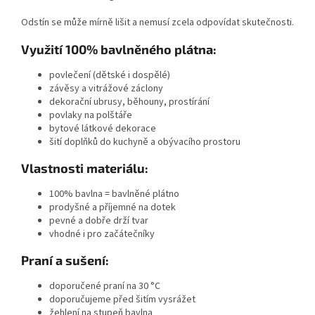
Odstín se může mírně lišit a nemusí zcela odpovídat skutečnosti.
Využití 100% bavlněného plátna:
povlečení (dětské i dospělé)
závěsy a vitrážové záclony
dekorační ubrusy, běhouny, prostírání
povlaky na polštáře
bytové látkové dekorace
šití doplňků do kuchyně a obývacího prostoru
Vlastnosti materiálu:
100% bavlna = bavlněné plátno
prodyšné a příjemné na dotek
pevné a dobře drží tvar
vhodné i pro začátečníky
Praní a sušení:
doporučené
praní na 30 °C
doporučujeme
před šitím vysrážet
žehlení na stupeň bavlna