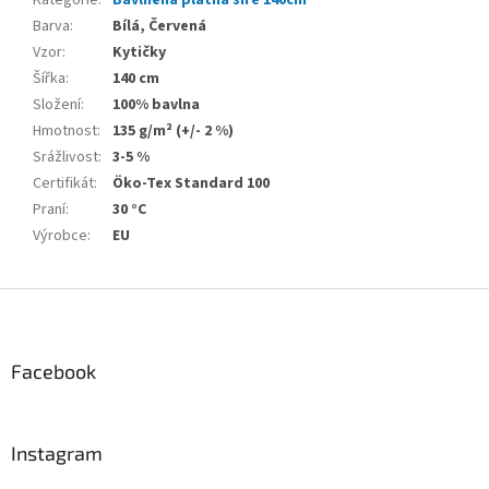
Barva
:
Bílá, Červená
Vzor
:
Kytičky
Šířka
:
140 cm
Složení
:
100% bavlna
Hmotnost
:
135 g/m² (+/- 2 %)
Srážlivost
:
3-5 %
Certifikát
:
Öko-Tex Standard 100
Praní
:
30 °C
Výrobce
:
EU
Z
á
p
a
Facebook
t
í
Instagram