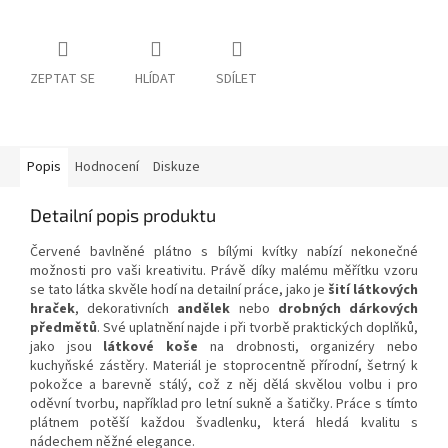
ZEPTAT SE
HLÍDAT
SDÍLET
Popis
Hodnocení
Diskuze
Detailní popis produktu
Červené bavlněné plátno s bílými kvítky nabízí nekonečné
možnosti pro vaši kreativitu. Právě díky malému měřítku vzoru
se tato látka skvěle hodí na detailní práce, jako je
šití látkových
hraček
, dekorativních
andělek
nebo
drobných dárkových
předmětů
. Své uplatnění najde i při tvorbě praktických doplňků,
jako jsou
látkové koše
na drobnosti, organizéry nebo
kuchyňské zástěry. Materiál je stoprocentně přírodní, šetrný k
pokožce a barevně stálý, což z něj dělá skvělou volbu i pro
oděvní tvorbu, například pro letní sukně a šatičky. Práce s tímto
plátnem potěší každou švadlenku, která hledá kvalitu s
nádechem něžné elegance.