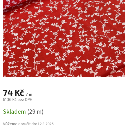
74 Kč
/ m
61,16 Kč bez DPH
Měrná
Skladem
(29 m)
cena:
Můžeme doručit do:
12.8.2026