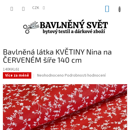
Přejít
NÁKUP
na
CZK
obsah
KOŠÍK
Bavlněná látka KVĚTINY Nina na
ČERVENÉM šíře 140 cm
140KKL61
Průměrné
Neohodnoceno
Podrobnosti hodnocení
Více za méně
hodnocení
produktu
je
0,0
z
5
hvězdiček.