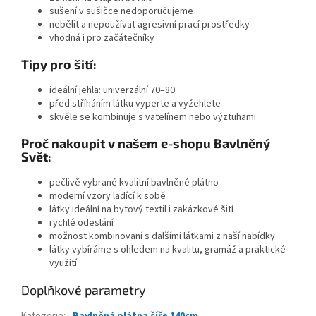
sušení v sušičce nedoporučujeme
nebělit a nepoužívat agresivní prací prostředky
vhodná i pro začátečníky
Tipy pro šití:
ideální jehla:
univerzální 70–80
před stříháním látku vyperte a vyžehlete
skvěle se kombinuje s vatelínem nebo výztuhami
Proč nakoupit v našem e-shopu Bavlněný
Svět:
pečlivě vybrané kvalitní bavlněné plátno
moderní vzory ladící k sobě
látky ideální na bytový textil i zakázkové šití
rychlé odeslání
možnost kombinovaní s dalšími látkami z naší nabídky
látky vybíráme s ohledem na kvalitu, gramáž a praktické
využití
Doplňkové parametry
Kategorie
:
Bavlněná plátna šíře 140cm