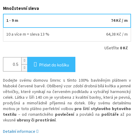
Množstevní sleva
1 - 9 m
74 Kč
/ m
10 a více m = sleva 13 %
64,38 Kč
/ m
Ušetříte
0 Kč
Přidat do košíku
Dodejte svému domovu šmrnc s tímto 100% bavlněným plátnem v
hluboké červené barvě. Oblíbený vzor zdobí drobná bílá kvítka a jemné
větvičky, které vynikají na červeném podkladu a vytvářejí harmonický
celek. Látka v šíři 140 cm je vyrobena z kvalitní bavlny, která je pevná,
prodyšná a mimořádně příjemná na dotek. Díky svému detailnímu
motivu je toto plátno perfektní volbou
pro šití stylového bytového
textilu
– od romantického
povlečení
a povlaků na
polštáře
až po
vkusné
ubrusy či prostírání
.
Detailní informace