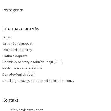
í
Instagram
Informace pro vás
O nás
Jak u nás nakupovat
Obchodní podmínky
Platba a doprava
Podmínky ochrany osobních údajů (GDPR)
Reklamace a vrácení zboží
Den otevřených dveří
Detail objednávky, odstoupení od kupní smlouvy
Kontakt
info
@
bavlnenysvet.cz