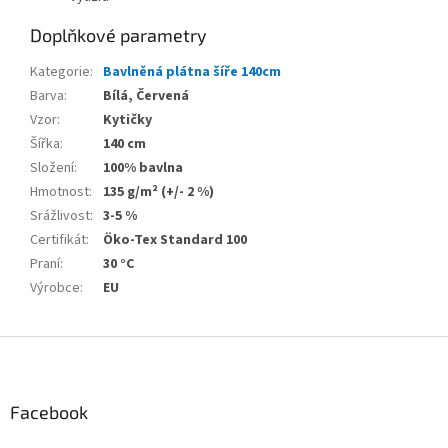
Doplňkové parametry
Kategorie
:
Bavlněná plátna šíře 140cm
Barva
:
Bílá, Červená
Vzor
:
Kytičky
Šířka
:
140 cm
Složení
:
100% bavlna
Hmotnost
:
135 g/m² (+/- 2 %)
Srážlivost
:
3-5 %
Certifikát
:
Öko-Tex Standard 100
Praní
:
30 °C
Výrobce
:
EU
Z
á
p
a
Facebook
t