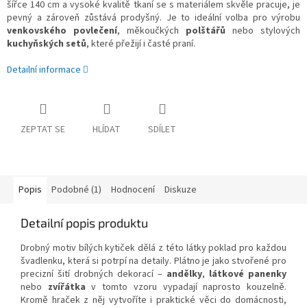
šířce 140 cm a vysoké kvalitě tkaní se s materiálem skvěle pracuje,
je
pevný a zároveň zůstává prodyšný.
Je to ideální volba pro výrobu
venkovského povlečení
,
měkoučkých
polštářů
nebo stylových
kuchyňských setů
,
které přežijí i časté praní.
Detailní informace
ZEPTAT SE
HLÍDAT
SDÍLET
Popis
Podobné (1)
Hodnocení
Diskuze
Detailní popis produktu
Drobný motiv bílých kytiček dělá z této látky poklad pro každou
švadlenku, která si potrpí na detaily. Plátno je jako stvořené pro
precizní šití drobných dekorací –
andělky
,
látkové panenky
nebo
zvířátka
v tomto vzoru vypadají naprosto kouzelně.
Kromě hraček z něj vytvoříte i praktické věci do domácnosti,