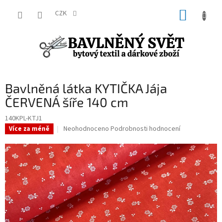
Přejít
NÁKUP
na
CZK
obsah
KOŠÍK
Bavlněná látka KYTIČKA Jája
ČERVENÁ šíře 140 cm
140KPL-KTJ1
Průměrné
Neohodnoceno
Podrobnosti hodnocení
Více za méně
hodnocení
produktu
je
0,0
z
5
hvězdiček.