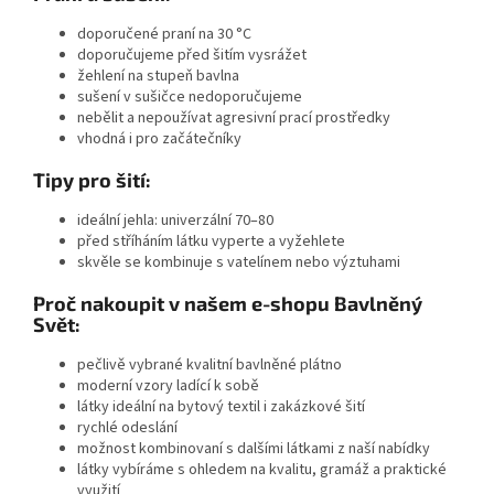
doporučené
praní na 30 °C
doporučujeme
před šitím vysrážet
žehlení na stupeň bavlna
sušení v sušičce nedoporučujeme
nebělit a nepoužívat agresivní prací prostředky
vhodná i pro začátečníky
Tipy pro šití:
ideální jehla:
univerzální 70–80
před stříháním látku vyperte a vyžehlete
skvěle se kombinuje s vatelínem nebo výztuhami
Proč nakoupit v našem e-shopu Bavlněný
Svět:
pečlivě vybrané kvalitní bavlněné plátno
moderní vzory ladící k sobě
látky ideální na bytový textil i zakázkové šití
rychlé odeslání
možnost kombinovaní s dalšími látkami z naší nabídky
látky vybíráme s ohledem na kvalitu, gramáž a praktické
využití