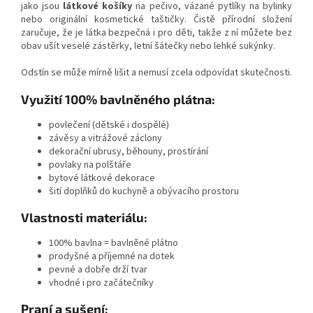
jako jsou
látkové košíky
na pečivo, vázané pytlíky na bylinky
nebo originální kosmetické taštičky. Čistě přírodní složení
zaručuje, že je látka bezpečná i pro děti, takže z ní můžete bez
obav ušít veselé zástěrky, letní šátečky nebo lehké sukýnky.
Odstín se může mírně lišit a nemusí zcela odpovídat skutečnosti.
Využití 100% bavlněného plátna:
povlečení (dětské i dospělé)
závěsy a vitrážové záclony
dekorační ubrusy, běhouny, prostírání
povlaky na polštáře
bytové látkové dekorace
šití doplňků do kuchyně a obývacího prostoru
Vlastnosti materiálu:
100% bavlna = bavlněné plátno
prodyšné a příjemné na dotek
pevné a dobře drží tvar
vhodné i pro začátečníky
Praní a sušení: