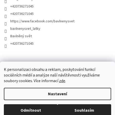
+420736271045
+420736271045
https://www.facebook.com/bavlnenysvet
bavlnenysvet_latky
Bavlněný svět
+420736271045
K personalizaci obsahu a reklam, poskytování funkcí
sociálních médií a analýze naší návštěvnosti využíváme
soubory cookies. Více informací
zde
.
Vytvořil Shoptet
Nastavení
Copyright 2026
Bavlněný Svět
. Všechna práva vyhrazena.
Upravit
nastavení cookies
Odmítnout
Souhlasím