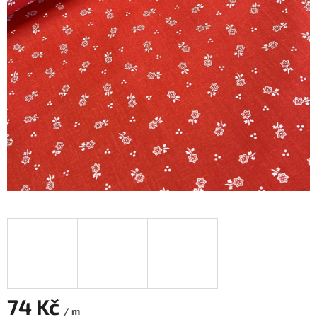
74 Kč
/ m