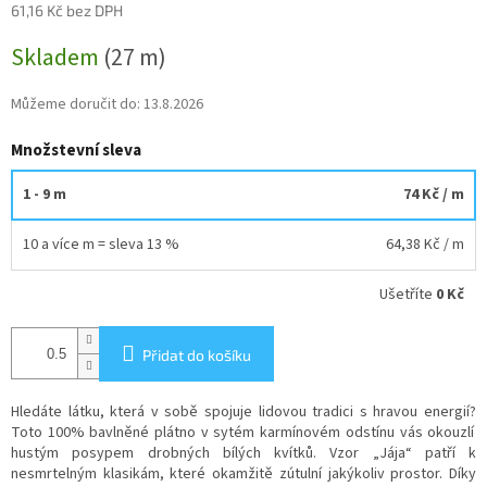
61,16 Kč bez DPH
Měrná
Skladem
(27 m)
cena:
Můžeme doručit do:
13.8.2026
Množstevní sleva
1 - 9 m
74 Kč
/ m
10 a více m = sleva 13 %
64,38 Kč
/ m
Ušetříte
0 Kč
Přidat do košíku
Hledáte látku,
která v sobě spojuje lidovou tradici s hravou energií?
Toto 100% bavlněné plátno v sytém karmínovém odstínu vás okouzlí
hustým posypem drobných bílých kvítků.
Vzor „Jája“ patří k
nesmrtelným klasikám,
které okamžitě zútulní jakýkoliv prostor.
Díky