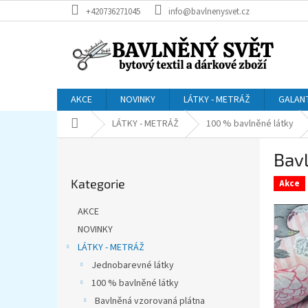
Přejít
+420736271045
info@bavlnenysvet.cz
na
obsah
AKCE
NOVINKY
LÁTKY - METRÁŽ
GALAN
Domů
LÁTKY - METRÁŽ
100 % bavlněné látky
P
Bav
o
Přeskočit
s
Kategorie
kategorie
Akce
t
r
AKCE
a
NOVINKY
n
LÁTKY - METRÁŽ
n
í
Jednobarevné látky
p
100 % bavlněné látky
a
Bavlněná vzorovaná plátna