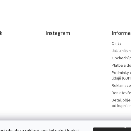
k
Instagram
Informa
O nás
Jak u nás 
Obchodní 
Platba a d
Podmínky 
údajů (GDP
Reklamace 
Den otevře
Detail obj
od kupní s
aci obsahu a reklam, poskytování funkcí