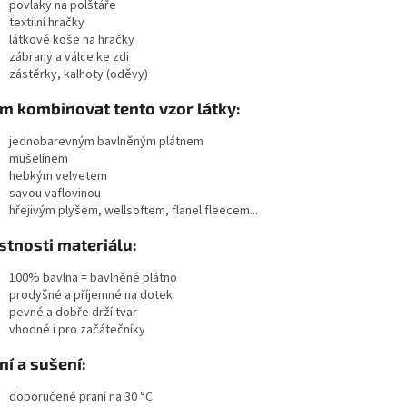
povlaky na polštáře
textilní hračky
látkové koše na hračky
zábrany a válce ke zdi
zástěrky, kalhoty (oděvy)
ím kombinovat tento vzor látky:
jednobarevným bavlněným plátnem
mušelínem
hebkým velvetem
savou vaflovinou
hřejivým plyšem, wellsoftem, flanel fleecem...
stnosti materiálu:
100% bavlna = bavlněné plátno
prodyšné a příjemné na dotek
pevné a dobře drží tvar
vhodné i pro začátečníky
ní a sušení:
doporučené
praní na 30 °C