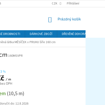
BA A DOPRAVA
PODMÍNKY OCHRANY OSOBNÍCH ÚDAJŮ (GDPR)
CZK
Přihlášení
REKL
NÁKUPNÍ
Prázdný košík
KOŠÍK
KÉ DROBNOSTI
DÁRKOVÉ ZBOŽÍ
DŘEVĚNÉ DEKORACE
KO
něná látka MĚSÍČEK v PRUHU šíře 160 cm
 cm
160MSVPR
33 %
Kč
/ m
 bez DPH
dem
(10,5 m)
oručit do:
12.8.2026