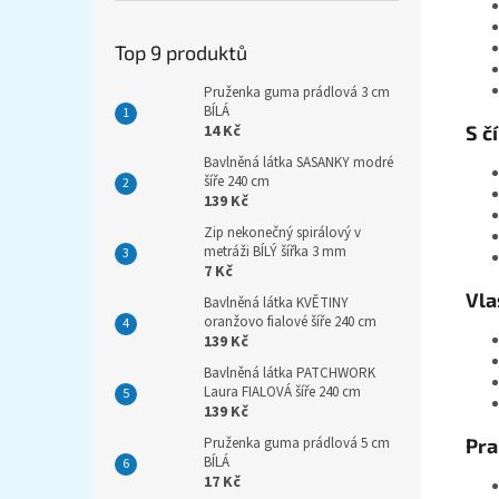
Top 9 produktů
Pruženka guma prádlová 3 cm
BÍLÁ
S č
14 Kč
Bavlněná látka SASANKY modré
šíře 240 cm
139 Kč
Zip nekonečný spirálový v
metráži BÍLÝ šířka 3 mm
7 Kč
Vla
Bavlněná látka KVĚTINY
oranžovo fialové šíře 240 cm
139 Kč
Bavlněná látka PATCHWORK
Laura FIALOVÁ šíře 240 cm
139 Kč
Pra
Pruženka guma prádlová 5 cm
BÍLÁ
17 Kč