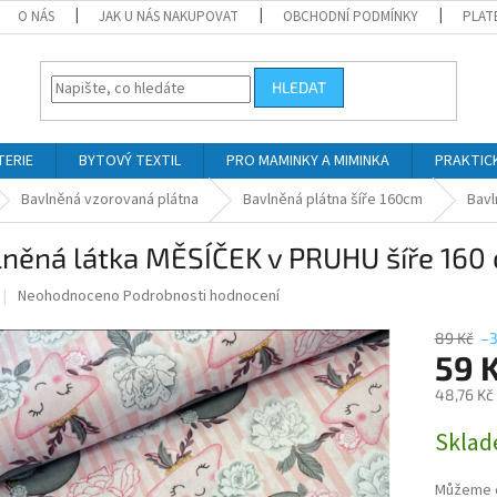
O NÁS
JAK U NÁS NAKUPOVAT
OBCHODNÍ PODMÍNKY
PLAT
HLEDAT
TERIE
BYTOVÝ TEXTIL
PRO MAMINKY A MIMINKA
PRAKTIC
Bavlněná vzorovaná plátna
Bavlněná plátna šíře 160cm
Bavl
lněná látka MĚSÍČEK v PRUHU šíře 160
Průměrné
Neohodnoceno
Podrobnosti hodnocení
hodnocení
produktu
89 Kč
–
je
59 
0,0
48,76 Kč
z
5
Měrná
Skla
hvězdiček.
cena:
Můžeme d