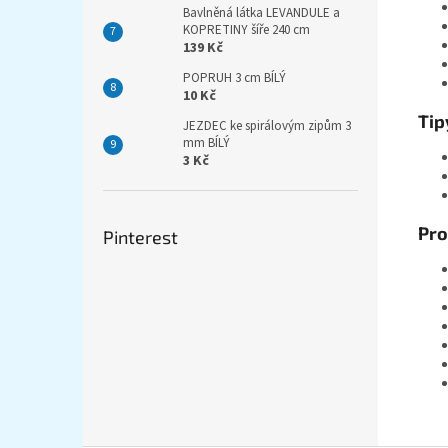
Bavlněná látka LEVANDULE a
KOPRETINY šíře 240 cm
139 Kč
POPRUH 3 cm BÍLÝ
10 Kč
Tip
JEZDEC ke spirálovým zipům 3
mm BÍLÝ
3 Kč
Pro
Pinterest