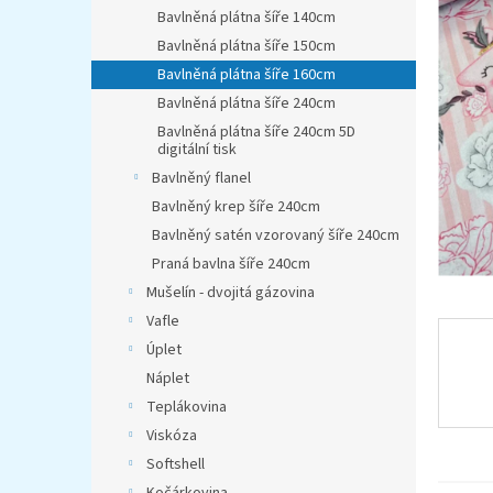
n
Bavlněná plátna šíře 140cm
e
Bavlněná plátna šíře 150cm
l
Bavlněná plátna šíře 160cm
Bavlněná plátna šíře 240cm
Bavlněná plátna šíře 240cm 5D
digitální tisk
Bavlněný flanel
Bavlněný krep šíře 240cm
Bavlněný satén vzorovaný šíře 240cm
Praná bavlna šíře 240cm
Mušelín - dvojitá gázovina
Vafle
Úplet
Náplet
Teplákovina
Viskóza
Softshell