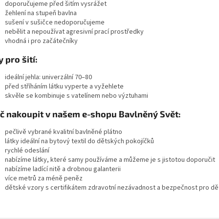
doporučujeme
před šitím vysrážet
žehlení na stupeň bavlna
sušení v sušičce nedoporučujeme
nebělit a nepoužívat agresivní prací prostředky
vhodná i pro začátečníky
y pro šití:
ideální jehla:
univerzální 70–80
před stříháním látku vyperte a vyžehlete
skvěle se kombinuje s vatelínem nebo výztuhami
č nakoupit v našem e-shopu Bavlněný Svět:
pečlivě vybrané kvalitní bavlněné plátno
látky ideální na bytový textil do dětských pokojíčků
rychlé odeslání
nabízíme látky, které samy používáme a můžeme je s jistotou doporučit
nabízíme ladící nitě a drobnou galanterii
více metrů za méně peněz
dětské vzory s certifikátem zdravotní nezávadnost a bezpečnost pro děti