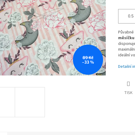
Půvabné
měsíčku
disponuj
maximáln
ideální v
89 Kč
–33 %
Detailní 
TISK