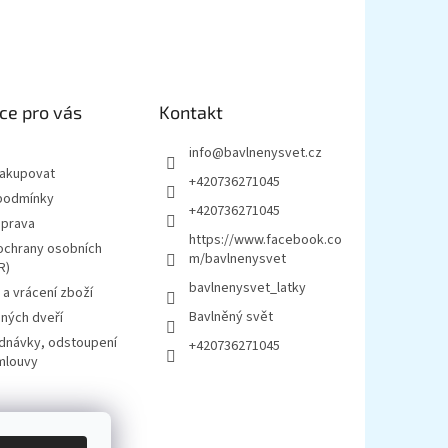
ce pro vás
Kontakt
info
@
bavlnenysvet.cz
nakupovat
+420736271045
podmínky
+420736271045
oprava
https://www.facebook.co
ochrany osobních
m/bavlnenysvet
R)
bavlnenysvet_latky
a vrácení zboží
Bavlněný svět
ných dveří
ednávky, odstoupení
+420736271045
mlouvy