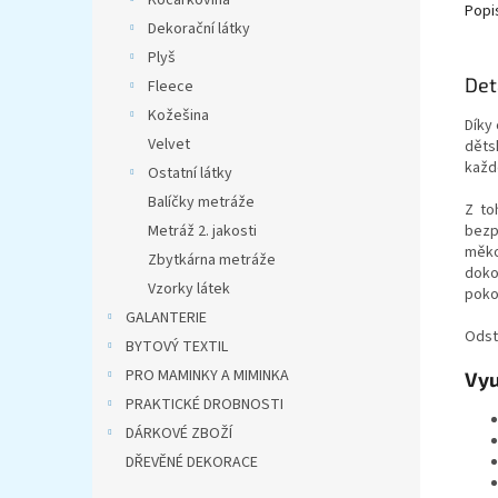
Kočárkovina
Popi
Dekorační látky
Plyš
Det
Fleece
Kožešina
Díky 
Velvet
děts
každé
Ostatní látky
Balíčky metráže
Z to
bezp
Metráž 2. jakosti
měk
Zbytkárna metráže
dokon
Vzorky látek
poko
GALANTERIE
Odst
BYTOVÝ TEXTIL
PRO MAMINKY A MIMINKA
Vyu
PRAKTICKÉ DROBNOSTI
DÁRKOVÉ ZBOŽÍ
DŘEVĚNÉ DEKORACE