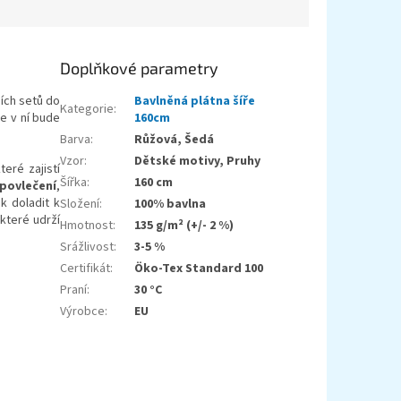
Doplňkové parametry
ních setů do
Bavlněná plátna šíře
Kategorie
:
e v ní bude
160cm
Barva
:
Růžová, Šedá
Vzor
:
Dětské motivy, Pruhy
které zajistí
Šířka
:
160 cm
povlečení
,
k doladit k
Složení
:
100% bavlna
 které udrží
Hmotnost
:
135 g/m² (+/- 2 %)
Srážlivost
:
3-5 %
Certifikát
:
Öko-Tex Standard 100
Praní
:
30 °C
Výrobce
:
EU