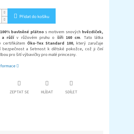
Přidat do košíku
100% bavlněné plátno
s motivem snových
hvězdiček,
 a růží
v růžovém pruhu
o
šíři 160 cm
. Tato látka
e certifikátem
Öko-Tex Standard 100
, který zaručuje
í bezpečnost a šetrnost k dětské pokožce, což ji činí
olbou pro šití výbavičky pro malé princezny.
informace
ZEPTAT SE
HLÍDAT
SDÍLET