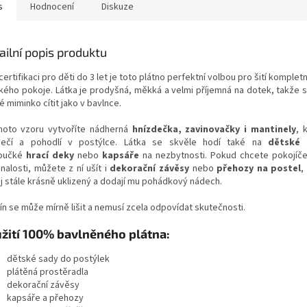
s
Hodnocení
Diskuze
ailní popis produktu
certifikaci pro děti do 3 let je toto plátno perfektní volbou pro šití komplet
kého pokoje. Látka je prodyšná, měkká a velmi příjemná na dotek, takže s
 miminko cítit jako v bavlnce.
hoto vzoru vytvoříte nádherná
hnízdečka, zavinovačky i mantinely
, 
ečí a pohodlí v postýlce. Látka se skvěle hodí také na
dětské 
oučké
hrací deky
nebo
kapsáře
na nezbytnosti. Pokud chcete pokojíče
alosti, můžete z ní ušít i
dekorační závěsy
nebo
přehozy na postel
,
j stále krásně uklizený a dodají mu pohádkový nádech.
ín se může mírně lišit a nemusí zcela odpovídat skutečnosti.
žití 100% bavlněného plátna:
dětské sady do postýlek
plátěná prostěradla
dekorační závěsy
kapsáře a přehozy