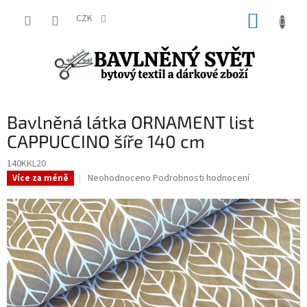
Přejít
NÁKUP
na
CZK
obsah
KOŠÍK
Bavlněná látka ORNAMENT list
CAPPUCCINO šíře 140 cm
140KKL20
Průměrné
Neohodnoceno
Podrobnosti hodnocení
Více za méně
hodnocení
produktu
je
0,0
z
5
hvězdiček.