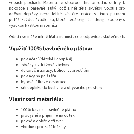
větších plochách. Materiál je stoprocentně přírodní, šetrný k
pokožce a barevně stálý, což z něj dělá skvělou volbu i pro
oděvní doplňky nebo lehké zástěry. Práce s tímto plátnem
potěší každou švadlenku, která hledá originální design spojený s
vysokou kvalitou materiálu.
Odstín se může mírně lišit a nemusí zcela odpovídat skutečnosti.
Využití 100% bavlněného plátna:
povlečení (dětské i dospělé)
závěsy a vitrážové záclony
dekorační ubrusy, běhouny, prostírání
povlaky na polštáře
bytové látkové dekorace
šití doplňků do kuchyně a obývacího prostoru
Vlastnosti materiálu:
100% bavlna = bavlněné plátno
prodyšné a příjemné na dotek
pevné a dobře drží tvar
vhodné i pro začátečníky