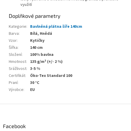
využití
Doplňkové parametry
Kategorie
:
Bavlněná plátna šíře 140cm
Barva
:
Bílá, Hnědá
Vzor
:
Kytičky
Šířka
:
140 cm
Složení
:
100% bavlna
Hmotnost
:
135 g/m² (+/- 2 %)
Srážlivost
:
3-5 %
Certifikát
:
Öko-Tex Standard 100
Praní
:
30 °C
Výrobce
:
EU
Z
á
p
a
Facebook