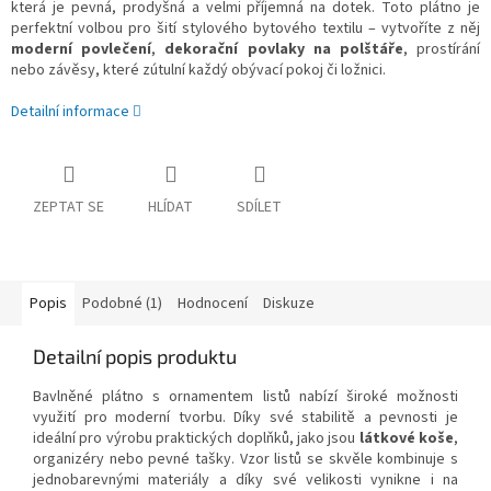
která je pevná, prodyšná a velmi příjemná na dotek. Toto plátno je
perfektní volbou pro šití stylového bytového textilu – vytvoříte z něj
moderní povlečení
,
dekorační povlaky na polštáře
,
prostírání
nebo závěsy, které zútulní každý obývací pokoj či ložnici.
Detailní informace
ZEPTAT SE
HLÍDAT
SDÍLET
Popis
Podobné (1)
Hodnocení
Diskuze
Detailní popis produktu
Bavlněné plátno s ornamentem listů nabízí široké možnosti
využití pro moderní tvorbu. Díky své stabilitě a pevnosti je
ideální pro výrobu praktických doplňků, jako jsou
látkové koše
,
organizéry nebo pevné tašky. Vzor listů se skvěle kombinuje s
jednobarevnými materiály a díky své velikosti vynikne i na