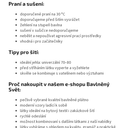
Praní a sušení:
doporučené
praní na 30 °C
doporučujeme
před šitím vysrážet
žehlení na stupeň bavlna
sušení v sušičce nedoporučujeme
nebělit a nepoužívat agresivní prací prostředky
vhodná i pro začátečníky
Tipy pro šití:
ideální jehla:
univerzální 70–80
před stříháním látku vyperte a vyžehlete
skvěle se kombinuje s vatelínem nebo výztuhami
Proč nakoupit v našem e-shopu Bavlněný
Svět:
pečlivě vybrané kvalitní bavlněné plátno
moderní vzory ladící k sobě
látky ideální na bytový textil i zakázkové šití
rychlé odeslání
možnost kombinovaní s dalšími látkami z naší nabídky
látky vybíráme s ohledem na kvalitu, gramáž a praktické