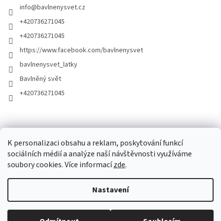
info
@
bavlnenysvet.cz
+420736271045
+420736271045
https://www.facebook.com/bavlnenysvet
bavlnenysvet_latky
Bavlněný svět
+420736271045
K personalizaci obsahu a reklam, poskytování funkcí
sociálních médií a analýze naší návštěvnosti využíváme
soubory cookies. Více informací
zde
.
Vytvořil Shoptet
Nastavení
Copyright 2026
Bavlněný Svět
. Všechna práva vyhrazena.
Upravit
nastavení cookies