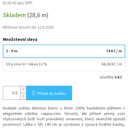
61,16 Kč bez DPH
Měrná
Skladem
(28,6 m)
cena:
Můžeme doručit do:
12.8.2026
Množstevní sleva
1 - 9 m
74 Kč
/ m
10 a více m = sleva 13 %
64,38 Kč
/ m
Ušetříte
0 Kč
Přidat do košíku
Dodejte svému domovu šmrnc s tímto 100% bavlněným plátnem v
elegantním odstínu cappuccino. Výrazný, ale přitom jemný vzor
stylizovaných listů tvoří pravidelný ornament, který okamžitě upoutá
pozornost. Látka v šíři 140 cm je vyrobena z vysoce kvalitní bavlny,