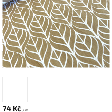
74 Kč
/ m