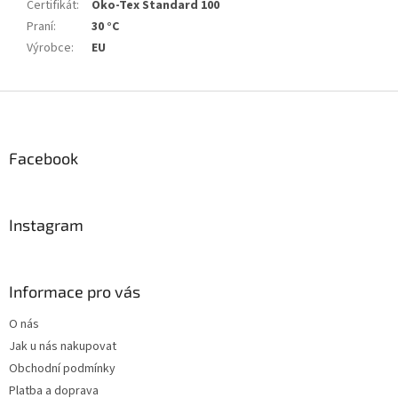
Certifikát
:
Öko-Tex Standard 100
Praní
:
30 °C
Výrobce
:
EU
Z
á
p
a
Facebook
t
í
Instagram
Informace pro vás
O nás
Jak u nás nakupovat
Obchodní podmínky
Platba a doprava