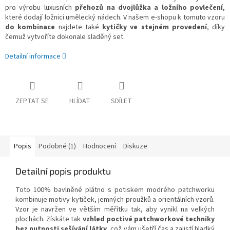
pro výrobu luxusních
přehozů na dvojlůžka a ložního povlečení
,
které dodají ložnici umělecký nádech. V našem e-shopu k tomuto vzoru
do kombinace
najdete také
kytičky ve stejném provedení
, díky
čemuž vytvoříte dokonale sladěný set.
Detailní informace
ZEPTAT SE
HLÍDAT
SDÍLET
Popis
Podobné (1)
Hodnocení
Diskuze
Detailní popis produktu
Toto 100% bavlněné plátno s potiskem modrého patchworku
kombinuje motivy kytiček, jemných proužků a orientálních vzorů.
Vzor je navržen ve větším měřítku tak, aby vynikl na velkých
plochách. Získáte tak
vzhled poctivé patchworkové techniky
bez nutnosti sešívání látky
, což vám ušetří čas a zajistí hladký