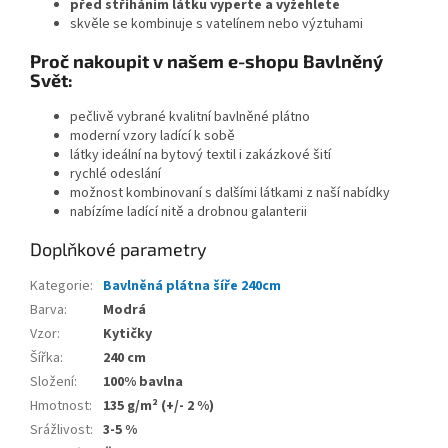
před stříháním látku vyperte a vyžehlete
skvěle se kombinuje s vatelínem nebo výztuhami
Proč nakoupit v našem e-shopu Bavlněný
Svět:
pečlivě vybrané kvalitní bavlněné plátno
moderní vzory ladící k sobě
látky ideální na bytový textil i zakázkové šití
rychlé odeslání
možnost kombinovaní s dalšími látkami z naší nabídky
nabízíme ladící nitě a drobnou galanterii
Doplňkové parametry
Kategorie
:
Bavlněná plátna šíře 240cm
Barva
:
Modrá
Vzor
:
Kytičky
Šířka
:
240 cm
Složení
:
100% bavlna
Hmotnost
:
135 g/m² (+/- 2 %)
Srážlivost
:
3-5 %