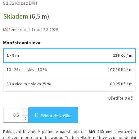
98,35 Kč bez DPH
Měrná
Skladem
(6,5 m)
cena:
Můžeme doručit do:
12.8.2026
Množstevní sleva
1 - 9 m
119 Kč
/ m
10 - 29 m = sleva 10 %
107,10 Kč
/ m
30 a více m = sleva 25 %
89,25 Kč
/ m
Ušetříte
0 Kč
Přidat do košíku
Exkluzivní bavlněné plátno v nadstandardní
šíři 240 cm
s výrazným
motivem modrého patchworku. Tento velkoformátový vzor je ideální