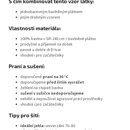
S čím kombinovat tento vzor látky:
jednobarevným bavlněným plátnem
jiným drobným vzorem
Vlastnosti materiálu:
100% bavlna v šíři 240 cm = bavlněné plátno
prodyšné a příjemné na dotek
pevné a dobře drží tvar
vhodné i pro začátečníky
Praní a sušení:
doporučené
praní na 30 °C
doporučujeme
před šitím vysrážet
žehlení na stupeň bavlna
sušení v sušičce nedoporučujeme
nebělit a nepoužívat agresivní prací prostředky
vhodná i pro začátečníky
Tipy pro šití:
ideální jehla:
univerzální 70–80