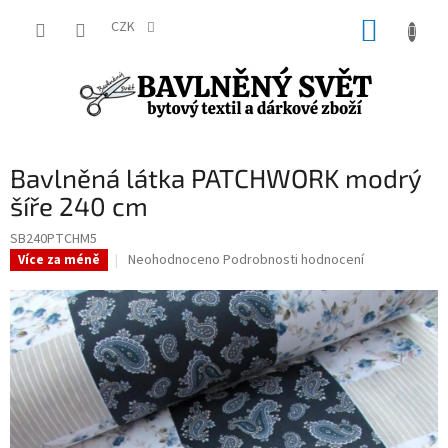
Přejít
NÁKUP
na
CZK
obsah
KOŠÍK
Bavlněná látka PATCHWORK modrý
šíře 240 cm
SB240PTCHM5
Průměrné
Neohodnoceno
Podrobnosti hodnocení
Více za méně
hodnocení
produktu
je
0,0
z
5
hvězdiček.