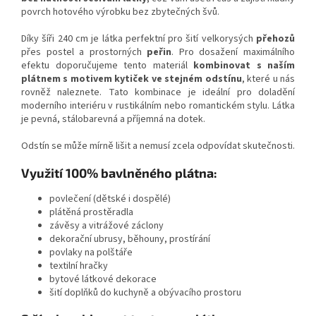
povrch hotového výrobku bez zbytečných švů.
Díky šíři 240 cm je látka perfektní pro šití velkorysých
přehozů
přes postel a prostorných
peřin
. Pro dosažení maximálního
efektu doporučujeme tento materiál
kombinovat s naším
plátnem s motivem kytiček ve stejném odstínu
, které u nás
rovněž naleznete. Tato kombinace je ideální pro doladění
moderního interiéru v rustikálním nebo romantickém stylu. Látka
je pevná, stálobarevná a příjemná na dotek.
Odstín se může mírně lišit a nemusí zcela odpovídat skutečnosti.
Využití 100% bavlněného plátna:
povlečení (dětské i dospělé)
plátěná prostěradla
závěsy a vitrážové záclony
dekorační ubrusy, běhouny, prostírání
povlaky na polštáře
textilní hračky
bytové látkové dekorace
šití doplňků do kuchyně a obývacího prostoru