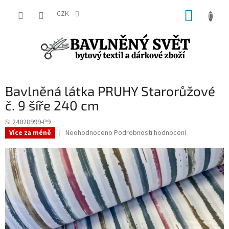
Přejít
NÁKUP
na
CZK
obsah
KOŠÍK
Bavlněná látka PRUHY Starorůžové
č. 9 šíře 240 cm
SL24028999-P9
Průměrné
Neohodnoceno
Podrobnosti hodnocení
Více za méně
hodnocení
produktu
je
0,0
z
5
hvězdiček.