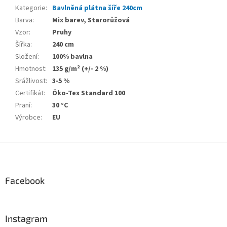
Kategorie
:
Bavlněná plátna šíře 240cm
Barva
:
Mix barev, Starorůžová
Vzor
:
Pruhy
Šířka
:
240 cm
Složení
:
100% bavlna
Hmotnost
:
135 g/m² (+/- 2 %)
Srážlivost
:
3-5 %
Certifikát
:
Öko-Tex Standard 100
Praní
:
30 °C
Výrobce
:
EU
Z
á
p
a
Facebook
t
í
Instagram