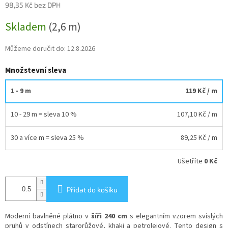
98,35 Kč bez DPH
Měrná
Skladem
(2,6 m)
cena:
Můžeme doručit do:
12.8.2026
Množstevní sleva
1 - 9 m
119 Kč
/ m
10 - 29 m = sleva 10 %
107,10 Kč
/ m
30 a více m = sleva 25 %
89,25 Kč
/ m
Ušetříte
0 Kč
Přidat do košíku
Moderní bavlněné plátno v
šíři 240 cm
s elegantním vzorem svislých
pruhů v odstínech starorůžové, khaki a petrolejové. Tento design s