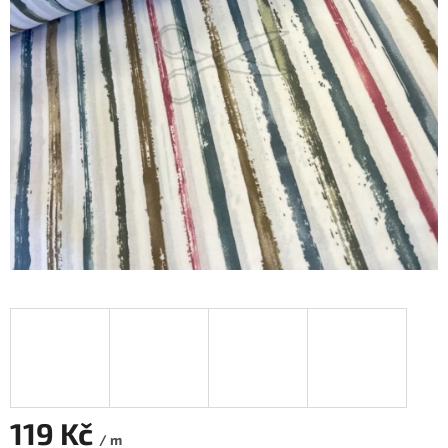
119 Kč
/ m