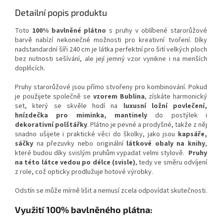
Detailní popis produktu
Toto
100% bavlněné plátno
s pruhy v oblíbené starorůžové
barvě nabízí nekonečné možnosti pro kreativní tvoření. Díky
nadstandardní šíři 240 cm je látka perfektní pro šití velkých ploch
bez nutnosti sešívání, ale její jemný vzor vynikne i na menších
doplňcích.
Pruhy starorůžové jsou přímo stvořeny pro kombinování. Pokud
je použijete společně se
vzorem Bublina
, získáte harmonický
set, který se skvěle hodí na
luxusní ložní povlečení,
hnízdečka pro miminka, mantinely
do postýlek i
dekorativní polštářky
. Plátno je pevné a prodyšné, takže z něj
snadno ušijete i praktické věci do školky, jako jsou
kapsáře,
sáčky
na přezuvky nebo originální
látkové obaly na knihy
,
které budou díky svislým pruhům vypadat velmi stylově.
Pruhy
na této látce vedou po délce (svisle)
, tedy ve směru odvíjení
z role, což opticky prodlužuje hotové výrobky.
Odstín se může mírně lišit a nemusí zcela odpovídat skutečnosti.
Využití 100% bavlněného plátna: