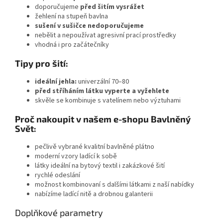
doporučujeme
před šitím vysrážet
žehlení na stupeň bavlna
sušení v sušičce nedoporučujeme
nebělit a nepoužívat agresivní prací prostředky
vhodná i pro začátečníky
Tipy pro šití:
ideální jehla:
univerzální 70–80
před stříháním látku vyperte a vyžehlete
skvěle se kombinuje s vatelínem nebo výztuhami
Proč nakoupit v našem e-shopu Bavlněný
Svět:
pečlivě vybrané kvalitní bavlněné plátno
moderní vzory ladící k sobě
látky ideální na bytový textil i zakázkové šití
rychlé odeslání
možnost kombinovaní s dalšími látkami z naší nabídky
nabízíme ladící nitě a drobnou galanterii
Doplňkové parametry