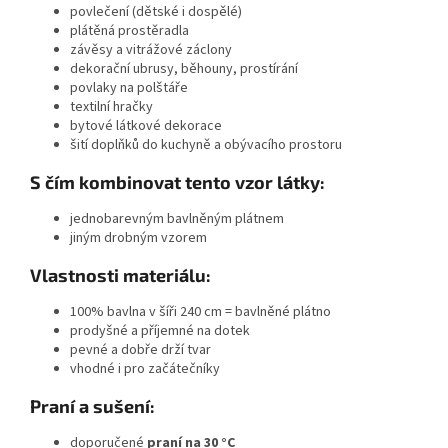
povlečení (dětské i dospělé)
plátěná prostěradla
závěsy a vitrážové záclony
dekorační ubrusy, běhouny, prostírání
povlaky na polštáře
textilní hračky
bytové látkové dekorace
šití doplňků do kuchyně a obývacího prostoru
S čím kombinovat tento vzor látky:
jednobarevným bavlněným plátnem
jiným drobným vzorem
Vlastnosti materiálu:
100% bavlna v šíři 240 cm = bavlněné plátno
prodyšné a příjemné na dotek
pevné a dobře drží tvar
vhodné i pro začátečníky
Praní a sušení:
doporučené
praní na 30 °C