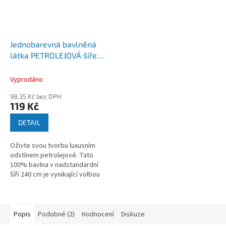
Jednobarevná bavlněná
látka PETROLEJOVÁ šíře
240 cm
Vyprodáno
98,35 Kč bez DPH
119 Kč
DETAIL
Oživte svou tvorbu luxusním
odstínem petrolejové. Tato
100% bavlna v nadstandardní
šíři 240 cm je vynikající volbou
pro šití moderního bytového
textilu i dětského oblečení bez...
Popis
Podobné (2)
Hodnocení
Diskuze