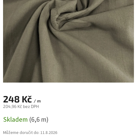
248 Kč
/ m
204,96 Kč bez DPH
Měrná
Skladem
(6,6 m)
cena:
Můžeme doručit do:
11.8.2026