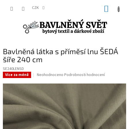
Přejít
NÁKUP
na
CZK
obsah
KOŠÍK
Bavlněná látka s příměsí lnu ŠEDÁ
šíře 240 cm
SE240LENSD
Průměrné
Neohodnoceno
Podrobnosti hodnocení
Více za méně
hodnocení
produktu
je
0,0
z
5
hvězdiček.