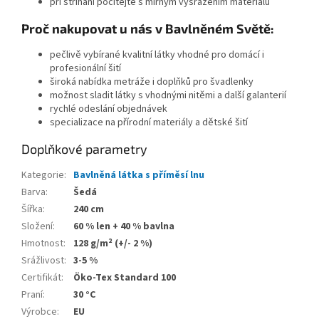
při stříhání počítejte s mírným vysrážením materiálu
Proč nakupovat u nás v Bavlněném Světě:
pečlivě vybírané kvalitní látky vhodné pro domácí i
profesionální šití
široká nabídka metráže i doplňků pro švadlenky
možnost sladit látky s vhodnými nitěmi a další galanterií
rychlé odeslání objednávek
specializace na přírodní materiály a dětské šití
Doplňkové parametry
Kategorie
:
Bavlněná látka s příměsí lnu
Barva
:
Šedá
Šířka
:
240 cm
Složení
:
60 % len + 40 % bavlna
Hmotnost
:
128 g/m² (+/- 2 %)
Srážlivost
:
3-5 %
Certifikát
:
Öko-Tex Standard 100
Praní
:
30 °C
Výrobce
:
EU