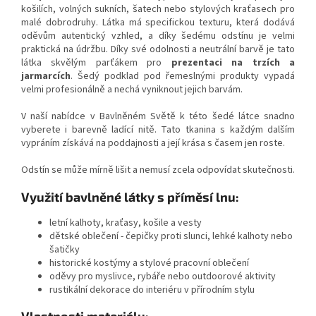
košilích, volných sukních, šatech nebo stylových kraťasech pro
malé dobrodruhy. Látka má specifickou texturu, která dodává
oděvům autentický vzhled, a díky šedému odstínu je velmi
praktická na údržbu. Díky své odolnosti a neutrální barvě je tato
látka skvělým parťákem pro
prezentaci na trzích a
jarmarcích
. Šedý podklad pod řemeslnými produkty vypadá
velmi profesionálně a nechá vyniknout jejich barvám.
V naší nabídce v Bavlněném Světě k této šedé látce snadno
vyberete i barevně ladící nitě. Tato tkanina s každým dalším
vypráním získává na poddajnosti a její krása s časem jen roste.
Odstín se může mírně lišit a nemusí zcela odpovídat skutečnosti.
Využití bavlněné látky s příměsí lnu:
letní kalhoty, kraťasy, košile a vesty
dětské oblečení - čepičky proti slunci, lehké kalhoty nebo
šatičky
historické kostýmy a stylové pracovní oblečení
oděvy pro myslivce, rybáře nebo outdoorové aktivity
rustikální dekorace do interiéru v přírodním stylu
Vlastnosti materiálu: