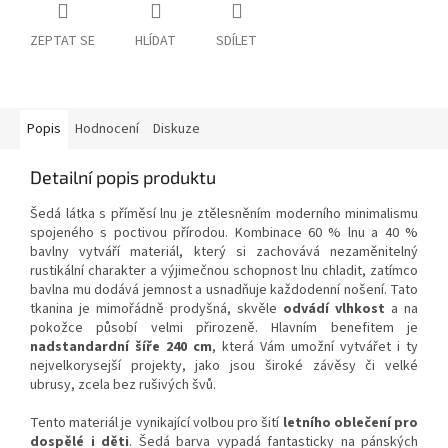
ZEPTAT SE
HLÍDAT
SDÍLET
Popis
Hodnocení
Diskuze
Detailní popis produktu
Šedá látka s příměsí lnu je ztělesněním moderního minimalismu
spojeného s poctivou přírodou. Kombinace 60 % lnu a 40 %
bavlny vytváří materiál, který si zachovává nezaměnitelný
rustikální charakter a výjimečnou schopnost lnu chladit, zatímco
bavlna mu dodává jemnost a usnadňuje každodenní nošení. Tato
tkanina je mimořádně prodyšná, skvěle
odvádí vlhkost
a na
pokožce působí velmi přirozeně. Hlavním benefitem je
nadstandardní šíře 240 cm
, která Vám umožní vytvářet i ty
nejvelkorysejší projekty, jako jsou široké závěsy či velké
ubrusy, zcela bez rušivých švů.
Tento materiál je vynikající volbou pro šití
letního oblečení pro
dospělé i děti
. Šedá barva vypadá fantasticky na pánských