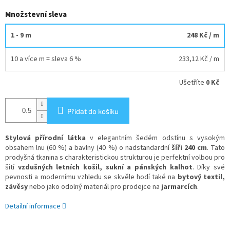
Množstevní sleva
1 - 9 m
248 Kč
/ m
10 a více m = sleva 6 %
233,12 Kč
/ m
Ušetříte
0 Kč
Přidat do košíku
Stylová přírodní látka
v elegantním šedém odstínu s vysokým
obsahem lnu (60 %) a bavlny (40 %) o nadstandardní
šíři 240 cm
. Tato
prodyšná tkanina s charakteristickou strukturou je perfektní volbou pro
šití
vzdušných letních košil, sukní a pánských kalhot
. Díky své
pevnosti a modernímu vzhledu se skvěle hodí také na
bytový textil,
závěsy
nebo jako odolný materiál pro prodejce na
jarmarcích
.
Detailní informace