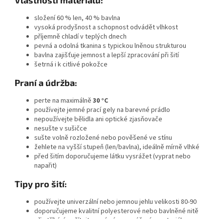
složení 60 % len, 40 % bavlna
vysoká prodyšnost a schopnost odvádět vlhkost
příjemně chladí v teplých dnech
pevná a odolná tkanina s typickou lněnou strukturou
bavlna zajišťuje jemnost a lepší zpracování při šití
šetrná i k citlivé pokožce
Praní a údržba:
perte na maximálně
30 °C
používejte jemné prací gely na barevné prádlo
nepoužívejte bělidla ani optické zjasňovače
nesušte v sušičce
sušte volně rozložené nebo pověšené ve stínu
žehlete na vyšší stupeň (len/bavlna), ideálně mírně vlhké
před šitím doporučujeme látku vysrážet (vyprat nebo
napařit)
Tipy pro šití:
používejte univerzální nebo jemnou jehlu velikosti 80-90
doporučujeme kvalitní polyesterové nebo bavlněné nitě