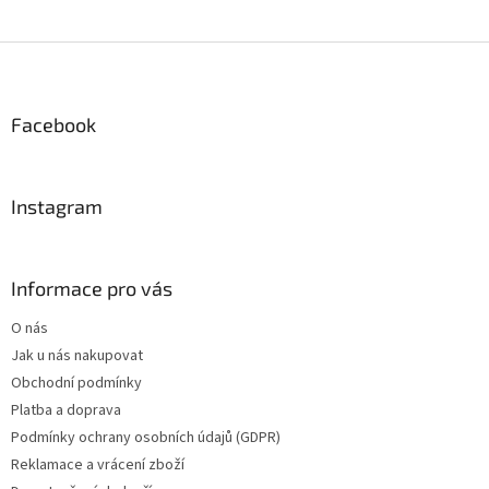
Z
á
p
a
Facebook
t
í
Instagram
Informace pro vás
O nás
Jak u nás nakupovat
Obchodní podmínky
Platba a doprava
Podmínky ochrany osobních údajů (GDPR)
Reklamace a vrácení zboží