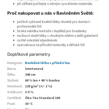
při stříhání počítejte s mírným vysrážením materiálu
Proč nakupovat u nás v Bavlněném Světě:
pečlivě vybírané kvalitní látky vhodné pro domácí i
profesionální šití
široká nabídka metráže i doplňků pro švadlenky
možnost sladit látky s vhodnými nitěmi a další galanterií
rychlé odeslání objednávek
specializace na přírodní materiály a dětské šití
Doplňkové parametry
Kategorie
:
Bavlněná látka s příměsí lnu
Barva
:
Smetanová
Šířka
:
240 cm
Složení
:
60 % len + 40 % bavlna
Hmotnost
:
128 g/m² (+/- 2 %)
Srážlivost
:
3-5 %
Certifikát
:
Öko-Tex Standard 100
Praní
:
30 °C