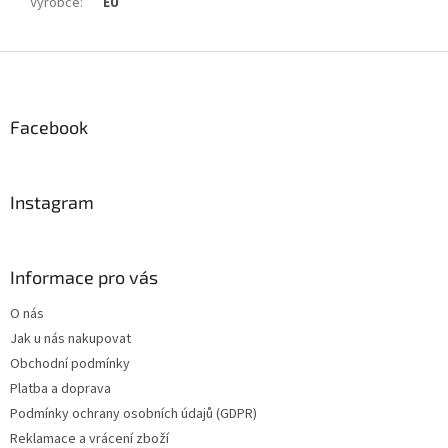
Výrobce
:
EU
Z
á
p
a
Facebook
t
í
Instagram
Informace pro vás
O nás
Jak u nás nakupovat
Obchodní podmínky
Platba a doprava
Podmínky ochrany osobních údajů (GDPR)
Reklamace a vrácení zboží