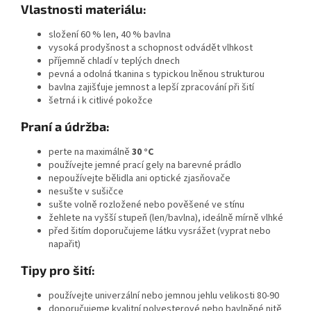
Vlastnosti materiálu:
složení 60 % len, 40 % bavlna
vysoká prodyšnost a schopnost odvádět vlhkost
příjemně chladí v teplých dnech
pevná a odolná tkanina s typickou lněnou strukturou
bavlna zajišťuje jemnost a lepší zpracování při šití
šetrná i k citlivé pokožce
Praní a údržba:
perte na maximálně
30 °C
používejte jemné prací gely na barevné prádlo
nepoužívejte bělidla ani optické zjasňovače
nesušte v sušičce
sušte volně rozložené nebo pověšené ve stínu
žehlete na vyšší stupeň (len/bavlna), ideálně mírně vlhké
před šitím doporučujeme látku vysrážet (vyprat nebo
napařit)
Tipy pro šití:
používejte univerzální nebo jemnou jehlu velikosti 80-90
doporučujeme kvalitní polyesterové nebo bavlněné nitě