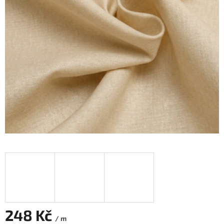
248 Kč
/ m