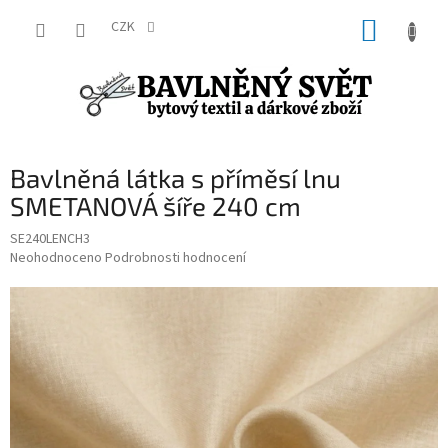
Přejít
NÁKUP
na
CZK
obsah
KOŠÍK
Bavlněná látka s příměsí lnu
SMETANOVÁ šíře 240 cm
SE240LENCH3
Průměrné
Neohodnoceno
Podrobnosti hodnocení
hodnocení
produktu
je
0,0
z
5
hvězdiček.