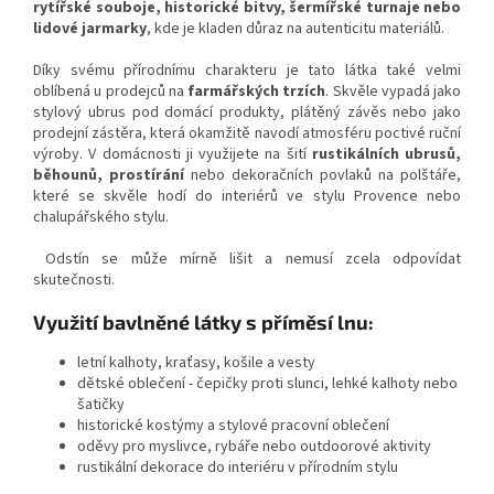
rytířské souboje, historické bitvy, šermířské turnaje nebo
lidové jarmarky
, kde je kladen důraz na autenticitu materiálů.
Díky svému přírodnímu charakteru je tato látka také velmi
oblíbená u prodejců na
farmářských trzích
. Skvěle vypadá jako
stylový ubrus pod domácí produkty, plátěný závěs nebo jako
prodejní zástěra, která okamžitě navodí atmosféru poctivé ruční
výroby. V domácnosti ji využijete na šití
rustikálních ubrusů,
běhounů, prostírání
nebo dekoračních povlaků na polštáře,
které se skvěle hodí do interiérů ve stylu Provence nebo
chalupářského stylu.
Odstín se může mírně lišit a nemusí zcela odpovídat
skutečnosti.
Využití bavlněné látky s příměsí lnu:
letní kalhoty, kraťasy, košile a vesty
dětské oblečení - čepičky proti slunci, lehké kalhoty nebo
šatičky
historické kostýmy a stylové pracovní oblečení
oděvy pro myslivce, rybáře nebo outdoorové aktivity
rustikální dekorace do interiéru v přírodním stylu