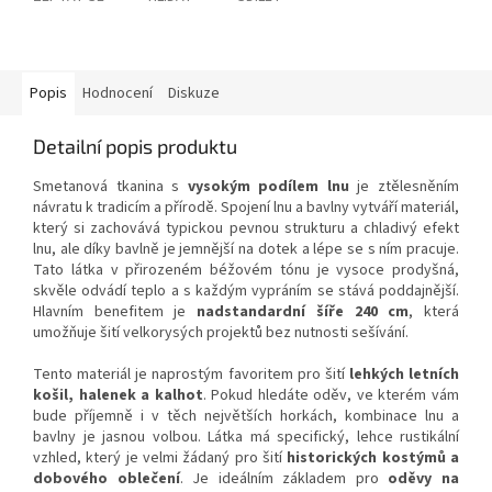
Popis
Hodnocení
Diskuze
Detailní popis produktu
Smetanová tkanina s
vysokým podílem lnu
je ztělesněním
návratu k tradicím a přírodě. Spojení lnu a bavlny vytváří materiál,
který si zachovává typickou pevnou strukturu a chladivý efekt
lnu, ale díky bavlně je jemnější na dotek a lépe se s ním pracuje.
Tato látka v přirozeném béžovém tónu je vysoce prodyšná,
skvěle odvádí teplo a s každým vypráním se stává poddajnější.
Hlavním benefitem je
nadstandardní šíře 240 cm
, která
umožňuje šití velkorysých projektů bez nutnosti sešívání.
Tento materiál je naprostým favoritem pro šití
lehkých letních
košil, halenek a kalhot
. Pokud hledáte oděv, ve kterém vám
bude příjemně i v těch největších horkách, kombinace lnu a
bavlny je jasnou volbou. Látka má specifický, lehce rustikální
vzhled, který je velmi žádaný pro šití
historických kostýmů a
dobového oblečení
. Je ideálním základem pro
oděvy na