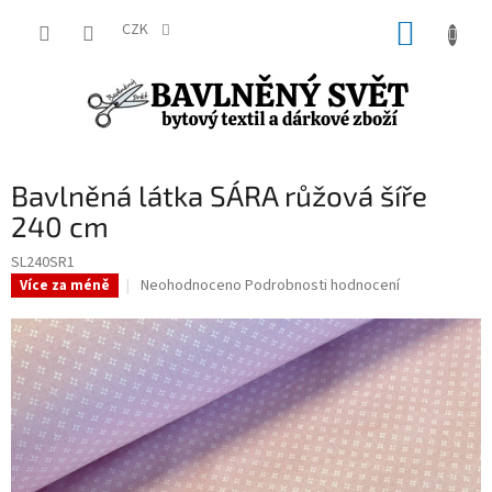
Přejít
NÁKUP
na
CZK
obsah
KOŠÍK
Bavlněná látka SÁRA růžová šíře
240 cm
SL240SR1
Průměrné
Neohodnoceno
Podrobnosti hodnocení
Více za méně
hodnocení
produktu
je
0,0
z
5
hvězdiček.