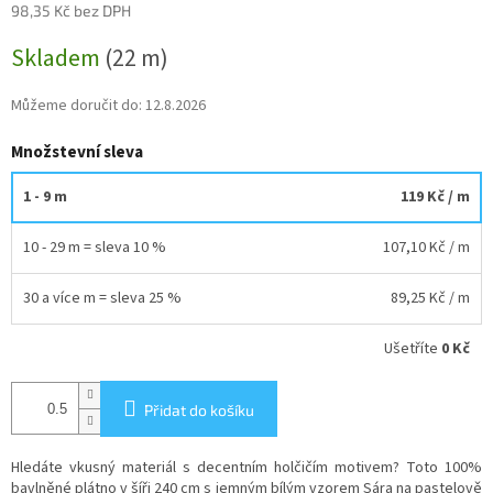
98,35 Kč bez DPH
Měrná
Skladem
(22 m)
cena:
Můžeme doručit do:
12.8.2026
Množstevní sleva
1 - 9 m
119 Kč
/ m
10 - 29 m = sleva 10 %
107,10 Kč
/ m
30 a více m = sleva 25 %
89,25 Kč
/ m
Ušetříte
0 Kč
Přidat do košíku
Hledáte vkusný materiál s decentním holčičím motivem? Toto 100%
bavlněné plátno v šíři 240 cm s jemným bílým vzorem Sára na pastelově