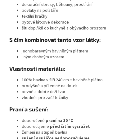
dekorační ubrusy, běhouny, prostírání
povlaky na polštáře
textilní hračky
bytové látkové dekorace
šití doplňků do kuchyně a obývacího prostoru
S čím kombinovat tento vzor látky:
jednobarevným bavlněným plátnem
jiným drobným vzorem
Vlastnosti materiálu:
100% bavlna v šíři 240 cm = bavlněné plátno
prodyšné a příjemné na dotek
pevné a dobře drží tvar
vhodné i pro začátečníky
Praní a sušení:
doporučené
praní na 30 °C
doporučujeme
před šitím vysrážet
žehlení na stupeň bavlna
sušení v sušičce nedoporučujeme