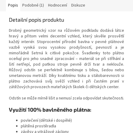
Popis
Podobné (1)
Hodnocení
Diskuze
Detailní popis produktu
Drobný geometrický vzor na růžovém podkladu dodává látce
hravý a přitom velmi decentní vzhled, který skvěle prosvětlí
každý interiér. Stoprocentní přírodní bavlna v pevné plátnové
vazbě vyniká svou vysokou prodyšností, pevností a je
mimořádně šetrná k citlivé pokožce. Švadlenky toto plátno
oceňují pro jeho snadné zpracování – materiál se při stříhání a
šití netřepí, pod patkou stroje pevně drží tvar a neklouže.
Růžový odstín se perfektně kombinuje s bílou, šedou nebo
smetanovou metráží. Díky kvalitnímu tisku a stálobarevnosti si
plátno zachovává svůj svěží vzhled i při častém praní v
zátěžových provozech mateřských školek či dětských center.
Odstín se může mírně lišit a nemusí zcela odpovídat skutečnosti.
Využití 100% bavlněného plátna:
povlečení (dětské i dospělé)
plátěná prostěradla
závěsy a vitrážové záclony