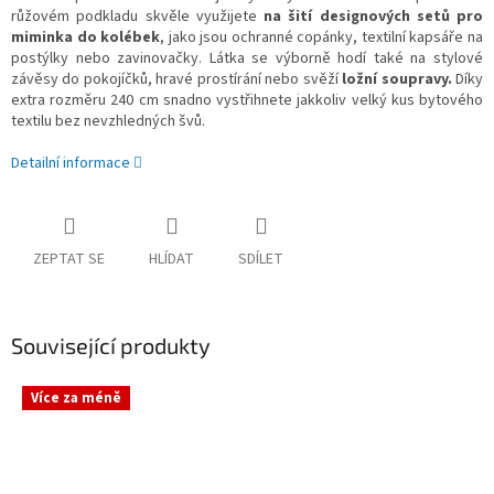
růžovém podkladu skvěle využijete
na šití designových setů pro
miminka do kolébek
, jako jsou ochranné copánky, textilní kapsáře na
postýlky nebo zavinovačky. Látka se výborně hodí také na stylové
závěsy do pokojíčků, hravé prostírání nebo svěží
ložní soupravy.
Díky
extra rozměru 240 cm snadno vystřihnete jakkoliv velký kus bytového
textilu bez nevzhledných švů.
Detailní informace
ZEPTAT SE
HLÍDAT
SDÍLET
Související produkty
Více za méně