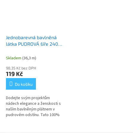
Jednobarevná bavlněná
látka PUDROVÁ šíře 240
cm
Skladem
(36,3 m)
98,35 Kč bez DPH
119 Kč
Do košíku
Dodejte svým projektům
nádech elegance a ženskosti s
naším bavlněným plátnem v
pudrovém odstínu. Tato 100%
bavlna v nadstandardní šíři 240
cm je ideální volbou pro šití...