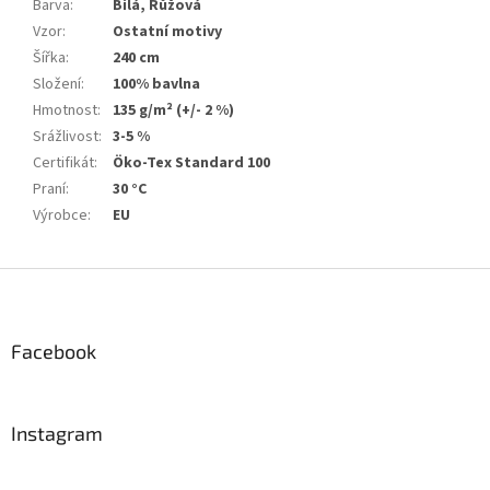
Barva
:
Bílá, Růžová
Vzor
:
Ostatní motivy
Šířka
:
240 cm
Složení
:
100% bavlna
Hmotnost
:
135 g/m² (+/- 2 %)
Srážlivost
:
3-5 %
Certifikát
:
Öko-Tex Standard 100
Praní
:
30 °C
Výrobce
:
EU
Z
á
p
a
Facebook
t
í
Instagram