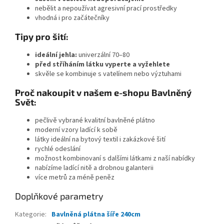
nebělit a nepoužívat agresivní prací prostředky
vhodná i pro začátečníky
Tipy pro šití:
ideální jehla:
univerzální 70–80
před stříháním látku vyperte a vyžehlete
skvěle se kombinuje s vatelínem nebo výztuhami
Proč nakoupit v našem e-shopu Bavlněný
Svět:
pečlivě vybrané kvalitní bavlněné plátno
moderní vzory ladící k sobě
látky ideální na bytový textil i zakázkové šití
rychlé odeslání
možnost kombinovaní s dalšími látkami z naší nabídky
nabízíme ladící nitě a drobnou galanterii
více metrů za méně peněz
Doplňkové parametry
Kategorie
:
Bavlněná plátna šíře 240cm