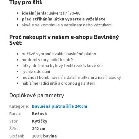
Tipy pro šití:
ideální jehla:
univerzální 70–80
před stříháním látku vyperte a vyžehlete
skvěle se kombinuje s vatelínem nebo výztuhami
Proč nakoupit v našem e-shopu Bavlněný
Svět:
pečlivě vybrané kvalitní bavlněné plátno
moderní vzory ladící k sobě
látky ideální na bytový textil i zakázkové šití
rychlé odeslání
možnost kombinovaní s dalšími látkami z naší nabídky
nabízíme ladící nitě a drobnou galanterii
Doplňkové parametry
Kategorie
:
Bavlněná plátna šíře 240cm
Barva
:
Béžová
Vzor
:
Kytičky
Šířka
:
240 cm
Složení
:
100% bavlna