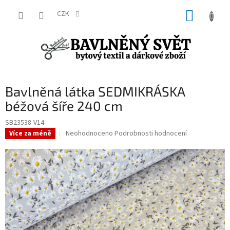
Přejít
NÁKUP
na
CZK
obsah
KOŠÍK
Bavlněná látka SEDMIKRÁSKA
béžová šíře 240 cm
SB23538-V14
Průměrné
Neohodnoceno
Podrobnosti hodnocení
Více za méně
hodnocení
produktu
je
0,0
z
5
hvězdiček.