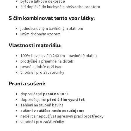
bytové látkové dekorace
šití doplňků do kuchyně a obývacího prostoru
S čím kombinovat tento vzor látky:
jednobarevným bavlněným plátnem
jiným drobným vzorem
Vlastnosti materiálu:
100% bavlna v šíři 240 cm = bavlněné plátno
prodyšné a příjemné na dotek
pevné a dobře drží tvar
vhodné i pro začátečníky
Praní a sušení:
doporučené
praní na 30 °C
doporučujeme
před šitím vysrážet
žehlení na stupeň bavlna
sušení v sušičce nedoporučujeme
nebělit a nepoužívat agresivní prací prostředky
vhodná i pro začátečníky