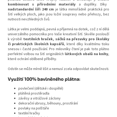
kombinovat s přírodními materiály
a doplňky. Díky
nadstandardní šíři 240 cm
je látka mimořádně praktická pro
šití velkých ploch, jako jsou ložní soupravy nebo přehozy, bez
nutnosti nevzhledných švů.
Látka je velmi poddajná, pevná a příjemná na dotek, což z ní dělá
univerzálního pomocníka pro Vaše kreativní šití. Skvěle poslouží
k výrobě
textilních hraček, sáčků na přezuvky pro školáky
či praktických školních kapsářů
, které díky kvalitnímu tisku
snesou i časté používání. Pro milovníky čtení je pak toto plátno
perfektní volbou na šití originálních
látkových obalů na knihy
,
které ochrání oblíbené příběhy.
Odstín se může mírně lišit a nemusí zcela odpovídat skutečnosti.
Využití 100% bavlněného plátna:
povlečení (dětské i dospělé)
plátěná prostěradla
závěsy a vitrážové záclony
dekorační ubrusy, běhouny, prostírání
povlaky na polštáře
textilní hračky