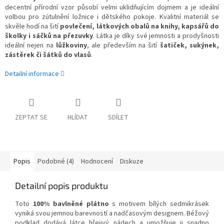
decentní přírodní vzor působí velmi uklidňujícím dojmem a je ideální
volbou pro zútulnění ložnice i dětského pokoje. Kvalitní materiál se
skvěle hodí na šití
povlečení, látkových obalů na knihy, kapsářů do
školky i sáčků na přezuvky
.
Látka je díky své jemnosti a prodyšnosti
ideální nejen na
lůžkoviny
, ale především na šití
šatiček, sukýnek,
zástěrek či šátků do vlasů
.
Detailní informace
ZEPTAT SE
HLÍDAT
SDÍLET
Popis
Podobné (4)
Hodnocení
Diskuze
Detailní popis produktu
Toto
100% bavlněné plátno
s motivem bílých sedmikrásek
vyniká svou jemnou barevností a nadčasovým designem. Béžový
podklad dodává látce hřejivý nádech a umožňuje ji snadno