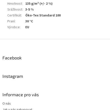
Hmotnost
:
135 g/m² (+/- 2 %)
Srážlivost
:
3-5 %
Certifikát
:
Öko-Tex Standard 100
Praní
:
30 °C
Výrobce
:
EU
Z
á
p
a
Facebook
t
í
Instagram
Informace pro vás
O nás
Jak u nás nakupovat