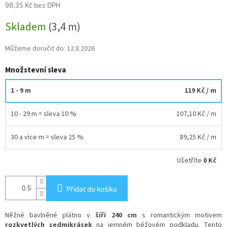
98,35 Kč bez DPH
Měrná
Skladem
(3,4 m)
cena:
Můžeme doručit do:
12.8.2026
Množstevní sleva
1 - 9 m
119 Kč
/ m
10 - 29 m = sleva 10 %
107,10 Kč
/ m
30 a více m = sleva 25 %
89,25 Kč
/ m
Ušetříte
0 Kč
Přidat do košíku
Něžné bavlněné plátno v
šíři 240 cm
s romantickým motivem
rozkvetlých sedmikrásek
na jemném béžovém podkladu. Tento