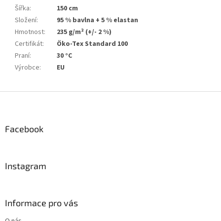
Šířka
:
150 cm
Složení
:
95 % bavlna + 5 % elastan
Hmotnost
:
235 g/m² (+/- 2 %)
Certifikát
:
Öko-Tex Standard 100
Praní
:
30 °C
Výrobce
:
EU
Z
á
p
a
Facebook
t
í
Instagram
Informace pro vás