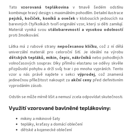
Tato
vzorovaná teplákovina
v tmavě šedém odstínu
kombinuje hravý design s maximálním pohodlím. Detailní ilustrace
pejsků, kočiček, koníků a oveček
v kloboucích jedoucích na
barevných čtyřkolkách tvoří originální vzor, který si děti zamilují.
Materiál vyniká svou
stálobarevností a vysokou odolností
proti žmolkování.
Látka má z rubové strany
nepočesanou kličku
, což z ní dělá
univerzální materiál pro celoroční šití. Je ideální na výrobu
dětských tepláků, mikin, čepic, nákrčníků
nebo pohodlných
volnočasových souprav. Díky příměsi elastanu se oděvy skvěle
přizpůsobí pohybu a drží svůj tvar i po mnoha vypráních.
Tento
vzor u nás právě najdete v sekci
výprodej
, což znamená
jedinečnou příležitost nakoupit za
akční ceny
před definitivním
vyprodáním zásob.
Odstín se může mírně lišit a nemusí zcela odpovídat skutečnosti.
Využití vzorované bavlněné teplákoviny:
mikiny a mikinové šaty
tepláky, kraťasy a domácí oblečení
dětské a kojenecké oblečení