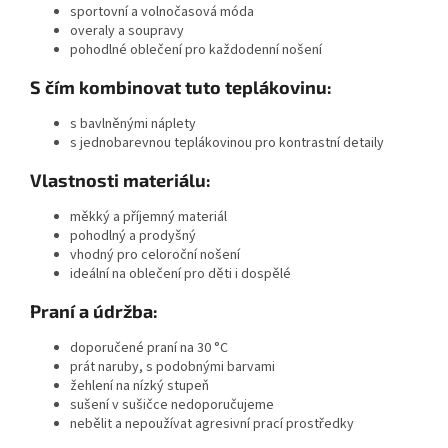
sportovní a volnočasová móda
overaly a soupravy
pohodlné oblečení pro každodenní nošení
S čím kombinovat tuto teplákovinu:
s bavlněnými náplety
s jednobarevnou teplákovinou pro kontrastní detaily
Vlastnosti materiálu:
měkký a příjemný materiál
pohodlný a prodyšný
vhodný pro celoroční nošení
ideální na oblečení pro děti i dospělé
Praní a údržba:
doporučené praní na 30 °C
prát naruby, s podobnými barvami
žehlení na nízký stupeň
sušení v sušičce nedoporučujeme
nebělit a nepoužívat agresivní prací prostředky