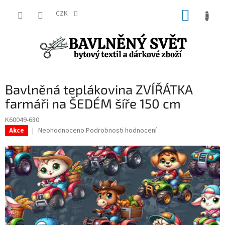
Přejít
NÁKUP
na
CZK
obsah
KOŠÍK
Bavlněná teplákovina ZVÍŘÁTKA
farmáři na ŠEDÉM šíře 150 cm
K60049-680
Průměrné
Neohodnoceno
Podrobnosti hodnocení
Akce
hodnocení
produktu
je
0,0
z
5
hvězdiček.