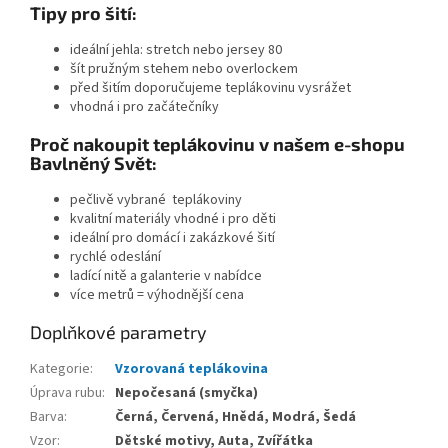
Tipy pro šití:
ideální jehla: stretch nebo jersey 80
šít pružným stehem nebo overlockem
před šitím doporučujeme teplákovinu vysrážet
vhodná i pro začátečníky
Proč nakoupit teplákovinu v našem e-shopu
Bavlněný Svět:
pečlivě vybrané teplákoviny
kvalitní materiály vhodné i pro děti
ideální pro domácí i zakázkové šití
rychlé odeslání
ladící nitě a galanterie v nabídce
více metrů = výhodnější cena
Doplňkové parametry
Kategorie
:
Vzorovaná teplákovina
Úprava rubu
:
Nepočesaná (smyčka)
Barva
:
Černá, Červená, Hnědá, Modrá, Šedá
Vzor
:
Dětské motivy, Auta, Zvířátka