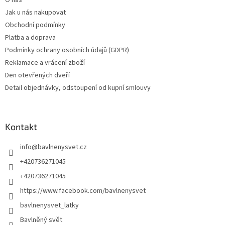
O nás
Jak u nás nakupovat
Obchodní podmínky
Platba a doprava
Podmínky ochrany osobních údajů (GDPR)
Reklamace a vrácení zboží
Den otevřených dveří
Detail objednávky, odstoupení od kupní smlouvy
Kontakt
info
@
bavlnenysvet.cz
+420736271045
+420736271045
https://www.facebook.com/bavlnenysvet
bavlnenysvet_latky
Bavlněný svět