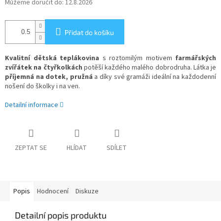
Můžeme doručit do:
12.8.2026
Přidat do košíku
Kvalitní dětská teplákovina
s roztomilým motivem
farmářských
zvířátek na čtyřkolkách
potěší každého malého dobrodruha. Látka je
příjemná na dotek, pružná
a díky své gramáži ideální na každodenní
nošení do školky i na ven.
Detailní informace
ZEPTAT SE
HLÍDAT
SDÍLET
Popis
Hodnocení
Diskuze
Detailní popis produktu