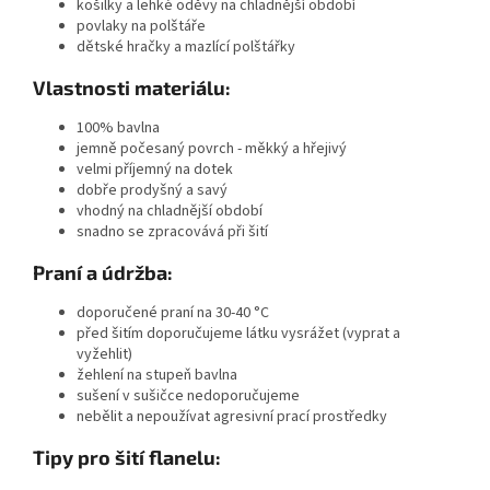
košilky a lehké oděvy na chladnější období
povlaky na polštáře
dětské hračky a mazlící polštářky
Vlastnosti materiálu:
100% bavlna
jemně počesaný povrch - měkký a hřejivý
velmi příjemný na dotek
dobře prodyšný a savý
vhodný na chladnější období
snadno se zpracovává při šití
Praní a údržba:
doporučené praní na 30-40 °C
před šitím doporučujeme látku vysrážet (vyprat a
vyžehlit)
žehlení na stupeň bavlna
sušení v sušičce nedoporučujeme
nebělit a nepoužívat agresivní prací prostředky
Tipy pro šití flanelu: