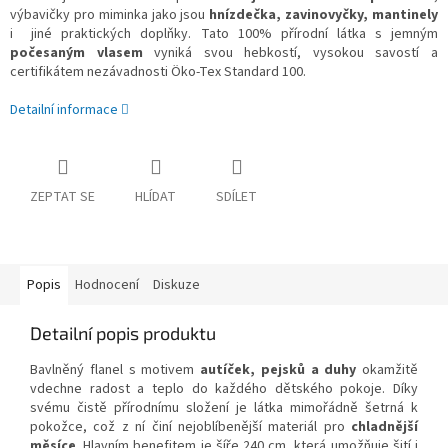
výbavičky pro miminka jako jsou
hnízdečka, zavinovyčky, mantinely
i jiné praktických doplňky. Tato 100% přírodní látka s jemným
počesaným vlasem
vyniká svou hebkostí, vysokou savostí a
certifikátem nezávadnosti Öko-Tex Standard 100.
Detailní informace
ZEPTAT SE
HLÍDAT
SDÍLET
Popis
Hodnocení
Diskuze
Detailní popis produktu
Bavlněný flanel s motivem
autíček, pejsků a duhy
okamžitě
vdechne radost a teplo do každého dětského pokoje. Díky
svému čistě přírodnímu složení je látka mimořádně šetrná k
pokožce, což z ní činí nejoblíbenější materiál pro
chladnější
měsíce
. Hlavním benefitem je šíře 240 cm, která umožňuje šití i