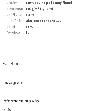
Složení
:
100% bavlna počesaný flanel
Hmotnost
:
145 g/m² (+/- 2 %)
Srážlivost
:
3-5 %
Certifikát
:
Öko-Tex Standard 100
Praní
:
30 °C
Výrobce
:
EU
Z
á
p
a
Facebook
t
í
Instagram
Informace pro vás
O nás