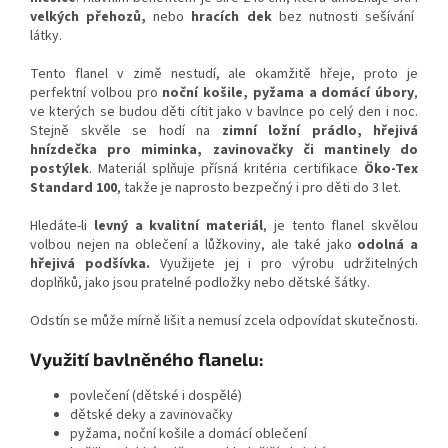
velkých přehozů,
nebo
hracích dek
bez nutnosti sešívání
látky.
Tento flanel v zimě nestudí, ale okamžitě hřeje, proto je
perfektní volbou pro
noční košile, pyžama a domácí úbory
,
ve kterých se budou děti cítit jako v bavlnce po celý den i noc.
Stejně skvěle se hodí na
zimní ložní prádlo, hřejivá
hnízdečka pro miminka, zavinovačky či mantinely do
postýlek
. Materiál splňuje přísná kritéria certifikace
Öko-Tex
Standard 100
, takže je naprosto bezpečný i pro děti do 3 let.
Hledáte-li
levný a kvalitní materiál
, je tento flanel skvělou
volbou nejen na oblečení a lůžkoviny, ale také jako
odolná a
hřejivá podšívka.
Využijete jej i pro výrobu udržitelných
doplňků, jako jsou pratelné podložky nebo dětské šátky.
Odstín se může mírně lišit a nemusí zcela odpovídat skutečnosti.
Využití bavlněného flanelu:
povlečení (dětské i dospělé)
dětské deky a zavinovačky
pyžama, noční košile a domácí oblečení