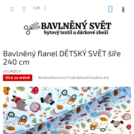
Přejít
NÁKUP
na
CZK
obsah
KOŠÍK
Bavlněný flanel DĚTSKÝ SVĚT šíře
240 cm
SA240DSV
Průměrné
Neohodnoceno
Podrobnosti hodnocení
Více za méně
hodnocení
produktu
je
0,0
z
5
hvězdiček.