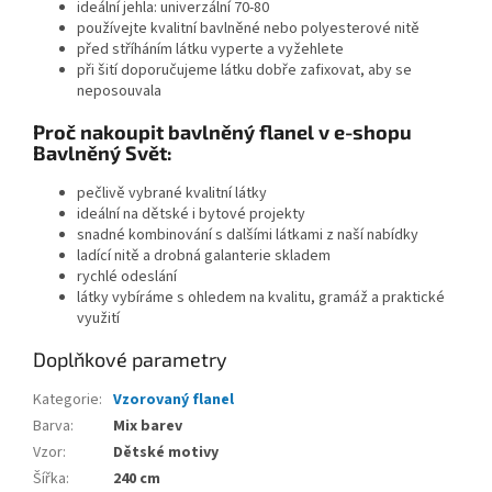
ideální jehla: univerzální 70-80
používejte kvalitní bavlněné nebo polyesterové nitě
před stříháním látku vyperte a vyžehlete
při šití doporučujeme látku dobře zafixovat, aby se
neposouvala
Proč nakoupit bavlněný flanel v e-shopu
Bavlněný Svět:
pečlivě vybrané kvalitní látky
ideální na dětské i bytové projekty
snadné kombinování s dalšími látkami z naší nabídky
ladící nitě a drobná galanterie skladem
rychlé odeslání
látky vybíráme s ohledem na kvalitu, gramáž a praktické
využití
Doplňkové parametry
Kategorie
:
Vzorovaný flanel
Barva
:
Mix barev
Vzor
:
Dětské motivy
Šířka
:
240 cm