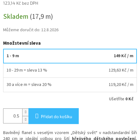
123,14 Kč bez DPH
Měrná
Skladem
(17,9 m)
cena:
Můžeme doručit do:
12.8.2026
Množstevní sleva
1 - 9 m
149 Kč
/ m
10 - 29 m = sleva 13 %
129,63 Kč
/ m
30 a více m = sleva 20 %
119,20 Kč
/ m
Ušetříte
0 Kč
Přidat do košíku
Bavlněný flanel s veselým vzorem „Dětský svět“ v nadstandardní šíři
240 cm je ideální volbou pro šití
hřejivého dětského povlečení
,