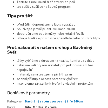
žehlete z rubu na nižší až střední stupeň
lze sušit v sušičce na šetrný program
Tipy pro šití:
před šitím doporučujeme látku vysrážet
používejte jemnější jehlu velikosti 70–80
doporučujeme ostré nůžky nebo rotační řezák
látka je hladká – při šití více špendlete nebo použijte klipy
Proč nakoupit v našem e-shopu Bavlněný
Svět:
látky vybíráme s důrazem na kvalitu, komfort a vzhled
nabízíme velkorysou šíři látek pro jednodušší šití bez
napojování
materiály sami testujeme při šití i praní
osobní přístup a ochota poradit s výběrem
inspirujeme zákazníky k tvoření a vlastním projektům
Doplňkové parametry
Kategorie
:
Bavlněný satén vzorovaný šíře 240cm
Barva
:
Bílá, Modrá, Okrová