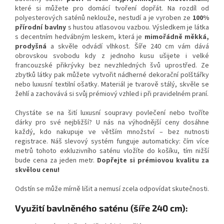
které si můžete pro domácí tvoření dopřát. Na rozdíl od
polyesterových saténů neklouže, nestudí a je vyroben ze
100%
přírodní bavlny
s hustou atlasovou vazbou. Výsledkem je látka
s decentním hedvábným leskem, která je
mimořádně měkká,
prodyšná
a skvěle odvádí vlhkost. Šíře 240 cm vám dává
obrovskou svobodu kdy z jednoho kusu ušijete i velké
francouzské přikrývky bez nevzhledných švů uprostřed. Ze
zbytků látky pak můžete vytvořit nádherné dekorační polštářky
nebo luxusní textilní ošatky. Materiál je tvarově stálý, skvěle se
žehlí a zachovává si svůj prémiový vzhled i při pravidelném praní.
Chystáte se na šití luxusní soupravy povlečení nebo tvoříte
dárky pro své nejbližší? U nás na výhodnější ceny dosáhne
každý, kdo nakupuje ve větším množství – bez nutnosti
registrace. Náš slevový systém funguje automaticky: čím více
metrů tohoto exkluzivního saténu vložíte do košíku, tím nižší
bude cena za jeden metr.
Dopřejte si prémiovou kvalitu za
skvělou cenu!
Odstín se může mírně lišit a nemusí zcela odpovídat skutečnosti.
Využití bavlněného saténu (šíře 240 cm):