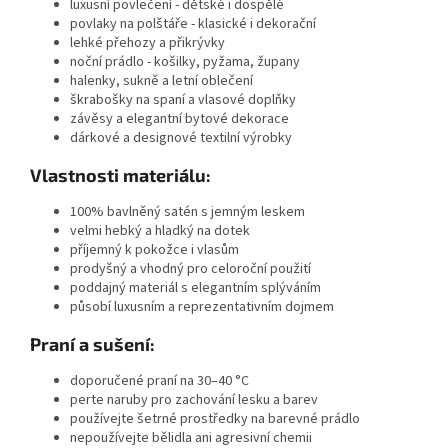
luxusní povlečení - dětské i dospělé
povlaky na polštáře - klasické i dekorační
lehké přehozy a přikrývky
noční prádlo - košilky, pyžama, župany
halenky, sukně a letní oblečení
škrabošky na spaní a vlasové doplňky
závěsy a elegantní bytové dekorace
dárkové a designové textilní výrobky
Vlastnosti materiálu:
100% bavlněný satén s jemným leskem
velmi hebký a hladký na dotek
příjemný k pokožce i vlasům
prodyšný a vhodný pro celoroční použití
poddajný materiál s elegantním splýváním
působí luxusním a reprezentativním dojmem
Praní a sušení:
doporučené praní na 30–40 °C
perte naruby pro zachování lesku a barev
používejte šetrné prostředky na barevné prádlo
nepoužívejte bělidla ani agresivní chemii