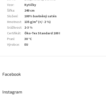
Vzor
:
Kytičky
Šířka
:
240 cm
Složení
:
100% bavlněný satén
Hmotnost
:
135 g/m² (+/- 2 %)
Srážlivost
:
2-3 %
Certifikát
:
Öko-Tex Standard 100 I
Praní
:
30 °C
Výrobce
:
EU
Z
á
p
a
Facebook
t
í
Instagram