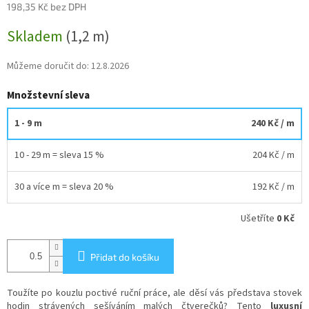
198,35 Kč bez DPH
Měrná
Skladem
(1,2 m)
cena:
Můžeme doručit do:
12.8.2026
Množstevní sleva
1 - 9 m
240 Kč
/ m
10 - 29 m = sleva 15 %
204 Kč
/ m
30 a více m = sleva 20 %
192 Kč
/ m
Ušetříte
0 Kč
Přidat do košíku
Toužíte po kouzlu poctivé ruční práce, ale děsí vás představa stovek
hodin strávených sešíváním malých čtverečků? Tento
luxusní