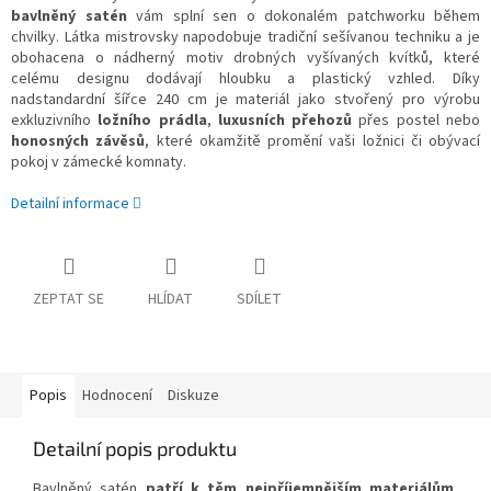
bavlněný satén
vám splní sen o dokonalém patchworku během
chvilky. Látka mistrovsky napodobuje tradiční sešívanou techniku a je
obohacena o nádherný motiv drobných vyšívaných kvítků, které
celému designu dodávají hloubku a plastický vzhled. Díky
nadstandardní šířce 240 cm je materiál jako stvořený pro výrobu
exkluzivního
ložního prádla
,
luxusních přehozů
přes postel nebo
honosných závěsů
, které okamžitě promění vaši ložnici či obývací
pokoj v zámecké komnaty.
Detailní informace
ZEPTAT SE
HLÍDAT
SDÍLET
Popis
Hodnocení
Diskuze
Detailní popis produktu
Bavlněný satén
patří k těm nejpříjemnějším materiálům
,