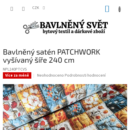
Přejít
NÁKUP
na
CZK
obsah
KOŠÍK
Bavlněný satén PATCHWORK
vyšívaný šíře 240 cm
NPL240PTCVS
Průměrné
Neohodnoceno
Podrobnosti hodnocení
Více za méně
hodnocení
produktu
je
0,0
z
5
hvězdiček.