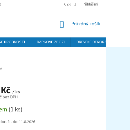
BA A DOPRAVA
PODMÍNKY OCHRANY OSOBNÍCH ÚDAJŮ (GDPR)
CZK
Přihlášení
REKL
NÁKUPNÍ
Prázdný košík
KOŠÍK
KÉ DROBNOSTI
DÁRKOVÉ ZBOŽÍ
DŘEVĚNÉ DEKORACE
KO
UM
 Kč
/ ks
č bez DPH
dem
(1 ks)
oručit do:
11.8.2026