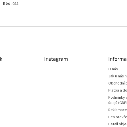
Kód:
055.
k
Instagram
Informa
O nás
Jak u nás 
Obchodní 
Platba a d
Podmínky 
údajů (GDP
Reklamace 
Den otevře
Detail obj