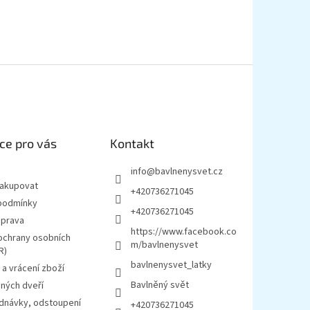
ce pro vás
Kontakt
info
@
bavlnenysvet.cz
nakupovat
+420736271045
podmínky
+420736271045
oprava
https://www.facebook.co
ochrany osobních
m/bavlnenysvet
R)
bavlnenysvet_latky
a vrácení zboží
Bavlněný svět
ných dveří
ednávky, odstoupení
+420736271045