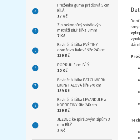
Pruženka guma prádlová 5 cm
Det
BÍLÁ
17 Kč
Dopř
Zip nekonečný spirálový v
smys
metráži BÍLÝ šířka 3 mm
vyle
7 Kč
vynik
dárek
Bavlněná látka KVĚTINY
oranžovo fialové šíře 240 cm
139 Kč
Proč
POPRUH 3 cm BÍLÝ
10 Kč
Bavlněná látka PATCHWORK
Laura FIALOVÁ šíře 240 cm
139 Kč
Bavlněná látka LEVANDULE a
KOPRETINY šíře 240 cm
139 Kč
JEZDEC ke spirálovým zipům 3
Tech
mm BÍLÝ
3 Kč