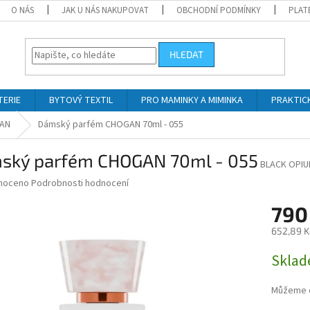
O NÁS
JAK U NÁS NAKUPOVAT
OBCHODNÍ PODMÍNKY
PLAT
HLEDAT
TERIE
BYTOVÝ TEXTIL
PRO MAMINKY A MIMINKA
PRAKTIC
GAN
Dámský parfém CHOGAN 70ml - 055
ský parfém CHOGAN 70ml - 055
BLACK OPI
né
noceno
Podrobnosti hodnocení
ní
790
u
652,89 K
Měrná
Skla
cena:
ek.
Můžeme d