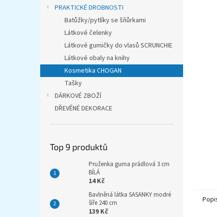
n
PRAKTICKÉ DROBNOSTI
e
Batůžky/pytlíky se šňůrkami
l
Látkové čelenky
Látkové gumičky do vlasů SCRUNCHIE
Látkové obaly na knihy
Kosmetika CHOGAN
Tašky
DÁRKOVÉ ZBOŽÍ
DŘEVĚNÉ DEKORACE
Top 9 produktů
Pruženka guma prádlová 3 cm
BÍLÁ
14 Kč
Bavlněná látka SASANKY modré
Popi
šíře 240 cm
139 Kč