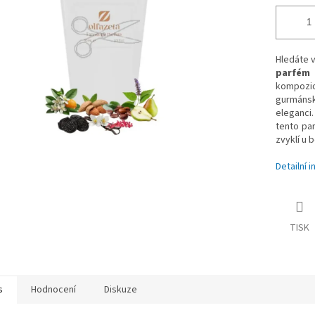
Hledáte v
parfém 
kompozi
gurmánsk
eleganci
tento par
zvyklí u
Detailní 
TISK
s
Hodnocení
Diskuze