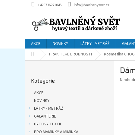
Přejít
+420736271045
info@bavlnenysvet.cz
na
obsah
AKCE
NOVINKY
LÁTKY - METRÁŽ
GALAN
Domů
PRAKTICKÉ DROBNOSTI
Kosmetika CHO
P
Dám
o
Přeskočit
s
Průměr
Neohod
Kategorie
kategorie
t
hodnoce
r
produkt
AKCE
a
je
NOVINKY
0,0
n
z
LÁTKY - METRÁŽ
n
5
í
GALANTERIE
hvězdič
p
BYTOVÝ TEXTIL
a
PRO MAMINKY A MIMINKA