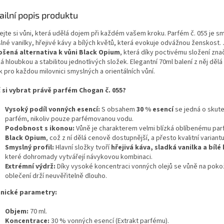
ailní popis produktu
ejte si vůni, která udělá dojem při každém vašem kroku. Parfém č. 055 je s
lné vanilky, hřejivé kávy a bílých květů, která evokuje odvážnou ženskost. 
pšená alternativa k vůni Black Opium
, která díky poctivému složení zn
á hloubkou a stabilitou jednotlivých složek. Elegantní 70ml balení z něj dělá
 pro každou milovnici smyslných a orientálních vůní.
 si vybrat právě parfém Chogan č. 055?
Vysoký podíl vonných esencí:
S obsahem
30 % esencí
se jedná o skut
parfém, nikoliv pouze parfémovanou vodu.
Podobnost s ikonou:
Vůně je charakterem velmi blízká oblíbenému pa
Black Opium
, což z ní dělá cenově dostupnější, a přesto kvalitní variantu
Smyslný profil:
Hlavní složky tvoří
hřejivá káva, sladká vanilka a bílé
které dohromady vytvářejí návykovou kombinaci.
Extrémní výdrž:
Díky vysoké koncentraci vonných olejů se vůně na poko
oblečení drží neuvěřitelně dlouho.
nické parametry:
Objem:
70 ml.
Koncentrace:
30 % vonných esencí (Extrakt parfému).