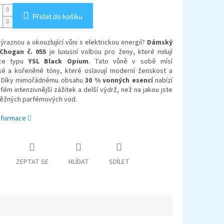
Přidat do košíku
ýraznou a okouzlující vůni s elektrickou energií?
Dámský
Chogan č. 055
je luxusní volbou pro ženy, které milují
ce typu
YSL Black Opium
. Tato vůně v sobě mísí
é a kořeněné tóny, které oslavují moderní ženskost a
. Díky mimořádnému obsahu
30 % vonných esencí
nabízí
fém intenzivnější zážitek a delší výdrž, než na jakou jste
 běžných parfémových vod.
informace
ZEPTAT SE
HLÍDAT
SDÍLET