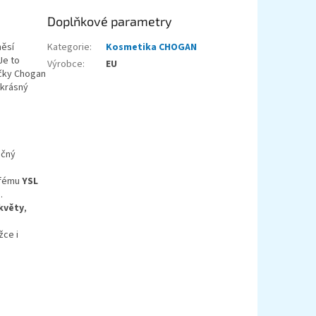
Doplňkové parametry
měsí
Kategorie
:
Kosmetika CHOGAN
Je to
Výrobce
:
EU
ačky Chogan
 krásný
ečný
rfému
YSL
.
 květy
,
žce i