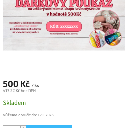
500 Kč
/ ks
413,22 Kč bez DPH
Měrná
Skladem
cena:
Můžeme doručit do:
12.8.2026