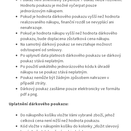
Poukaz není směnitelný za peníze. Poukaz nelze rozměnit.
Hodnotu poukazu je možné vyčerpat pouze
jednorázovým nákupem.
Pokud je hodnota dárkového poukazu vyšší než hodnota
realizovaného nákupu, finanční rozdíl se nevyplácí ani
nenahrazuje.
Pokud je hodnota nákupu vyšší než hodnota dárkového
poukazu, bude doplacena zůstatková cena nákupu.
Na samotný dárkový poukaz se nevztahuje možnost
odstoupení od smlouvy.
Po uplynutí data platnosti dárkového poukazu se dárkový
poukaz stává neplatným.
Po použití unikátního jednorázového kódu k úhradě
nákupu na se poukaz stává neplatným.
Poukaz nemůže být žádným způsobem nahrazen v
případě ztráty.
Dárkový poukaz zasíláme pouze elektronicky ve formátu
pdf a png.
Uplatnění dárkového poukazu:
Do nákupního košíku vložte Vámi vybrané zboží, jehož
celková cena není nižší než hodnota poukazu.
Kód vložte v nákupním košíku do kolonky „Vložit slevový