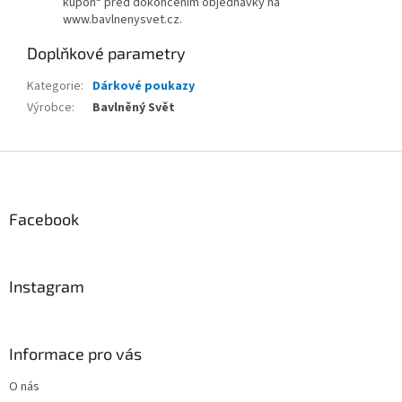
kupón“ před dokončením objednávky na
www.bavlnenysvet.cz.
Doplňkové parametry
Kategorie
:
Dárkové poukazy
Výrobce
:
Bavlněný Svět
Z
á
p
a
Facebook
t
í
Instagram
Informace pro vás
O nás