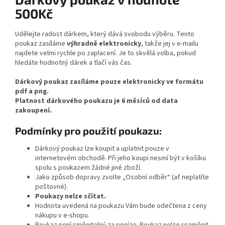
500Kč
Udělejte radost dárkem, který dává svobodu výběru. Tento
poukaz zasíláme
výhradně elektronicky
, takže jej v e-mailu
najdete velmi rychle po zaplacení. Je to skvělá volba, pokud
hledáte hodnotný dárek a tlačí vás čas.
Dárkový poukaz zasíláme pouze elektronicky ve formátu
pdf a png.
Platnost dárkového poukazu je 6 měsíců od data
zakoupení.
Podmínky pro použití poukazu:
Dárkový poukaz lze koupit a uplatnit pouze v
internetovém obchodě. Při jeho koupi nesmí být v košíku
spolu s poukazem žádné jiné zboží.
Jako způsob dopravy zvolte „Osobní odběr“ (ať neplatíte
poštovné).
Poukazy nelze sčítat.
Hodnota uvedená na poukazu Vám bude odečtena z ceny
nákupu v e-shopu.