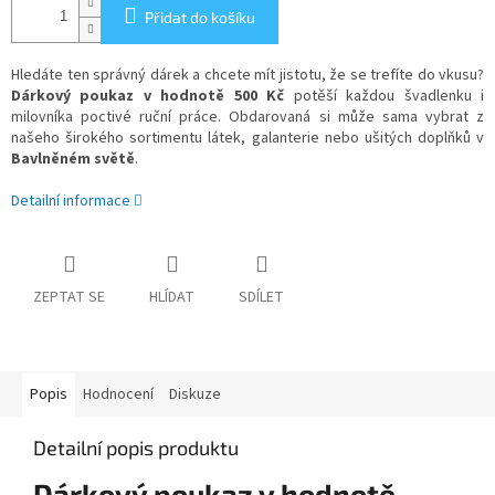
Přidat do košíku
Hledáte ten správný dárek a chcete mít jistotu, že se trefíte do vkusu?
Dárkový poukaz v hodnotě 500 Kč
potěší každou švadlenku i
milovníka poctivé ruční práce. Obdarovaná si může sama vybrat z
našeho širokého sortimentu látek, galanterie nebo ušitých doplňků v
Bavlněném světě
.
Detailní informace
ZEPTAT SE
HLÍDAT
SDÍLET
Popis
Hodnocení
Diskuze
Detailní popis produktu
Dárkový poukaz v hodnotě