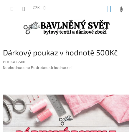
Přejít
NÁKUP
na
CZK
obsah
KOŠÍK
Dárkový poukaz v hodnotě 500Kč
POUKAZ-500
Průměrné
Neohodnoceno
Podrobnosti hodnocení
hodnocení
produktu
je
0,0
z
5
hvězdiček.