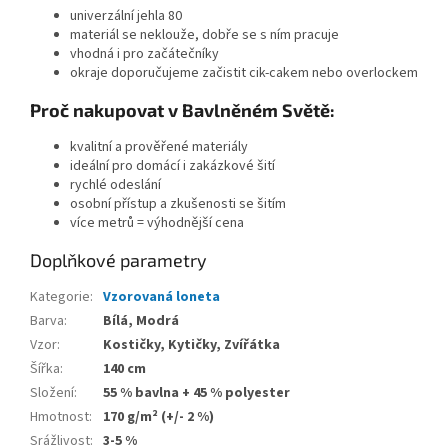
univerzální jehla 80
materiál se neklouže, dobře se s ním pracuje
vhodná i pro začátečníky
okraje doporučujeme začistit cik-cakem nebo overlockem
Proč nakupovat v Bavlněném Světě:
kvalitní a prověřené materiály
ideální pro domácí i zakázkové šití
rychlé odeslání
osobní přístup a zkušenosti se šitím
více metrů = výhodnější cena
Doplňkové parametry
Kategorie
:
Vzorovaná loneta
Barva
:
Bílá, Modrá
Vzor
:
Kostičky, Kytičky, Zvířátka
Šířka
:
140 cm
Složení
:
55 % bavlna + 45 % polyester
Hmotnost
:
170 g/m² (+/- 2 %)
Srážlivost
:
3-5 %