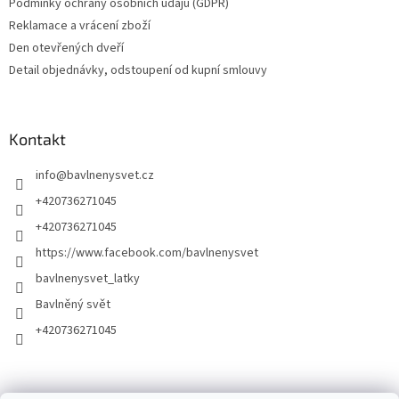
Podmínky ochrany osobních údajů (GDPR)
Reklamace a vrácení zboží
Den otevřených dveří
Detail objednávky, odstoupení od kupní smlouvy
Kontakt
info
@
bavlnenysvet.cz
+420736271045
+420736271045
https://www.facebook.com/bavlnenysvet
bavlnenysvet_latky
Bavlněný svět
+420736271045