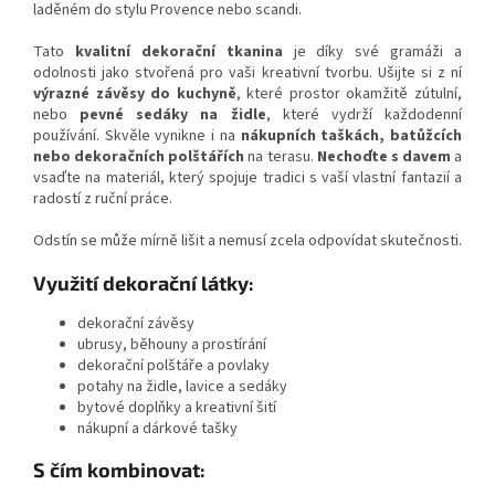
laděném do stylu Provence nebo scandi.
Tato
kvalitní dekorační tkanina
je díky své gramáži a
odolnosti jako stvořená pro vaši kreativní tvorbu. Ušijte si z ní
výrazné závěsy do kuchyně
, které prostor okamžitě zútulní,
nebo
pevné sedáky na židle
, které vydrží každodenní
používání. Skvěle vynikne i na
nákupních taškách, batůžcích
nebo dekoračních polštářích
na terasu.
Nechoďte s davem
a
vsaďte na materiál, který spojuje tradici s vaší vlastní fantazií a
radostí z ruční práce.
Odstín se může mírně lišit a nemusí zcela odpovídat skutečnosti.
Využití dekorační látky:
dekorační závěsy
ubrusy, běhouny a prostírání
dekorační polštáře a povlaky
potahy na židle, lavice a sedáky
bytové doplňky a kreativní šití
nákupní a dárkové tašky
S čím kombinovat: