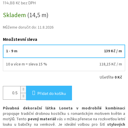
114,88 Kč bez DPH
Měrná
Skladem
(14,5 m)
cena:
Můžeme doručit do:
11.8.2026
Množstevní sleva
1 - 9 m
139 Kč
/ m
10 a více m = sleva 15 %
118,15 Kč
/ m
Ušetříte
0 Kč
Přidat do košíku
Půvabná dekorační látka Loneta v modrobílé kombinaci
propojuje tradiční drobnou kostičku s romantickým motivem květin a
motýlů. Tento
pevný materiál
vás v mžiku přenese na rozkvetlou letní
louku u babičky na venkově. Je ideální volbou pro šití
stylových