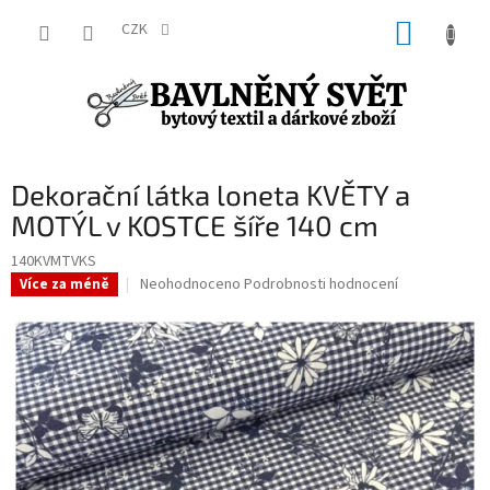
Přejít
NÁKUP
na
CZK
obsah
KOŠÍK
Dekorační látka loneta KVĚTY a
MOTÝL v KOSTCE šíře 140 cm
140KVMTVKS
Průměrné
Neohodnoceno
Podrobnosti hodnocení
Více za méně
hodnocení
produktu
je
0,0
z
5
hvězdiček.