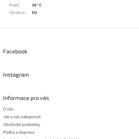
Praní
:
30 °C
Výrobce
:
EU
Z
á
p
a
Facebook
t
í
Instagram
Informace pro vás
O nás
Jak u nás nakupovat
Obchodní podmínky
Platba a doprava