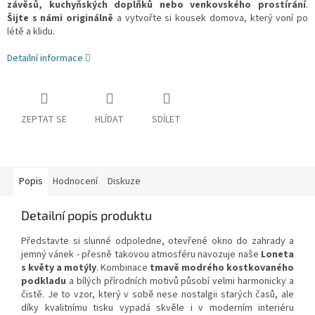
závěsů, kuchyňských doplňků nebo venkovského prostírání
.
Šijte s námi originálně
a vytvořte si kousek domova, který voní po
létě a klidu.
Detailní informace
ZEPTAT SE
HLÍDAT
SDÍLET
Popis
Hodnocení
Diskuze
Detailní popis produktu
Představte si slunné odpoledne, otevřené okno do zahrady a
jemný vánek - přesně takovou atmosféru navozuje naše
Loneta
s květy a motýly
. Kombinace
tmavě modrého kostkovaného
podkladu
a bílých přírodních motivů působí velmi harmonicky a
čistě. Je to vzor, který v sobě nese nostalgii starých časů, ale
díky kvalitnímu tisku vypadá skvěle i v moderním interiéru