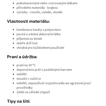
jednobarevnými nebo vzorovanými látkami
přírodními materiály - krajkou
výstuhy - ronofix, vatelín, vlizelín
Vlastnosti materiálu:
kombinace bavlny a polyesteru
pevná a odolná dekorační látka
příjemná na dotek
dobře drží tvar
vhodná pro každodenní používání
Praní a údržba:
praní na 30 °C
doporučeno prát s podobnými barvami
nebělit
nesušit v sušičce
nebělit, nepoužívat rozjasňovadla ani agresivní prací
prostředky
žehlit na střední stupeň
Tipy na šití: