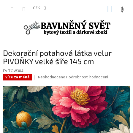
Přejít
NÁKUP
na
CZK
obsah
KOŠÍK
Dekorační potahová látka velur
PIVOŇKY velké šíře 145 cm
FA-TOW384
Průměrné
Neohodnoceno
Podrobnosti hodnocení
Více za méně
hodnocení
produktu
je
0,0
z
5
hvězdiček.