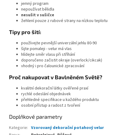
jemný program
nepoužívat bělidla
nesušit v sušičce
žehlení pouze z rubové strany na nízkou teplotu
Tipy pro šití:
používejte pevnější univerzální jehlu 80-90
šijte pomaleji - velur má vlas
hlídejte směr vlasu při stříhání
doporučeno začistit okraje (overlock/cikcak)
vhodný i pro čalounické zpracování
Proč nakupovat v Bavlněném Světě?
kvalitní dekorační látky ověřené praxí
rychlé odeslání objednávek
přehledné specifikace u každého produktu
osobní přístup a radost z tvoření
Doplňkové parametry
Kategorie
:
Vzorovaný dekorační potahový velur
Barva
:
Petrolejová, Růžová