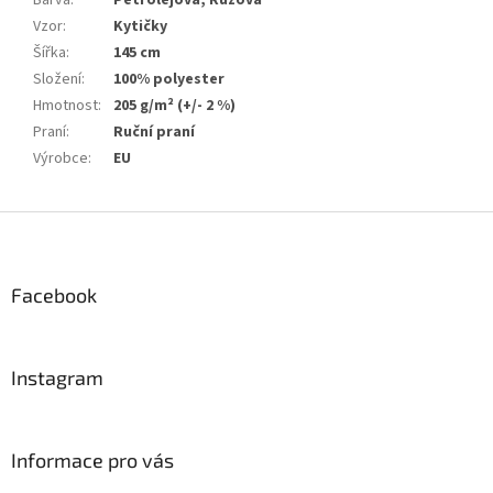
Vzor
:
Kytičky
Šířka
:
145 cm
Složení
:
100% polyester
Hmotnost
:
205 g/m² (+/- 2 %)
Praní
:
Ruční praní
Výrobce
:
EU
Z
á
p
a
Facebook
t
í
Instagram
Informace pro vás