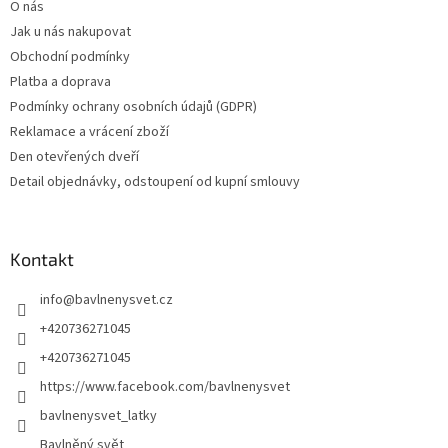
O nás
Jak u nás nakupovat
Obchodní podmínky
Platba a doprava
Podmínky ochrany osobních údajů (GDPR)
Reklamace a vrácení zboží
Den otevřených dveří
Detail objednávky, odstoupení od kupní smlouvy
Kontakt
info
@
bavlnenysvet.cz
+420736271045
+420736271045
https://www.facebook.com/bavlnenysvet
bavlnenysvet_latky
Bavlněný svět