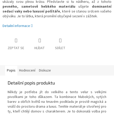
ukázaly svou plnou krásu. Představte si tu nádheru, až z tohoto
pevného, sametově hebkého materiálu
ušijete
dominantní
sedací vaky nebo luxusní polštáře
, které se stanou srdcem vašeho
obýváku. Je to látka, která promění obyčejné sezení v zážitek.
Detailní informace
ZEPTAT SE
HLÍDAT
SDÍLET
Popis
Hodnocení
Diskuze
Detailní popis produktu
Někdy je potřeba jít do velkého a tento velur s velkými
pivoňkami je toho důkazem. Ta kombinace hlubokých, sytých
barev a obřích květů na tmavém podkladu je prostě magická a
vnáší do prostoru drama a luxus. Tenhle materiál je stvořený pro
ty, kteří chtějí domov s charakterem. Je to dokonalá volba pro