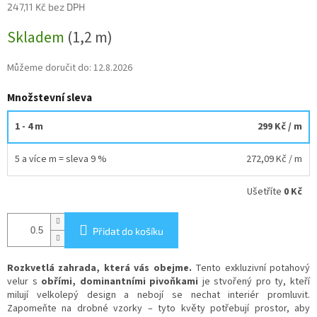
247,11 Kč bez DPH
Měrná
Skladem
(1,2 m)
cena:
Můžeme doručit do:
12.8.2026
Množstevní sleva
1 - 4 m
299 Kč
/ m
5 a více m = sleva 9 %
272,09 Kč
/ m
Ušetříte
0 Kč
Přidat do košíku
Rozkvetlá zahrada, která vás obejme.
Tento exkluzivní potahový
velur s
obřími, dominantními pivoňkami
je stvořený pro ty, kteří
milují velkolepý design a nebojí se nechat interiér promluvit.
Zapomeňte na drobné vzorky – tyto květy potřebují prostor, aby