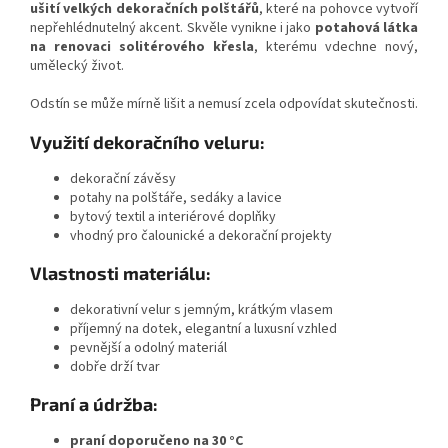
ušití velkých dekoračních polštářů
, které na pohovce vytvoří
nepřehlédnutelný akcent. Skvěle vynikne i jako
potahová látka
na renovaci solitérového křesla
, kterému vdechne nový,
umělecký život.
Odstín se může mírně lišit a nemusí zcela odpovídat skutečnosti.
Využití dekoračního veluru:
dekorační závěsy
potahy na polštáře, sedáky a lavice
bytový textil a interiérové doplňky
vhodný pro čalounické a dekorační projekty
Vlastnosti materiálu:
dekorativní velur s jemným, krátkým vlasem
příjemný na dotek, elegantní a luxusní vzhled
pevnější a odolný materiál
dobře drží tvar
Praní a údržba:
praní doporučeno na 30 °C