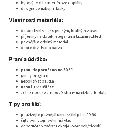
bytový textil a interiérové doplňky
designové nákupní tašky
Vlastnosti materiálu:
dekorativní velur s jemným, krátkým vlasem
příjemný na dotek, elegantní a luxusní vzhled
pevnější a odolný materiál
dobře drží tvar a barva
Praní a údržba:
praní doporučeno na 30 °C
jemný program
nepoužívat bělidla
nesušit v sušičce
žehlení pouze z rubové strany na nízkou teplotu
Tipy pro šití:
používejte pevnější univerzální jehlu 80-90
šijte pomaleji - velur má vlas
doporučeno začistit okraje (overlock/cikcak)