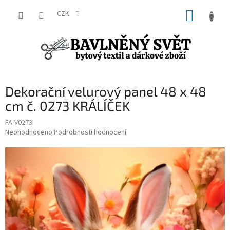
Přejít
NÁKUP
na
CZK
obsah
KOŠÍK
Dekorační velurový panel 48 x 48
cm č. 0273 KRÁLÍČEK
FA-V0273
Průměrné
Neohodnoceno
Podrobnosti hodnocení
hodnocení
produktu
je
0,0
z
5
hvězdiček.