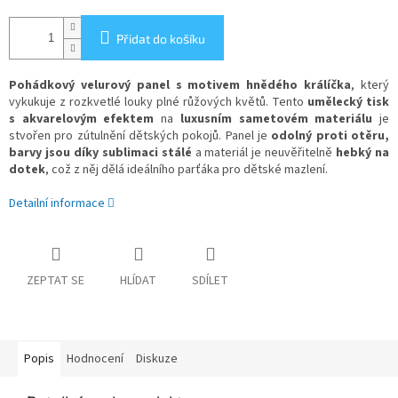
Přidat do košíku
Pohádkový velurový panel s motivem hnědého králíčka
, který
vykukuje z rozkvetlé louky plné růžových květů. Tento
umělecký tisk
s akvarelovým efektem
na
luxusním sametovém materiálu
je
stvořen pro zútulnění dětských pokojů. Panel je
odolný proti otěru,
barvy jsou díky sublimaci stálé
a materiál je neuvěřitelně
hebký na
dotek
, což z něj dělá ideálního parťáka pro dětské mazlení.
Detailní informace
ZEPTAT SE
HLÍDAT
SDÍLET
Popis
Hodnocení
Diskuze