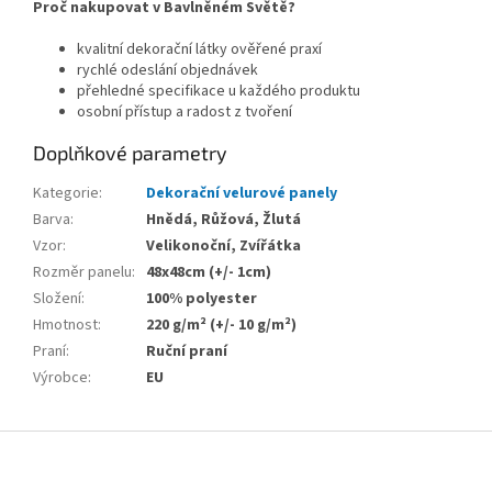
Proč nakupovat v Bavlněném Světě?
kvalitní dekorační látky ověřené praxí
rychlé odeslání objednávek
přehledné specifikace u každého produktu
osobní přístup a radost z tvoření
Doplňkové parametry
Kategorie
:
Dekorační velurové panely
Barva
:
Hnědá, Růžová, Žlutá
Vzor
:
Velikonoční, Zvířátka
Rozměr panelu
:
48x48cm (+/- 1cm)
Složení
:
100% polyester
Hmotnost
:
220 g/m² (+/- 10 g/m²)
Praní
:
Ruční praní
Výrobce
:
EU
Z
á
p