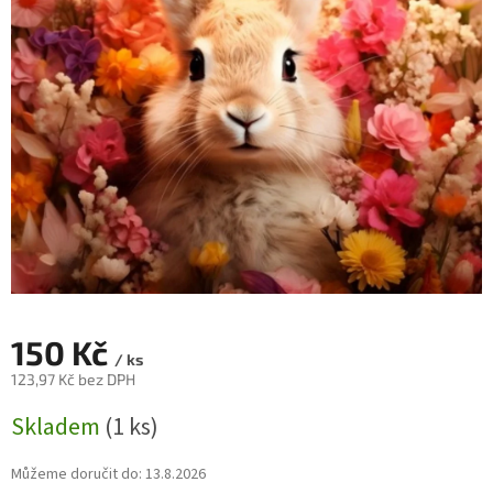
150 Kč
/ ks
123,97 Kč bez DPH
Měrná
Skladem
(1 ks)
cena:
Můžeme doručit do:
13.8.2026