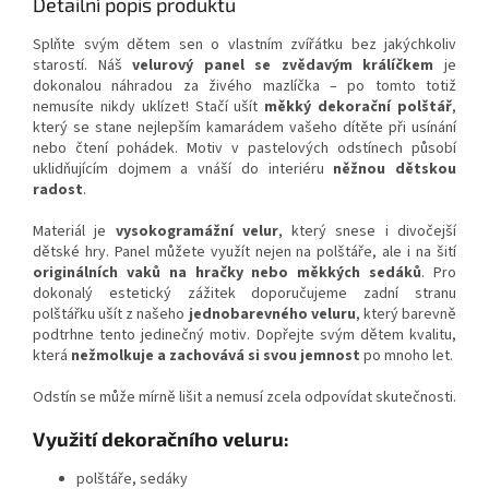
Detailní popis produktu
Splňte svým dětem sen o vlastním zvířátku bez jakýchkoliv
starostí. Náš
velurový panel se zvědavým králíčkem
je
dokonalou náhradou za živého mazlíčka – po tomto totiž
nemusíte nikdy uklízet! Stačí ušít
měkký dekorační polštář
,
který se stane nejlepším kamarádem vašeho dítěte při usínání
nebo čtení pohádek. Motiv v pastelových odstínech působí
uklidňujícím dojmem a vnáší do interiéru
něžnou dětskou
radost
.
Materiál je
vysokogramážní velur
, který snese i divočejší
dětské hry. Panel můžete využít nejen na polštáře, ale i na šití
originálních vaků na hračky nebo měkkých sedáků
. Pro
dokonalý estetický zážitek doporučujeme zadní stranu
polštářku ušít z našeho
jednobarevného veluru
, který barevně
podtrhne tento jedinečný motiv. Dopřejte svým dětem kvalitu,
která
nežmolkuje a zachovává si svou jemnost
po mnoho let.
Odstín se může mírně lišit a nemusí zcela odpovídat skutečnosti.
Využití dekoračního veluru:
polštáře, sedáky