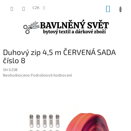
Přejít
NÁKUP
na
CZK
obsah
KOŠÍK
Duhový zip 4,5 m ČERVENÁ SADA
číslo 8
SH-SZ08
Průměrné
Neohodnoceno
Podrobnosti hodnocení
hodnocení
produktu
je
0,0
z
5
hvězdiček.