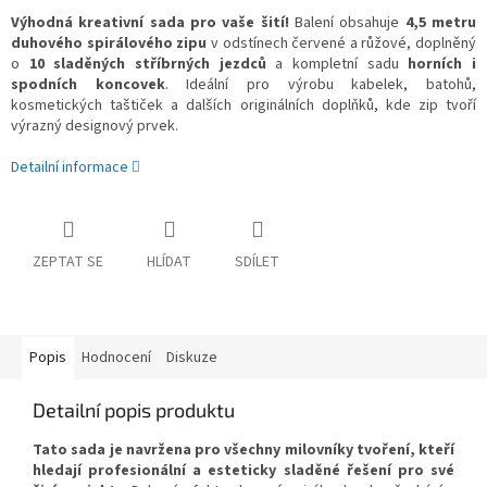
Výhodná kreativní sada pro vaše šití!
Balení obsahuje
4,5 metru
duhového spirálového zipu
v odstínech červené a růžové, doplněný
o
10 sladěných stříbrných jezdců
a kompletní sadu
horních i
spodních koncovek
. Ideální pro výrobu kabelek, batohů,
kosmetických taštiček a dalších originálních doplňků, kde zip tvoří
výrazný designový prvek.
Detailní informace
ZEPTAT SE
HLÍDAT
SDÍLET
Popis
Hodnocení
Diskuze
Detailní popis produktu
Tato sada je navržena pro všechny milovníky tvoření, kteří
hledají profesionální a esteticky sladěné řešení pro své