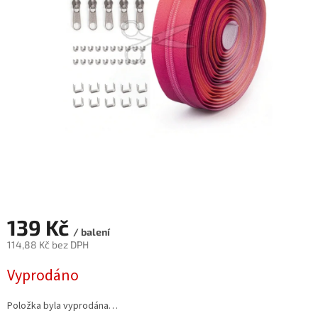
139 Kč
/ balení
114,88 Kč bez DPH
Měrná
Vyprodáno
cena:
Položka byla vyprodána…