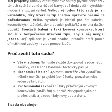
šicí projekty.
Duhový efekt nylonové spirály plynule přechází v
tónech sytě červené a růžové barvy, což dodá vašim výrobkům
moderní a luxusní vzhled.
Velkou výhodou této sady je její
variabilita, díky které si zip snadno upravíte přesně na
požadovanou délku.
Výrobek je ideální pro šití kabelek,
kosmetických taštiček, dekorativních polštářků a mnoha dalších
doplňků.
Součástí balení je také kovová koncovka, která
slouží k bezpečnému uzavření zipu, aby z něj nevyjel
jezdec.
Její aplikace je velmi snadná, protože stačí pouze
přimáčknout zoubky na zipu pomocí kleští.
Proč zvolit tuto sadu?
Vše v jednom:
Nemusíte složitě dokupovat jezdce nebo
zarážky, vše k sobě barevně i technicky pasuje.
Ekonomické balení:
4,5 metru metráže vám vystačí na
několik menších projektů (peněženky, pouzdra) nebo
jeden velký batoh.
Profesionální zakončení:
Díky přiloženým kovovým
koncovkám (zarážkám) bude váš zip vypadat jako od
profesionála a jezdec nikdy nevyjede z dráhy.
1 sada obsahuje: