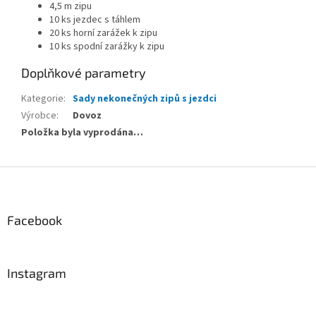
4,5 m zipu
10 ks jezdec s táhlem
20 ks horní zarážek k zipu
10 ks spodní zarážky k zipu
Doplňkové parametry
Kategorie
:
Sady nekonečných zipů s jezdci
Výrobce
:
Dovoz
Položka byla vyprodána…
Z
á
p
a
Facebook
t
í
Instagram