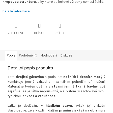
krepovou strukturu
, díky které se hotové výrobky nemusí žehlit.
Detailní informace
ZEPTAT SE
HLÍDAT
SDÍLET
Popis
Podobné (4)
Hodnocení
Diskuze
Detailní popis produktu
Tato
dvojitá gázovina
s potiskem
nočních i denních motýlů
kombinuje jemný vzhled s maximálním pohodlím při nošení.
Materiál je tvořen
dvěma vrstvami jemně tkané bavlny
, což
zajišťuje, že je látka neprůsvitná, ale přitom si zachovává svou
typickou
lehkost a vzdušnost
.
Látka je dodávána v
hladkém stavu
, avšak její unikátní
vlastností je, že s každým dalším
praním získává na objemu
a