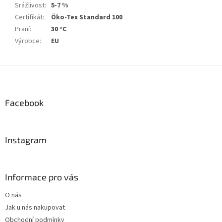
Srážlivost
:
5-7 %
Certifikát
:
Öko-Tex Standard 100
Praní
:
30 °C
Výrobce
:
EU
Z
á
p
a
Facebook
t
í
Instagram
Informace pro vás
O nás
Jak u nás nakupovat
Obchodní podmínky