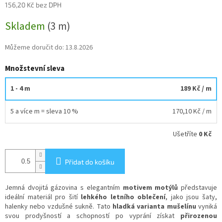
156,20 Kč bez DPH
Měrná
Skladem
(3 m)
cena:
Můžeme doručit do:
13.8.2026
Množstevní sleva
1 - 4 m
189 Kč
/ m
5 a více m = sleva 10 %
170,10 Kč
/ m
Ušetříte
0 Kč
Přidat do košíku
Jemná dvojitá gázovina s elegantním
motivem motýlů
představuje
ideální materiál pro šití
lehkého letního oblečení
, jako jsou šaty,
halenky nebo vzdušné sukně. Tato
hladká varianta mušelínu
vyniká
svou prodyšností a schopností po vyprání získat
přirozenou