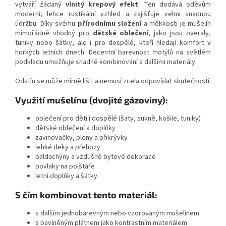
vytváří žádaný
vlnitý krepový efekt
. Ten dodává oděvům
moderní, lehce rustikální vzhled a zajišťuje velmi snadnou
údržbu. Díky svému
přírodnímu složení
a měkkosti je mušelín
mimořádně vhodný pro
dětské oblečení
, jako jsou overaly,
tuniky nebo šátky, ale i pro dospělé, kteří hledají komfort v
horkých letních dnech. Decentní barevnost motýlů na světlém
podkladu umožňuje snadné kombinování s dalšími materiály.
Odstín se může mírně lišit a nemusí zcela odpovídat skutečnosti.
Využití mušelínu (dvojité gázoviny):
oblečení pro děti i dospělé (šaty, sukně, košile, tuniky)
dětské oblečení a doplňky
zavinovačky, pleny a přikrývky
lehké deky a přehozy
baldachýny a vzdušné bytové dekorace
povlaky na polštáře
letní doplňky a šátky
S čím kombinovat tento materiál:
s dalším jednobarevným nebo vzorovaným mušelínem
s bavlněným plátnem jako kontrastním materiálem