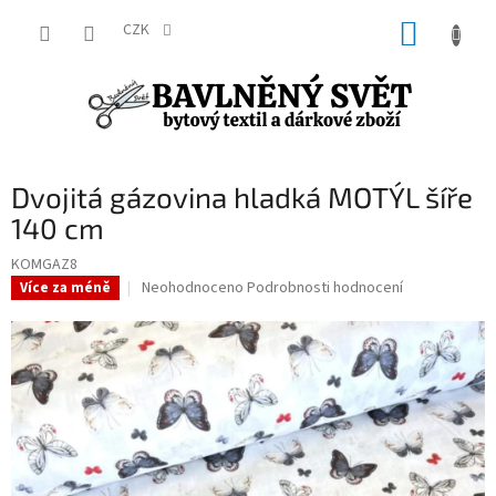
Přejít
NÁKUP
na
CZK
obsah
KOŠÍK
Dvojitá gázovina hladká MOTÝL šíře
140 cm
KOMGAZ8
Průměrné
Neohodnoceno
Podrobnosti hodnocení
Více za méně
hodnocení
produktu
je
0,0
z
5
hvězdiček.