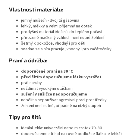
Vlastnosti materiálu:
jemný mušelín - dvojitá gázovina
lehký, měkký a velmi příjemný na dotek
prodyšný materiál ideální i do teplého počasí
přirozeně mačkaný vzhled - není nutné žehlení
šetrný k pokožce, vhodný i pro děti
snadno se s ním pracuje, vhodný i pro začátečníky
Praní a údržba:
doporučené praní na 30 °C
před šitím doporučujeme látku vysrážet
prát naruby
neždímat vysokými otáčkami
sušení v sušičce nedoporučujeme
nebělit a nepoužívat agresivní prací prostředky
žehlení není nutné, případně na nízký stupeň
Tipy pro šití:
ideální jehla: univerzální nebo microtex 70–80
doporučujeme stříhat na rovné podložce (látka je lehká)