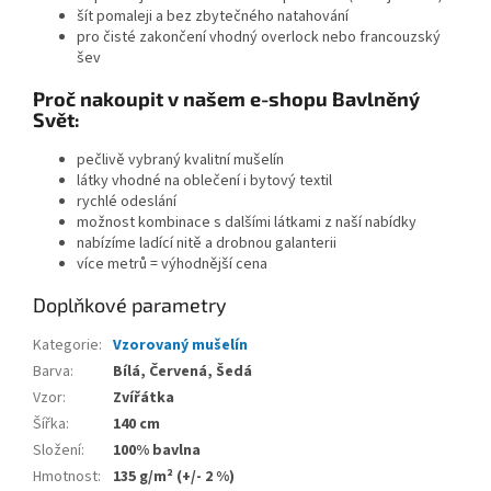
šít pomaleji a bez zbytečného natahování
pro čisté zakončení vhodný overlock nebo francouzský
šev
Proč nakoupit v našem e-shopu Bavlněný
Svět:
pečlivě vybraný kvalitní mušelín
látky vhodné na oblečení i bytový textil
rychlé odeslání
možnost kombinace s dalšími látkami z naší nabídky
nabízíme ladící nitě a drobnou galanterii
více metrů = výhodnější cena
Doplňkové parametry
Kategorie
:
Vzorovaný mušelín
Barva
:
Bílá, Červená, Šedá
Vzor
:
Zvířátka
Šířka
:
140 cm
Složení
:
100% bavlna
Hmotnost
:
135 g/m² (+/- 2 %)