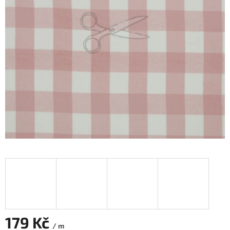
179 Kč
/ m