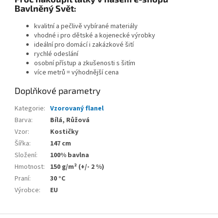
Bavlněný Svět:
kvalitní a pečlivě vybírané materiály
vhodné i pro dětské a kojenecké výrobky
ideální pro domácí i zakázkové šití
rychlé odeslání
osobní přístup a zkušenosti s šitím
více metrů = výhodnější cena
Doplňkové parametry
Kategorie
:
Vzorovaný flanel
Barva
:
Bílá, Růžová
Vzor
:
Kostičky
Šířka
:
147 cm
Složení
:
100% bavlna
Hmotnost
:
150 g/m² (+/- 2 %)
Praní
:
30 °C
Výrobce
:
EU