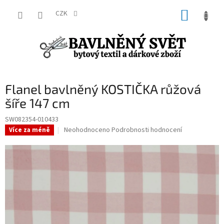
Přejít
NÁKUP
na
CZK
obsah
KOŠÍK
Flanel bavlněný KOSTIČKA růžová
šíře 147 cm
SW082354-010433
Průměrné
Neohodnoceno
Podrobnosti hodnocení
Více za méně
hodnocení
produktu
je
0,0
z
5
hvězdiček.