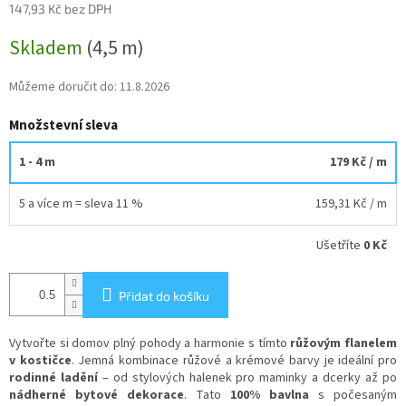
147,93 Kč bez DPH
Měrná
Skladem
(4,5 m)
cena:
Můžeme doručit do:
11.8.2026
Množstevní sleva
1 - 4 m
179 Kč
/ m
5 a více m = sleva 11 %
159,31 Kč
/ m
Ušetříte
0 Kč
Přidat do košíku
Vytvořte si domov plný pohody a harmonie s tímto
růžovým flanelem
v kostičce
. Jemná kombinace růžové a krémové barvy je ideální pro
rodinné ladění
– od stylových halenek pro maminky a dcerky až po
nádherné bytové dekorace
. Tato
100% bavlna
s počesaným