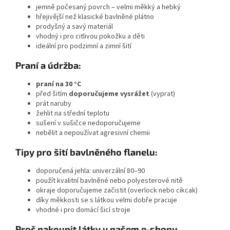
jemně počesaný povrch – velmi měkký a hebký
hřejivější než klasické bavlněné plátno
prodyšný a savý materiál
vhodný i pro citlivou pokožku a děti
ideální pro podzimní a zimní šití
Praní a údržba:
praní na 30 °C
před šitím
doporučujeme vysrážet
(vyprat)
prát naruby
žehlit na střední teplotu
sušení v sušičce nedoporučujeme
nebělit a nepoužívat agresivní chemii
Tipy pro šití bavlněného flanelu:
doporučená jehla: univerzální 80–90
použít kvalitní bavlněné nebo polyesterové nitě
okraje doporučujeme začistit (overlock nebo cikcak)
díky měkkosti se s látkou velmi dobře pracuje
vhodné i pro domácí šicí stroje
Proč nakoupit látky v našem e-shopu