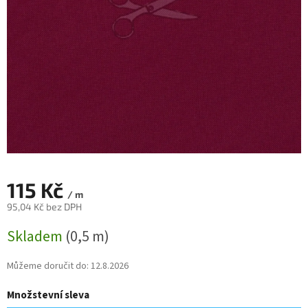
115 Kč
/ m
95,04 Kč bez DPH
Měrná
Skladem
(0,5 m)
cena:
Můžeme doručit do:
12.8.2026
Množstevní sleva