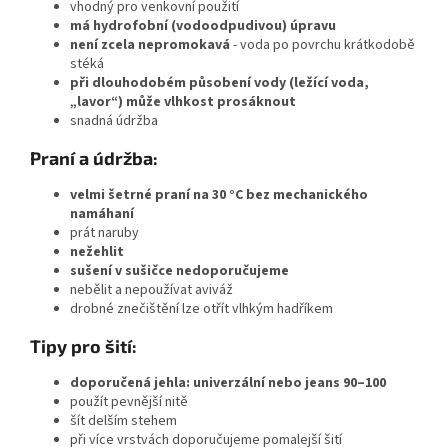
vhodný pro venkovní použití
má hydrofobní (vodoodpudivou) úpravu
není zcela nepromokavá
- voda po povrchu krátkodobě
stéká
při dlouhodobém působení vody (ležící voda,
„lavor“) může vlhkost prosáknout
snadná údržba
Praní a údržba:
velmi šetrné praní na 30 °C bez mechanického
namáhaní
prát naruby
nežehlit
sušení v sušičce nedoporučujeme
nebělit a nepoužívat aviváž
drobné znečištění lze otřít vlhkým hadříkem
Tipy pro šití:
doporučená jehla: univerzální nebo jeans 90–100
použít pevnější nitě
šít delším stehem
při více vrstvách doporučujeme pomalejší šití