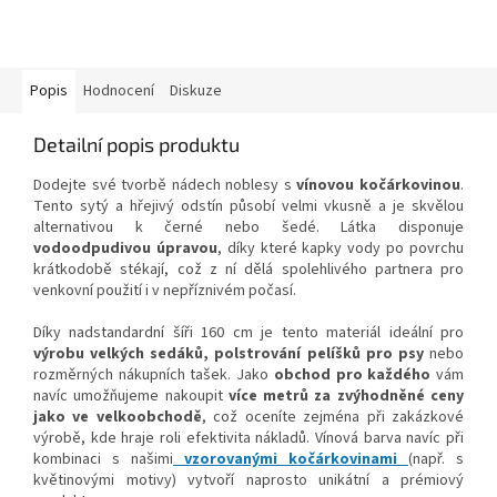
Popis
Hodnocení
Diskuze
Detailní popis produktu
Dodejte své tvorbě nádech noblesy s
vínovou kočárkovinou
.
Tento sytý a hřejivý odstín působí velmi vkusně a je skvělou
alternativou k černé nebo šedé. Látka disponuje
vodoodpudivou úpravou
, díky které kapky vody po povrchu
krátkodobě stékají, což z ní dělá spolehlivého partnera pro
venkovní použití i v nepříznivém počasí.
Díky nadstandardní šíři 160 cm je tento materiál ideální pro
výrobu velkých sedáků, polstrování pelíšků pro psy
nebo
rozměrných nákupních tašek. Jako
obchod pro každého
vám
navíc umožňujeme nakoupit
více metrů za zvýhodněné ceny
jako ve velkoobchodě
, což oceníte zejména při zakázkové
výrobě, kde hraje roli efektivita nákladů. Vínová barva navíc při
kombinaci s našimi
vzorovanými kočárkovinami
(např. s
květinovými motivy) vytvoří naprosto unikátní a prémiový