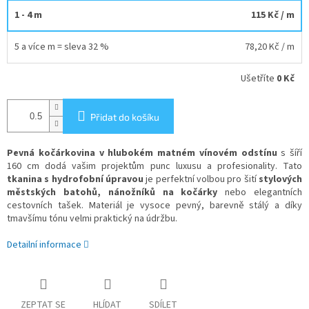
1 - 4 m
115 Kč
/ m
5 a více m = sleva 32 %
78,20 Kč
/ m
Ušetříte
0 Kč
Přidat do košíku
Pevná kočárkovina v hlubokém matném vínovém odstínu
s šíří
160 cm dodá vašim projektům punc luxusu a profesionality. Tato
tkanina s hydrofobní úpravou
je perfektní volbou pro šití
stylových
městských batohů, nánožníků na kočárky
nebo elegantních
cestovních tašek. Materiál je vysoce pevný, barevně stálý a díky
tmavšímu tónu velmi praktický na údržbu.
Detailní informace
ZEPTAT SE
HLÍDAT
SDÍLET