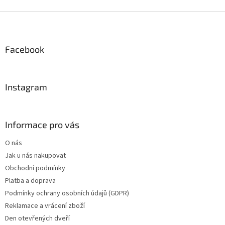
Z
á
p
a
Facebook
t
í
Instagram
Informace pro vás
O nás
Jak u nás nakupovat
Obchodní podmínky
Platba a doprava
Podmínky ochrany osobních údajů (GDPR)
Reklamace a vrácení zboží
Den otevřených dveří