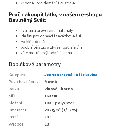
vhodné i pro domácí šicí stroje
Proč nakoupit látky v našem e-shopu
Bavlněný Svět:
kvalitní a prověřené materiály
ideální pro domácí i zakázkové šití
rychlé odeslání
osobní přístup a zkušenosti s šitím
více metrů = výhodnější cena
Doplňkové parametry
Kategorie
:
Jednobarevná kočárkovina
Povrchová úprava
:
Matná
Barva
:
Vínová - bordó
Šířka
:
160 cm
Složení
:
100% polyester
Hmotnost
:
205 g/m² (+/- 2 %)
Praní
:
30 °C
Výrobce
:
EU