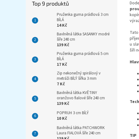
Top 9 produktů
Dode
pro
Pruženka guma prádlová 3 cm
kopír
BÍLÁ
výraz
14 Kč
Tato
Bavlněná látka SASANKY modré
příje
šíře 240 cm
u sl
139 Kč
šíři 
Pruženka guma prádlová 5 cm
BÍLÁ
Hlav
17 Kč
Zip nekonečný spirálový v
metráži BÍLÝ šířka 3 mm
7 Kč
Bavlněná látka KVĚTINY
oranžovo fialové šíře 240 cm
Tech
139 Kč
POPRUH 3 cm BÍLÝ
10 Kč
Bavlněná látka PATCHWORK
Laura FIALOVÁ šíře 240 cm
TIP 
139 Kč