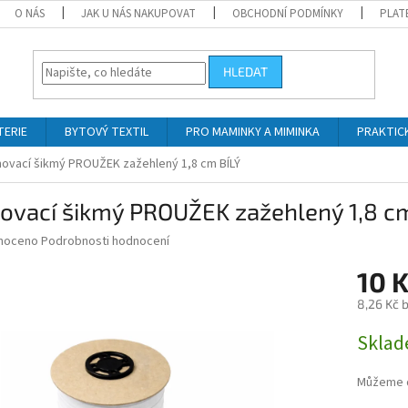
O NÁS
JAK U NÁS NAKUPOVAT
OBCHODNÍ PODMÍNKY
PLAT
HLEDAT
TERIE
BYTOVÝ TEXTIL
PRO MAMINKY A MIMINKA
PRAKTIC
ovací šikmý PROUŽEK zažehlený 1,8 cm BÍLÝ
ovací šikmý PROUŽEK zažehlený 1,8 c
né
noceno
Podrobnosti hodnocení
ní
10 
u
8,26 Kč 
Měrná
Skla
cena:
ek.
Můžeme d