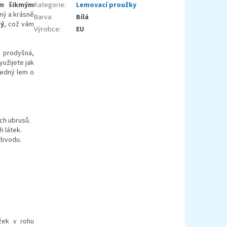
ým šikmým
Kategorie
:
Lemovací proužky
jný a krásně
Barva
:
Bílá
ný
, což vám
Výrobce
:
EU
e prodyšná,
yužijete jak
hledný lem o
ch ubrusů.
h látek.
obvodu.
užek v rohu