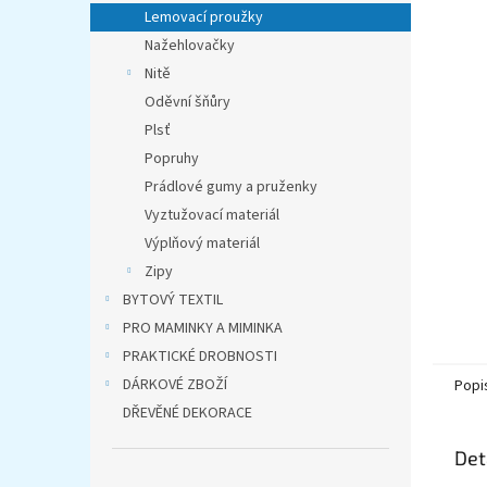
n
Lemovací proužky
e
Nažehlovačky
l
Nitě
Oděvní šňůry
Plsť
Popruhy
Prádlové gumy a pruženky
Vyztužovací materiál
Výplňový materiál
Zipy
BYTOVÝ TEXTIL
PRO MAMINKY A MIMINKA
PRAKTICKÉ DROBNOSTI
DÁRKOVÉ ZBOŽÍ
Popi
DŘEVĚNÉ DEKORACE
Det