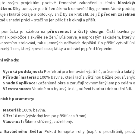
jte svým projektům poctivé řemeslné zakončení s tímto
klasick
užkem
. Díky tomu, že je střižen šikmo k osnově látky, je mimořádně podda
uje i kulaté okraje a oblouky, aniž by se krabatil. Je již
předem zažehle
ně usnadní práci – stačí ho jen přiložit k okraji a přišít.
 pomůcka je sázkou na
přirozenost a čistý design
. Čistá bavlna j
mná k pokožce a skvěle se žehlí. Bílá barva je naprostým základem, který v
avnostního stolování, tak u jemných oděvních doplňků. Po přišití vytvoří ú
necelý 1 cm, který zpevní okraj látky a ochrání jej před třepením.
ní výhody:
Vysoká poddajnost:
Perfektní pro lemování výstřihů, průramků a kulatý
Přírodní materiál:
100% bavlna, která ladí s většinou běžně používanýc
Snadná aplikace:
Zažehlené okraje zaručují rovnoměrný lem po celém 
Všestrannost:
Vhodné pro bytový textil, oděvní tvorbu i dekorační šití.
nické parametry:
Materiál:
100% bavlna.
Šíře:
18 mm (výsledný lem po přišití cca 9 mm).
Vlastnost:
Šikmo střižený, zažehlený.
z Bavlněného Světa:
Pokud lemujete rohy (např. u prostírání), pro