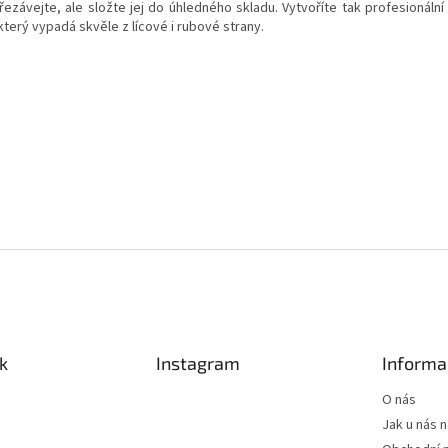
řezávejte, ale složte jej do úhledného skladu. Vytvoříte tak profesionální
který vypadá skvěle z lícové i rubové strany.
k
Instagram
Informa
O nás
Jak u nás 