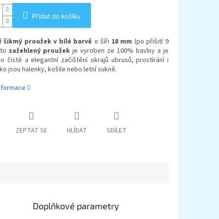
Přidat do košíku
 šikmý proužek v bílé barvě
o šíři
18 mm
(po přišití 9
nto
zažehlený proužek
je vyroben ze 100% bavlny a je
ro čisté a elegantní začištění okrajů ubrusů, prostírání i
ko jsou halenky, košile nebo letní sukně.
informace
ZEPTAT SE
HLÍDAT
SDÍLET
Doplňkové parametry