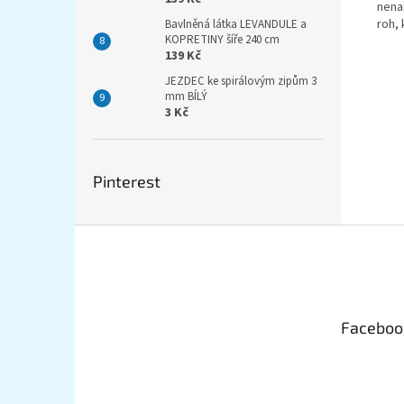
nena
roh, 
Bavlněná látka LEVANDULE a
KOPRETINY šíře 240 cm
139 Kč
JEZDEC ke spirálovým zipům 3
mm BÍLÝ
3 Kč
Pinterest
Z
á
p
a
t
Faceboo
í