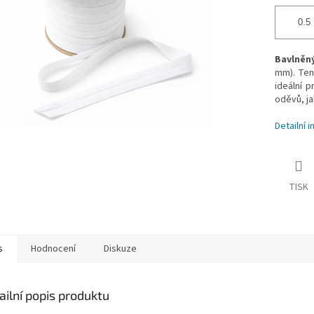
Bavlněný
mm). Te
ideální p
oděvů, ja
Detailní 
TISK
s
Hodnocení
Diskuze
ailní popis produktu