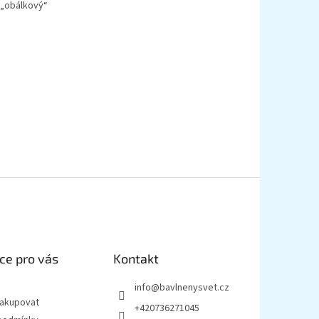
 „obálkový“
ce pro vás
Kontakt
info
@
bavlnenysvet.cz
nakupovat
+420736271045