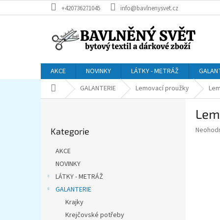
Přejít
+420736271045
info@bavlnenysvet.cz
na
obsah
AKCE
NOVINKY
LÁTKY - METRÁŽ
GALAN
Domů
GALANTERIE
Lemovací proužky
Lem
P
Lem
o
Přeskočit
s
Průměr
Neohod
Kategorie
kategorie
t
hodnoce
r
produkt
AKCE
a
je
NOVINKY
0,0
n
z
LÁTKY - METRÁŽ
n
5
í
GALANTERIE
hvězdič
p
Krajky
a
Krejčovské potřeby