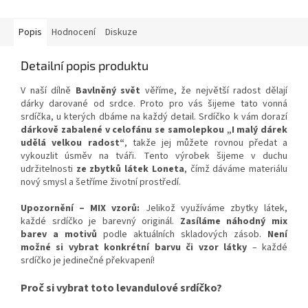
Popis
Hodnocení
Diskuze
Detailní popis produktu
V naší dílně
Bavlněný svět
věříme, že největší radost dělají
dárky darované od srdce. Proto pro vás šijeme tato vonná
srdíčka, u kterých dbáme na každý detail. Srdíčko k vám dorazí
dárkově zabalené v celofánu se samolepkou „I malý dárek
udělá velkou radost“
, takže jej můžete rovnou předat a
vykouzlit úsměv na tváři. Tento výrobek šijeme v duchu
udržitelnosti
ze zbytků látek Loneta
, čímž dáváme materiálu
nový smysl a šetříme životní prostředí.
Upozornění – MIX vzorů:
Jelikož využíváme zbytky látek,
každé srdíčko je barevný originál.
Zasíláme náhodný mix
barev a motivů
podle aktuálních skladových zásob.
Není
možné si vybrat konkrétní barvu či vzor látky
– každé
srdíčko je jedinečné překvapení!
Proč si vybrat toto levandulové srdíčko?