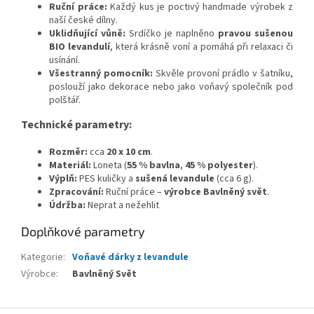
Ruční práce:
Každý kus je poctivý handmade výrobek z
naší české dílny.
Uklidňující vůně:
Srdíčko je naplněno
pravou sušenou
BIO levandulí
, která krásně voní a pomáhá při relaxaci či
usínání.
Všestranný pomocník:
Skvěle provoní prádlo v šatníku,
poslouží jako dekorace nebo jako voňavý společník pod
polštář.
Technické parametry:
Rozměr:
cca
20 x 10 cm
.
Materiál:
Loneta (
55 % bavlna
,
45 % polyester
).
Výplň:
PES kuličky a
sušená levandule
(cca 6 g).
Zpracování:
Ruční práce –
výrobce Bavlněný svět
.
Údržba:
Neprat a nežehlit
Doplňkové parametry
Kategorie
:
Voňavé dárky z levandule
Výrobce
:
Bavlněný Svět