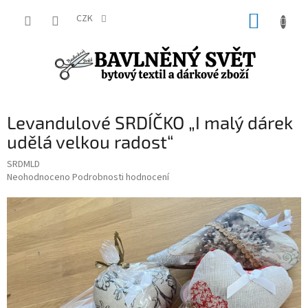
Přejít
NÁKUP
na
CZK
obsah
KOŠÍK
Levandulové SRDÍČKO „I malý dárek
udělá velkou radost“
SRDMLD
Průměrné
Neohodnoceno
Podrobnosti hodnocení
hodnocení
produktu
je
0,0
z
5
hvězdiček.