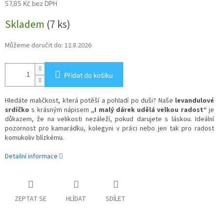
57,85 Kč bez DPH
Měrná
Skladem
(7 ks)
cena:
Můžeme doručit do:
12.8.2026
Přidat do košíku
Hledáte maličkost, která potěší a pohladí po duši? Naše
levandulové
srdíčko
s krásným nápisem
„I malý dárek udělá velkou radost“
je
důkazem, že na velikosti nezáleží, pokud darujete s láskou. Ideální
pozornost pro kamarádku, kolegyni v práci nebo jen tak pro radost
komukoliv blízkému.
Detailní informace
ZEPTAT SE
HLÍDAT
SDÍLET