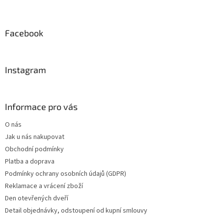
Z
á
p
a
Facebook
t
í
Instagram
Informace pro vás
O nás
Jak u nás nakupovat
Obchodní podmínky
Platba a doprava
Podmínky ochrany osobních údajů (GDPR)
Reklamace a vrácení zboží
Den otevřených dveří
Detail objednávky, odstoupení od kupní smlouvy