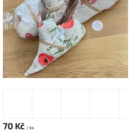
70 Kč
/ ks