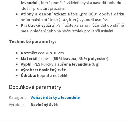
levanduli
, která pomáhá zklidnit mysl a navodit pohodu –
ideální pro start prázdnin.
Vtipný a osobní vzkaz:
Nápis „pro ÚČU“ dodává dárku
neformální a přátelský ráz, který vykouzlí úsměv.
Praktické využití:
Paní učitelka si ho může dát do skříně
mezi oblečení nebo na noční stolek pro lepší usínání.
Technické parametry:
Rozměr:
cca
20 x 10 cm
.
Materiál:
Loneta (
55 % bavlna
,
45 % polyester
).
Výplň:
PES kuličky a
sušená levandule
(6 g).
Výrobce:
Bavlněný svět
.
Údržba:
Neprat a nežehlit.
Doplňkové parametry
Kategorie
:
Voňavé dárky z levandule
Výrobce
:
Bavlněný Svět
Z
á