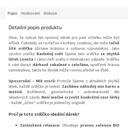
Popis
Hodnocení
Diskuze
Detailní popis produktu
Víme, že vybrat ten správný dárek pro paní učitelku může být
oříšek. Čokolády se roztečou a květiny zvadnou, ale naše
ručně
šité srdíčko
zůstane krásnou a voňavou vzpomínkou. Jako
výrobci značky
Bavlněný svět
šijeme tato srdíčka
ze zbytků
látek Loneta
v rámci naší snahy o minimalizaci odpadu. Srdíčko
k vám dorazí
dárkově zabalené v celofánu
, opatřené hravou
samolepkou, takže ho školák může rovnou předat ve třídě.
Upozornění – MIX vzorů:
Protože šijeme z aktuálních zbytků
látek, každé srdíčko je unikát.
Zasíláme náhodný mix barev a
motivů
(květinové, geometrické i jednobarevné) dle
skladových zásob.
Není možné si zvolit konkrétní vzor látky
– každé „účino“ srdíčko je jedinečný originál!
Proč je toto srdíčko ideální dárek?
Zasloužená relaxace:
Obsahuje
pravou sušenou BIO