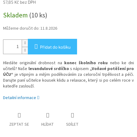
57,85 Kč bez DPH
Měrná
Skladem
(10 ks)
cena:
Můžeme doručit do:
11.8.2026
Přidat do košíku
Hledáte originální drobnost na
konec školního roku
nebo ke dni
učitelů? Naše
levandulové srdíčko
s nápisem
„Voňavé potěšení pro
ÚČU“
je vtipným a milým poděkováním za celoroční trpělivost a péči.
Darujte paní učitelce kousek klidu a relaxace, který si po celém roce v
katedře zaslouží.
Detailní informace
ZEPTAT SE
HLÍDAT
SDÍLET