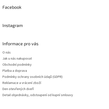
p
a
Facebook
t
í
Instagram
Informace pro vás
O nás
Jak u nás nakupovat
Obchodní podmínky
Platba a doprava
Podmínky ochrany osobních údajů (GDPR)
Reklamace a vrácení zboží
Den otevřených dveří
Detail objednávky, odstoupení od kupní smlouvy