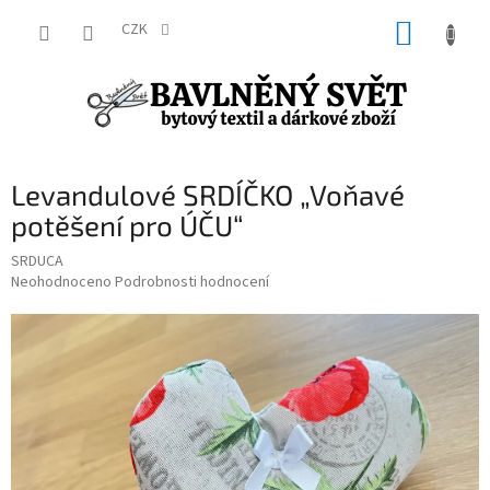
Přejít
NÁKUP
na
CZK
obsah
KOŠÍK
Levandulové SRDÍČKO „Voňavé
potěšení pro ÚČU“
SRDUCA
Průměrné
Neohodnoceno
Podrobnosti hodnocení
hodnocení
produktu
je
0,0
z
5
hvězdiček.