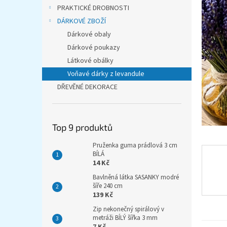
n
PRAKTICKÉ DROBNOSTI
e
DÁRKOVÉ ZBOŽÍ
l
Dárkové obaly
Dárkové poukazy
Látkové obálky
Voňavé dárky z levandule
DŘEVĚNÉ DEKORACE
Top 9 produktů
Pruženka guma prádlová 3 cm
BÍLÁ
14 Kč
Bavlněná látka SASANKY modré
šíře 240 cm
139 Kč
Zip nekonečný spirálový v
metráži BÍLÝ šířka 3 mm