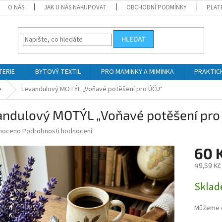
O NÁS
JAK U NÁS NAKUPOVAT
OBCHODNÍ PODMÍNKY
PLAT
HLEDAT
TERIE
BYTOVÝ TEXTIL
PRO MAMINKY A MIMINKA
PRAKTIC
e
Levandulový MOTÝL „Voňavé potěšení pro ÚČU“
andulový MOTÝL „Voňavé potěšení pro
né
noceno
Podrobnosti hodnocení
ní
60 
u
49,59 Kč
Měrná
Skla
cena:
ek.
Můžeme d