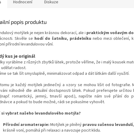
s
Hodnocení
Diskuze
ailní popis produktu
ndulový motýlek je nejen krásnou dekorací, ale i
praktickým voňavým d
cnosti. Skvěle se
hodí do šatníku, prádelníku
nebo mezi oblečení, k
ní přírodní levandulovou vůní.
ý kus je originál
lky vyrábíme z různých zbytků látek, protože věříme, že i malý kousek mat
 udělat radost.
me se tak šít smysluplně, minimalizovat odpad a dát látkám další využití.
 tomu je každý motýlek jedinečný a vzory se mohou lišit od fotografie. M
váni náhodně dle aktuální dostupnosti látek. Pokud preferujete určitou
 (např. romantický, jemný, tmavší apod.), napište nám své přání do
dnávce a pokud to bude možné, rádi se pokusíme vyhovět.
 si vybrat našeho levandulového motýla?
Přírodní aromaterapie:
Motýlek je plněný
pravou sušenou levandulí
krásně voní, pomáhá při relaxaci a navozuje pocit klidu.