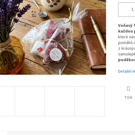
Voňavý 
každou p
která ná
pomáhá o
z krásný
samolep
poděková
Detailní 
TISK