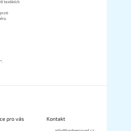
tí textilních
proti
éru.
“.
ce pro vás
Kontakt
info
@
bavlnenysvet.cz