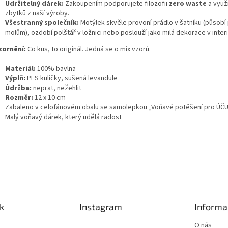
Udržitelný dárek:
Zakoupením podporujete filozofii
zero waste
a využi
zbytků z naší výroby.
Všestranný společník:
Motýlek skvěle provoní prádlo v šatníku (působí 
molům), ozdobí polštář v ložnici nebo poslouží jako milá dekorace v interi
ornění:
Co kus, to originál. Jedná se o mix vzorů.
Materiál:
100% bavlna
Výplň:
PES kuličky, sušená levandule
Údržba:
neprat, nežehlit
Rozměr:
12 x 10 cm
Zabaleno v celofánovém obalu se samolepkou „Voňavé potěšení pro ÚČU
Malý voňavý dárek, který udělá radost
k
Instagram
Informa
O nás