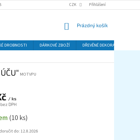
BA A DOPRAVA
PODMÍNKY OCHRANY OSOBNÍCH ÚDAJŮ (GDPR)
CZK
Přihlášení
REKL
NÁKUPNÍ
Prázdný košík
KOŠÍK
KÉ DROBNOSTI
DÁRKOVÉ ZBOŽÍ
DŘEVĚNÉ DEKORACE
KO
 ÚČU“
MOTVPU
Kč
/ ks
 bez DPH
dem
(10 ks)
oručit do:
12.8.2026