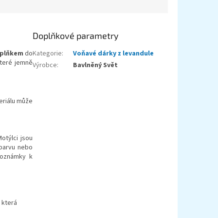
Doplňkové parametry
oplňkem
do
Kategorie
:
Voňavé dárky z levandule
teré jemně
Výrobce
:
Bavlněný Svět
eriálu může
otýlci jsou
 barvu nebo
 poznámky k
, která