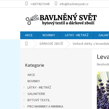
Přejít
+420736271045
info@bavlnenysvet.cz
na
obsah
AKCE
NOVINKY
LÁTKY - METRÁŽ
GALAN
Domů
DÁRKOVÉ ZBOŽÍ
Voňavé dárky z levandul
P
Lev
o
Přeskočit
s
Průměr
Neohod
Kategorie
kategorie
t
hodnoce
r
produkt
AKCE
a
je
NOVINKY
0,0
n
z
LÁTKY - METRÁŽ
n
5
í
GALANTERIE
hvězdič
p
BYTOVÝ TEXTIL
a
PRO MAMINKY A MIMINKA