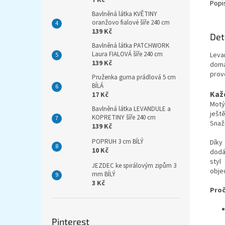
7 Kč
Popi
Bavlněná látka KVĚTINY
oranžovo fialové šíře 240 cm
139 Kč
Det
Bavlněná látka PATCHWORK
Laura FIALOVÁ šíře 240 cm
Leva
139 Kč
domá
provo
Pruženka guma prádlová 5 cm
BÍLÁ
Každ
17 Kč
Motý
Bavlněná látka LEVANDULE a
ještě
KOPRETINY šíře 240 cm
Snaží
139 Kč
POPRUH 3 cm BÍLÝ
Díky
10 Kč
dodá
styl
JEZDEC ke spirálovým zipům 3
obje
mm BÍLÝ
3 Kč
Proč
Pinterest