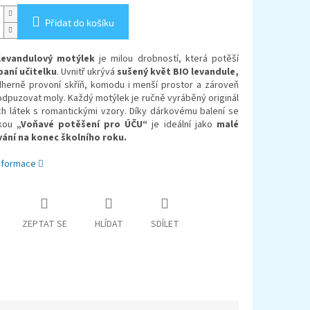
Přidat do košíku
levandulový motýlek
je milou drobností, která potěší
aní učitelku
. Uvnitř ukrývá
sušený květ BIO levandule,
dherně provoní skříň, komodu i menší prostor a zároveň
dpuzovat moly. Každý motýlek je ručně vyráběný originál
ch látek s romantickými vzory. Díky dárkovému balení se
kou
„Voňavé potěšení pro ÚČU“
je ideální jako
malé
ní na konec školního roku.
informace
ZEPTAT SE
HLÍDAT
SDÍLET