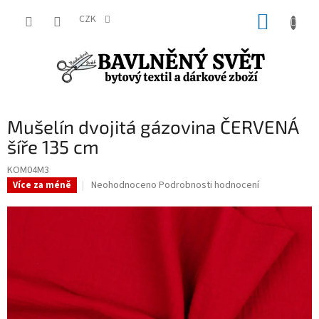
Přejít
NÁKUP
na
CZK
obsah
KOŠÍK
Mušelín dvojitá gázovina ČERVENÁ
šíře 135 cm
KOM04M3
Průměrné
Neohodnoceno
Podrobnosti hodnocení
Více za méně
hodnocení
produktu
je
0,0
z
5
hvězdiček.