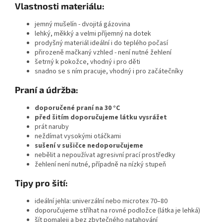
Vlastnosti materiálu:
jemný mušelín - dvojitá gázovina
lehký, měkký a velmi příjemný na dotek
prodyšný materiál ideální i do teplého počasí
přirozeně mačkaný vzhled - není nutné žehlení
šetrný k pokožce, vhodný i pro děti
snadno se s ním pracuje, vhodný i pro začátečníky
Praní a údržba:
doporučené praní na 30 °C
před šitím doporučujeme látku vysrážet
prát naruby
neždímat vysokými otáčkami
sušení v sušičce nedoporučujeme
nebělit a nepoužívat agresivní prací prostředky
žehlení není nutné, případně na nízký stupeň
Tipy pro šití:
ideální jehla: univerzální nebo microtex 70–80
doporučujeme stříhat na rovné podložce (látka je lehká)
šít pomaleji a bez zbytečného natahování