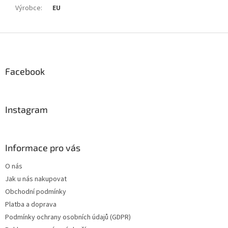
Výrobce
:
EU
Z
á
p
a
Facebook
t
í
Instagram
Informace pro vás
O nás
Jak u nás nakupovat
Obchodní podmínky
Platba a doprava
Podmínky ochrany osobních údajů (GDPR)