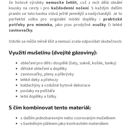
že hotové výrobky
nemusíte žehlit
, což z nich dělá ideální
kousky na cesty i pro
každodenní nošení
. S každým dalším
praním se tato bavlna stává ještě jemnější a nadýchanější. Je to
perfektní volba pro originální módní doplňky i
praktické
potřeby pro miminka
, jako jsou prodyšné
osušky
či lehké
zavinovačky.
Odstín se může mírně lišit a nemusí zcela odpovídat skutečnosti.
Využití mušelínu (dvojité gázoviny):
oblečení pro děti i dospělé (šaty, sukně, košile, tuniky)
dětské oblečení a doplňky
zavinovačky, pleny a přikrývky
lehké deky a přehozy
baldachýny a vzdušné bytové dekorace
povlaky na polštáře
letní doplňky a šátky
S čím kombinovat tento materiál:
s dalším jednobarevným nebo vzorovaným mušelínem
s bavlněným plátnem jako kontrastním materiálem