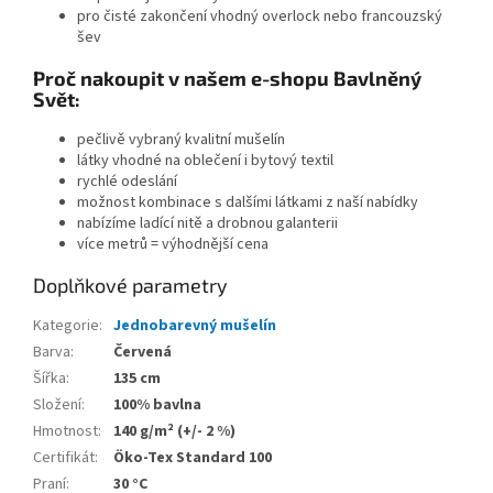
pro čisté zakončení vhodný overlock nebo francouzský
šev
Proč nakoupit v našem e-shopu Bavlněný
Svět:
pečlivě vybraný kvalitní mušelín
látky vhodné na oblečení i bytový textil
rychlé odeslání
možnost kombinace s dalšími látkami z naší nabídky
nabízíme ladící nitě a drobnou galanterii
více metrů = výhodnější cena
Doplňkové parametry
Kategorie
:
Jednobarevný mušelín
Barva
:
Červená
Šířka
:
135 cm
Složení
:
100% bavlna
Hmotnost
:
140 g/m² (+/- 2 %)
Certifikát
:
Öko-Tex Standard 100
Praní
:
30 °C