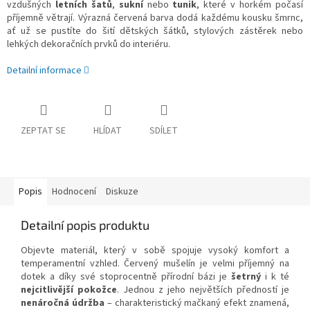
vzdušných
letních šatů
,
sukní
nebo
tunik
, které v horkém počasí
příjemně větrají. Výrazná červená barva dodá každému kousku šmrnc,
ať už se pustíte do šití dětských šátků, stylových zástěrek nebo
lehkých dekoračních prvků do interiéru.
Detailní informace
ZEPTAT SE
HLÍDAT
SDÍLET
Popis
Hodnocení
Diskuze
Detailní popis produktu
Objevte materiál, který v sobě spojuje vysoký komfort a
temperamentní vzhled. Červený mušelín je velmi příjemný na
dotek a díky své stoprocentně přírodní bázi je
šetrný
i k té
nejcitlivější pokožce
. Jednou z jeho největších předností je
nenáročná údržba
– charakteristický mačkaný efekt znamená,