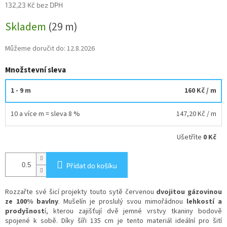
132,23 Kč bez DPH
Měrná
Skladem
(29 m)
cena:
Můžeme doručit do:
12.8.2026
Množstevní sleva
1 - 9 m
160 Kč
/ m
10 a více m = sleva 8 %
147,20 Kč
/ m
Ušetříte
0 Kč
Přidat do košíku
Rozzařte své šicí projekty touto sytě červenou
dvojitou gázovinou
ze 100% bavlny
. Mušelín je proslulý svou mimořádnou
lehkostí a
prodyšnost
í, kterou zajišťují dvě jemné vrstvy tkaniny bodově
spojené k sobě. Díky šíři 135 cm je tento materiál ideální pro šití