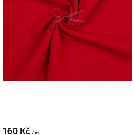
160 Kč
/ m