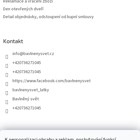
Reklamace a vrácení zboží
Den otevřených dveří
Detail objednávky, odstoupení od kupní smlouvy
Kontakt
info
@
bavlnenysvet.cz
+420736271045
+420736271045
https://www.facebook.com/bavlnenysvet
bavlnenysvet_latky
Bavlněný svět
+420736271045
K personalizaci obsahu a reklam, poskytování funkcí