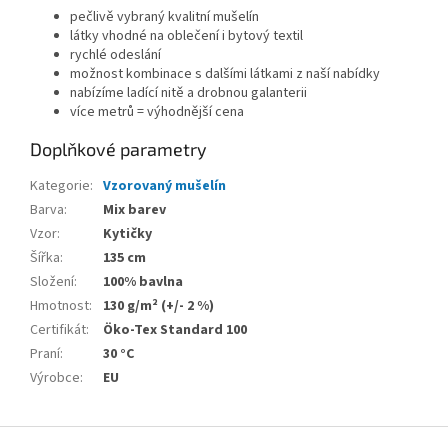
pečlivě vybraný kvalitní mušelín
látky vhodné na oblečení i bytový textil
rychlé odeslání
možnost kombinace s dalšími látkami z naší nabídky
nabízíme ladící nitě a drobnou galanterii
více metrů = výhodnější cena
Doplňkové parametry
Kategorie
:
Vzorovaný mušelín
Barva
:
Mix barev
Vzor
:
Kytičky
Šířka
:
135 cm
Složení
:
100% bavlna
Hmotnost
:
130 g/m² (+/- 2 %)
Certifikát
:
Öko-Tex Standard 100
Praní
:
30 °C
Výrobce
:
EU
Z