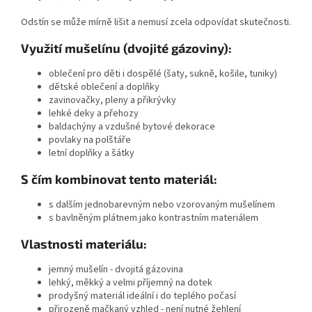
Odstín se může mírně lišit a nemusí zcela odpovídat skutečnosti.
Využití mušelínu (dvojité gázoviny):
oblečení pro děti i dospělé (šaty, sukně, košile, tuniky)
dětské oblečení a doplňky
zavinovačky, pleny a přikrývky
lehké deky a přehozy
baldachýny a vzdušné bytové dekorace
povlaky na polštáře
letní doplňky a šátky
S čím kombinovat tento materiál:
s dalším jednobarevným nebo vzorovaným mušelínem
s bavlněným plátnem jako kontrastním materiálem
Vlastnosti materiálu:
jemný mušelín - dvojitá gázovina
lehký, měkký a velmi příjemný na dotek
prodyšný materiál ideální i do teplého počasí
přirozeně mačkaný vzhled - není nutné žehlení