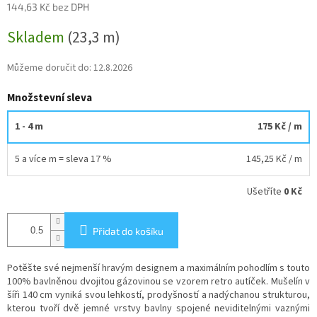
144,63 Kč bez DPH
Měrná
Skladem
(23,3 m)
cena:
Můžeme doručit do:
12.8.2026
Množstevní sleva
1 - 4 m
175 Kč
/ m
5 a více m = sleva 17 %
145,25 Kč
/ m
Ušetříte
0 Kč
Přidat do košíku
Potěšte své nejmenší hravým designem a maximálním pohodlím s touto
100% bavlněnou dvojitou gázovinou se vzorem retro autíček. Mušelín v
šíři 140 cm vyniká svou lehkostí, prodyšností a nadýchanou strukturou,
kterou tvoří dvě jemné vrstvy bavlny spojené neviditelnými vaznými