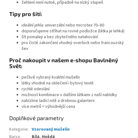
žehlení není nutné, případně na nízký stupeň
Tipy pro šití:
ideální jehla: univerzální nebo microtex 70–80
doporučujeme stříhat na rovné podložce (látka je lehká)
šít pomaleji a bez zbytečného natahování
pro čisté zakončení vhodný overlock nebo francouzský
šev
Proč nakoupit v našem e-shopu Bavlněný
Svět:
pečlivě vybraný kvalitní mušelín
látky vhodné na oblečení i bytový textil
rychlé odeslání
možnost kombinace s dalšími látkami z naší nabídky
nabízíme ladící nitě a drobnou galanterii
více metrů = výhodnější cena
Doplňkové parametry
Kategorie
:
Vzorovaný mušelín
Barva
:
Bílá, Hnědá