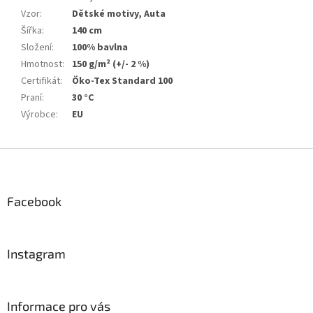
Vzor
:
Dětské motivy, Auta
Šířka
:
140 cm
Složení
:
100% bavlna
Hmotnost
:
150 g/m² (+/- 2 %)
Certifikát
:
Öko-Tex Standard 100
Praní
:
30 °C
Výrobce
:
EU
Z
á
p
a
Facebook
t
í
Instagram
Informace pro vás