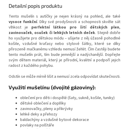
Detailní popis produktu
Tento mušelín s autíčky je nejen krásný na pohled, ale také
vysoce funkční
. Díky své prodyšnosti a schopnosti skvěle sát
vlhkost je
perfektní látkou pro šití dětských plen
,
zavinovaček
,
osušek či lehkých letních deček
. Stejně dobře
ho využijete pro dětskou módu – ušijete z něj úžasně pohodlné
košile, vzdušné kraťasy nebo stylové šátky, které se díky
přirozeně mačkanému vzhledu nemusí žehlit. Čím častěji budete
tento mušelín prát, tím bude jemnější a nadýchanější. Dopřejte
svým dětem materiál, který je přírodní, kvalitní a podpoří jejich
radost z každého pohybu.
Odstín se může mírně lišit a nemusí zcela odpovídat skutečnosti.
Využití mušelínu (dvojité gázoviny):
oblečení pro děti i dospělé (šaty, sukně, košile, tuniky)
dětské oblečení a doplňky
zavinovačky, pleny a přikrývky
lehké deky a přehozy
baldachýny a vzdušné bytové dekorace
povlaky na polštáře