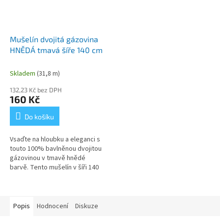
Mušelín dvojitá gázovina
HNĚDÁ tmavá šíře 140 cm
Skladem
(31,8 m)
132,23 Kč bez DPH
160 Kč
Do košíku
Vsaďte na hloubku a eleganci s
touto 100% bavlněnou dvojitou
gázovinou v tmavě hnědé
barvě. Tento mušelín v šíři 140
cm vyniká svou lehkostí a
specifickou prodyšnou
strukturou,...
Popis
Hodnocení
Diskuze