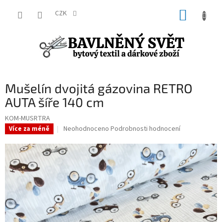
Přejít
NÁKUP
na
CZK
obsah
KOŠÍK
Mušelín dvojitá gázovina RETRO
AUTA šíře 140 cm
KOM-MUSRTRA
Průměrné
Neohodnoceno
Podrobnosti hodnocení
Více za méně
hodnocení
produktu
je
0,0
z
5
hvězdiček.