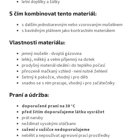
letní doplňky a šátky
S čím kombinovat tento materiál:
s dalším jednobarevným nebo vzorovaným mušelínem
s bavlněným plátnem jako kontrastním materiálem
Vlastnosti materiálu:
jemný mušelín - dvojitá gázovina
lehký, měkký a velmi příjemný na dotek
prodyšný materiál ideální i do teplého počasí
přirozeně mačkaný vzhled - není nutné žehlení
šetrný k pokožce, vhodný i pro děti
snadno se s ním pracuje, vhodný i pro začátečníky
Praní a údržba:
doporučené praní na 30 °C
před šitím doporučujeme látku vysrážet
prát naruby
neždímat vysokými otáčkami
sušení v sušičce nedoporučujeme
nebělit a nepoužívat agresivní prací prostředky