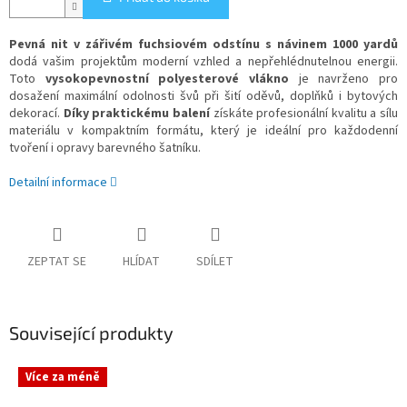
Pevná nit v zářivém fuchsiovém odstínu s návinem 1000 yardů
dodá vašim projektům moderní vzhled a nepřehlédnutelnou energii.
Toto
vysokopevnostní polyesterové vlákno
je navrženo pro
dosažení maximální odolnosti švů při šití oděvů, doplňků i bytových
dekorací.
Díky praktickému balení
získáte profesionální kvalitu a sílu
materiálu v kompaktním formátu, který je ideální pro každodenní
tvoření i opravy barevného šatníku.
Detailní informace
ZEPTAT SE
HLÍDAT
SDÍLET
Související produkty
Více za méně