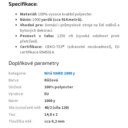
Specifikace:
Materiál:
100% vysoce kvalitní polyester.
Návin:
1000
yardů (cca 914 metrů).
Vhodné pro:
Domácí i průmyslové stroje na šití oděvů a
bytových dekorací.
Pevnost v tahu:
1250 cN (vysoká odolnost proti
přetržení).
Certifikace:
OEKO-TEX® (zdravotní nezávadnost), EU
certifikace EN45014.
Doplňkové parametry
Kategorie
:
Nitě HARD 1000 y
Barva
:
Růžová
Složení
:
100% polyester
Výrobce
:
EU
Návin
:
1000 y
Síla (označení) nitě
:
40/2 (síla 120)
Tex
:
14,8 x 2
Tloušťka nitě
:
cca 0,2 mm