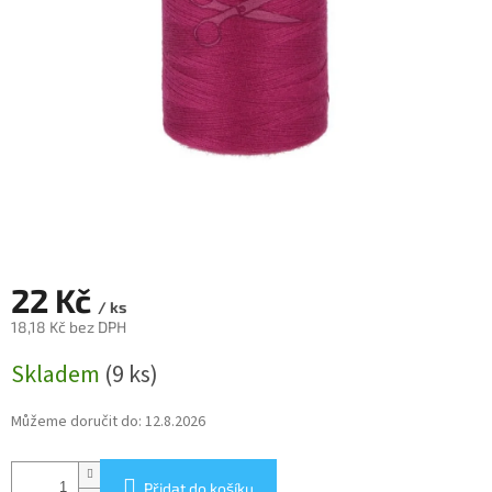
22 Kč
/ ks
18,18 Kč bez DPH
Měrná
Skladem
(9 ks)
cena:
Můžeme doručit do:
12.8.2026
Přidat do košíku