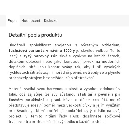
interiérové doplňky, zářivé
povlečení i hravou dětskou
výbavičku....
Popis
Hodnocení
Diskuze
Detailní popis produktu
Hledáte-li spolehlivost spojenou s výrazným vzhledem,
fuchsiová varianta v návinu 1000 y
je skvělou volbou. Tento
jasný a
sytý barevný tón
skvěle vynikne na letních šatech,
dětském oblečení nebo jako kontrastní prvek na moderních
doplňcích. Nitě jsou konstruovány tak, aby i při vysokých
rychlostech šití zůstaly mimořádně pevné, netřepily se a plynule
procházely strojem bez nežádoucího přetrhávání.
Materiál vyniká svou barevnou stálostí a vysokou odolností v
tahu, což zajišťuje, že švy zůstanou
stabilní a pevné i při
častém používání
a praní. Návin o délce cca 914 metrů
představuje ideální poměr mezi velikostí cívky a jejím využitím
pro švadleny, které potřebují konkrétní sytý odstín na svůj
projekt. S těmito nitěmi řady HARD dosáhnete špičkové
trvanlivosti a profesionálního výsledku u každého stehu.