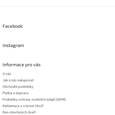
Z
á
p
a
Facebook
t
í
Instagram
Informace pro vás
O nás
Jak u nás nakupovat
Obchodní podmínky
Platba a doprava
Podmínky ochrany osobních údajů (GDPR)
Reklamace a vrácení zboží
Den otevřených dveří